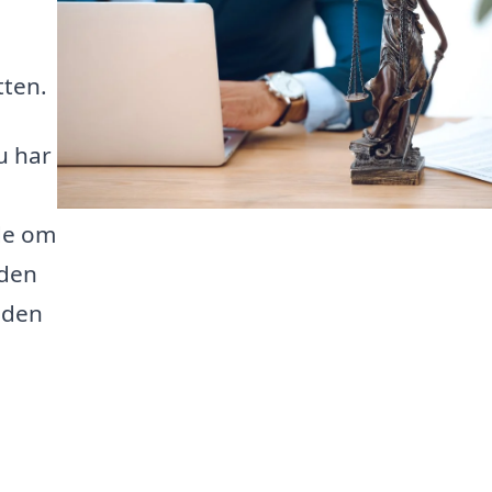
tten.
u har
de om
 den
l den