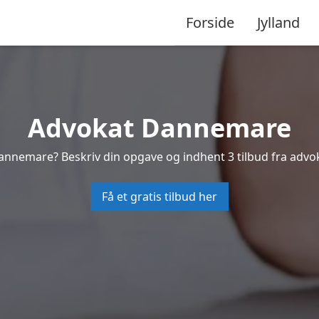
Forside
Jylland
Advokat Dannemare
Dannemare? Beskriv din opgave og indhent 3 tilbud fra adv
Få et gratis tilbud her