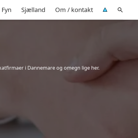
Fyn
Sjælland
Om / kontakt
okatfirmaer i Dannemare og omegn lige her.