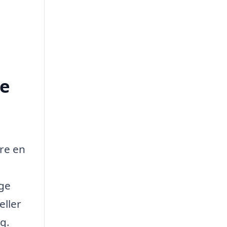
se
ære en
ige
eller
g.