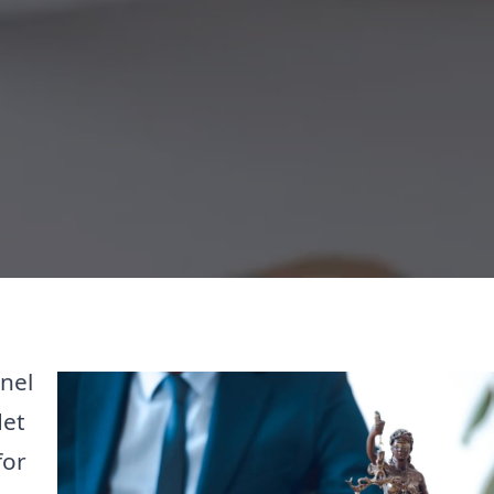
onel
det
for