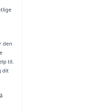
tlige
år den
te
p til.
 dit
så