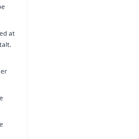
pe
ed at
alt.
 er
e
e