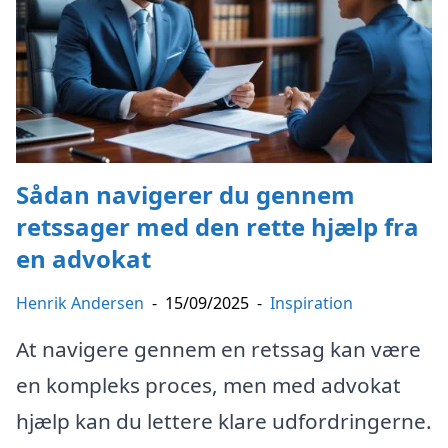
Sådan navigerer du gennem
retssager med den rette hjælp fra
en advokat
Henrik Andersen
-
15/09/2025
-
Inspiration
At navigere gennem en retssag kan være
en kompleks proces, men med advokat
hjælp kan du lettere klare udfordringerne.