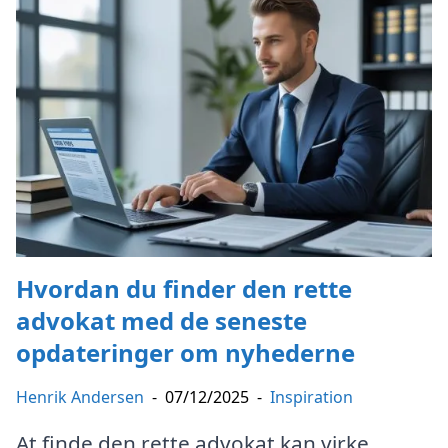
Hvordan du finder den rette
advokat med de seneste
opdateringer om nyhederne
Henrik Andersen
-
07/12/2025
-
Inspiration
At finde den rette advokat kan virke