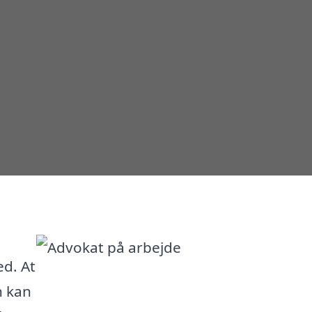
ed. At
n kan