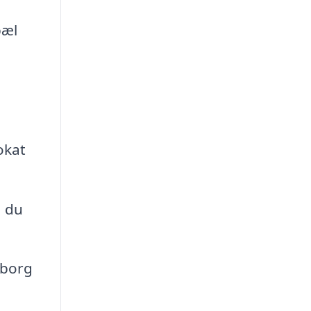
pæl
okat
å du
sborg