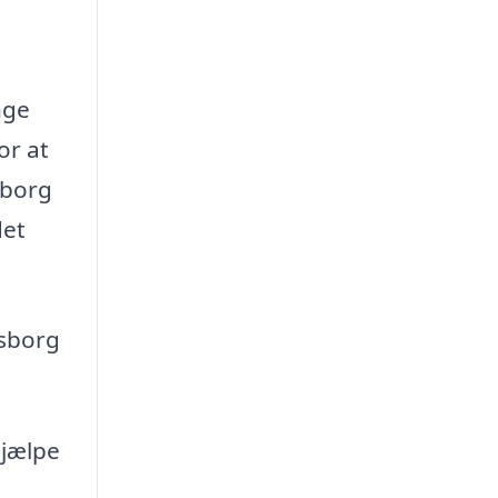
nge
or at
sborg
det
isborg
hjælpe