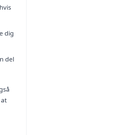
hvis
e dig
n del
også
 at