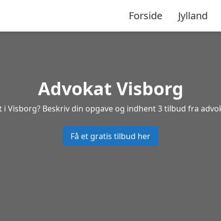
Forside
Jylland
Advokat Visborg
 i Visborg? Beskriv din opgave og indhent 3 tilbud fra advo
Få et gratis tilbud her