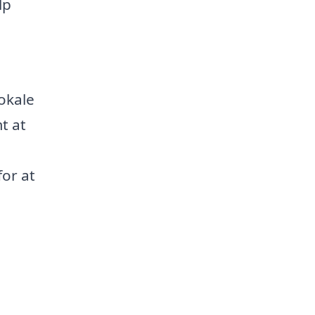
lp
lokale
t at
for at