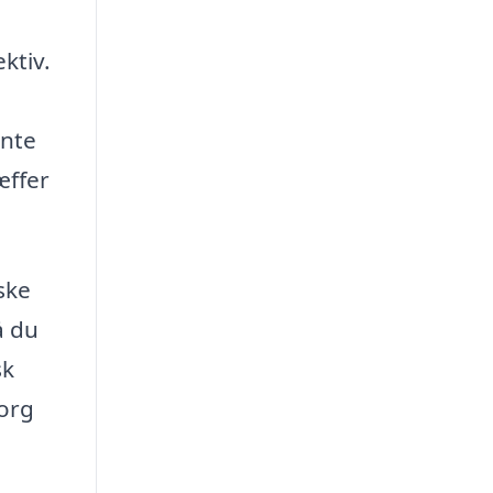
ktiv.
ente
æffer
ske
å du
sk
borg