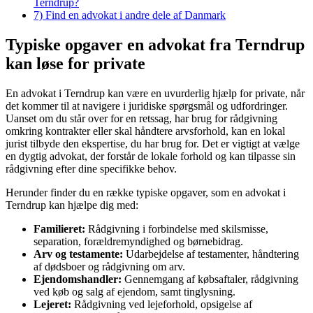
Terndrup?
7)
Find en advokat i andre dele af Danmark
Typiske opgaver en advokat fra Terndrup
kan løse for private
En advokat i Terndrup kan være en uvurderlig hjælp for private, når
det kommer til at navigere i juridiske spørgsmål og udfordringer.
Uanset om du står over for en retssag, har brug for rådgivning
omkring kontrakter eller skal håndtere arvsforhold, kan en lokal
jurist tilbyde den ekspertise, du har brug for. Det er vigtigt at vælge
en dygtig advokat, der forstår de lokale forhold og kan tilpasse sin
rådgivning efter dine specifikke behov.
Herunder finder du en række typiske opgaver, som en advokat i
Terndrup kan hjælpe dig med:
Familieret:
Rådgivning i forbindelse med skilsmisse,
separation, forældremyndighed og børnebidrag.
Arv og testamente:
Udarbejdelse af testamenter, håndtering
af dødsboer og rådgivning om arv.
Ejendomshandler:
Gennemgang af købsaftaler, rådgivning
ved køb og salg af ejendom, samt tinglysning.
Lejeret:
Rådgivning ved lejeforhold, opsigelse af