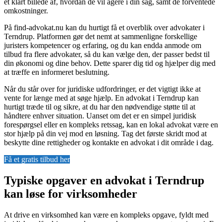
et klart billede af, hvordan de vil agere i din sag, samt de forventede
omkostninger.
På find-advokat.nu kan du hurtigt få et overblik over advokater i
Terndrup. Platformen gør det nemt at sammenligne forskellige
juristers kompetencer og erfaring, og du kan endda anmode om
tilbud fra flere advokater, så du kan vælge den, der passer bedst til
din økonomi og dine behov. Dette sparer dig tid og hjælper dig med
at træffe en informeret beslutning.
Når du står over for juridiske udfordringer, er det vigtigt ikke at
vente for længe med at søge hjælp. En advokat i Terndrup kan
hurtigt træde til og sikre, at du har den nødvendige støtte til at
håndtere enhver situation. Uanset om det er en simpel juridisk
forespørgsel eller en kompleks retssag, kan en lokal advokat være en
stor hjælp på din vej mod en løsning. Tag det første skridt mod at
beskytte dine rettigheder og kontakte en advokat i dit område i dag.
Få et gratis tilbud her
Typiske opgaver en advokat i Terndrup
kan løse for virksomheder
At drive en virksomhed kan være en kompleks opgave, fyldt med