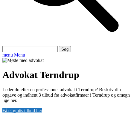
Søg
efter:
menu
Menu
Advokat Terndrup
Leder du efter en professionel advokat i Terndrup? Beskriv din
opgave og indhent 3 tilbud fra advokatfirmaer i Terndrup og omegn
lige her.
Få et gratis tilbud her