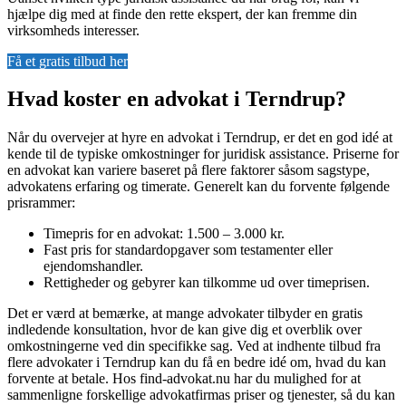
hjælpe dig med at finde den rette ekspert, der kan fremme din
virksomheds interesser.
Få et gratis tilbud her
Hvad koster en advokat i Terndrup?
Når du overvejer at hyre en advokat i Terndrup, er det en god idé at
kende til de typiske omkostninger for juridisk assistance. Priserne for
en advokat kan variere baseret på flere faktorer såsom sagstype,
advokatens erfaring og timerate. Generelt kan du forvente følgende
prisrammer:
Timepris for en advokat: 1.500 – 3.000 kr.
Fast pris for standardopgaver som testamenter eller
ejendomshandler.
Rettigheder og gebyrer kan tilkomme ud over timeprisen.
Det er værd at bemærke, at mange advokater tilbyder en gratis
indledende konsultation, hvor de kan give dig et overblik over
omkostningerne ved din specifikke sag. Ved at indhente tilbud fra
flere advokater i Terndrup kan du få en bedre idé om, hvad du kan
forvente at betale. Hos find-advokat.nu har du mulighed for at
sammenligne forskellige advokatfirmas priser og tjenester, så du kan