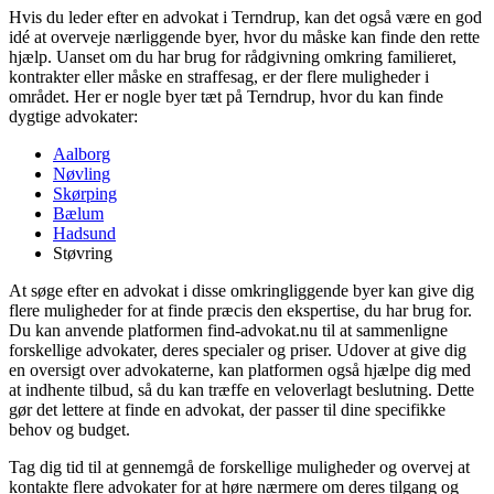
Hvis du leder efter en advokat i Terndrup, kan det også være en god
idé at overveje nærliggende byer, hvor du måske kan finde den rette
hjælp. Uanset om du har brug for rådgivning omkring familieret,
kontrakter eller måske en straffesag, er der flere muligheder i
området. Her er nogle byer tæt på Terndrup, hvor du kan finde
dygtige advokater:
Aalborg
Nøvling
Skørping
Bælum
Hadsund
Støvring
At søge efter en advokat i disse omkringliggende byer kan give dig
flere muligheder for at finde præcis den ekspertise, du har brug for.
Du kan anvende platformen find-advokat.nu til at sammenligne
forskellige advokater, deres specialer og priser. Udover at give dig
en oversigt over advokaterne, kan platformen også hjælpe dig med
at indhente tilbud, så du kan træffe en veloverlagt beslutning. Dette
gør det lettere at finde en advokat, der passer til dine specifikke
behov og budget.
Tag dig tid til at gennemgå de forskellige muligheder og overvej at
kontakte flere advokater for at høre nærmere om deres tilgang og