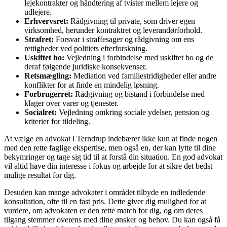
lejekontrakter og håndtering af tvister mellem lejere og
udlejere.
Erhvervsret:
Rådgivning til private, som driver egen
virksomhed, herunder kontraktret og leverandørforhold.
Strafret:
Forsvar i straffesager og rådgivning om ens
rettigheder ved politiets efterforskning.
Uskiftet bo:
Vejledning i forbindelse med uskiftet bo og de
deraf følgende juridiske konsekvenser.
Retsmægling:
Mediation ved familiestridigheder eller andre
konflikter for at finde en mindelig løsning.
Forbrugerret:
Rådgivning og bistand i forbindelse med
klager over varer og tjenester.
Socialret:
Vejledning omkring sociale ydelser, pension og
kriterier for tildeling.
At vælge en advokat i Terndrup indebærer ikke kun at finde nogen
med den rette faglige ekspertise, men også en, der kan lytte til dine
bekymringer og tage sig tid til at forstå din situation. En god advokat
vil altid have din interesse i fokus og arbejde for at sikre det bedst
mulige resultat for dig.
Desuden kan mange advokater i området tilbyde en indledende
konsultation, ofte til en fast pris. Dette giver dig mulighed for at
vurdere, om advokaten er den rette match for dig, og om deres
tilgang stemmer overens med dine ønsker og behov. Du kan også få