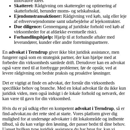
innovative ideer.
Skatteret:
Rådgivning om skatteregler og optimering af
skatteforhold, herunder moms- og selskabsskat.
Ejendomstransaktioner:
Rådgivning ved køb, salg eller leje
af erhvervsejendomme samt udarbejdelse af lejekontrakter.
Due diligence:
Gennemgang af juridiske forhold ved køb af
virksomheder for at afdække eventuelle risici.
Forhandlingshjælp:
Hjælp til at forhandle aftaler med
leverandører, kunder eller andre forretningspartnere.
En
advokat i Terndrup
giver ikke blot juridisk assistance, men
fungerer også som en strategisk partner, der kan hjælpe med at
forbedre din virksomheds samlede drift. Derudover kan en advokat
også være med til at forebygge problemer, før de opstår, ved at
levere rådgivning om bedste praksis og proaktive løsninger.
Det er vigtigt at finde en advokat, der forstår din virksomheds
specifikke behov og branche. Med en lokal advokat får du ikke kun
juridisk viden, men også indsigt i de lokale forhold og netværk, der
kan være til gavn for din virksomhed.
Hvis du er på udkig efter en kompetent
advokat i Terndrup
, så er
find-advokat.nu det rette sted at starte. Vores platform giver dig
mulighed for at undersøge advokater i dit lokalområde og indhente
tilbud, så du kan vælge den løsning, der passer bedst til dine behov.
Uanset hvilken type juridisk assistance du har brug for, kan vi