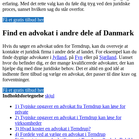
erfaring. Med det rette valg kan du føle dig tryg ved den juridiske
proces, uanset hvilken sag du står overfor.
Få et gratis tilbud her
Find en advokat i andre dele af Danmark
Hvis du søger en advokat uden for Terndrup, kan du overveje at
kontakte et juridisk firma i andre dele af landet. For eksempel kan du
finde dygtige advokater i
Jylland
, på
Fyn
eller på
Sjælland
. Uanset
hvor du befinder dig, er der mange kvalificerede advokater, der kan
hjælpe dig med dine juridiske behov. Det er altid en god idé at
indhente flere tilbud og vælge en advokat, der passer til dine krav og
forventninger.
Få et gratis tilbud her
Indholdsfortegnelse
skjul
1)
Typiske opgaver en advokat fra Terndrup kan løse for
private
2)
Typiske opgaver en advokat i Terndrup kan løse for
virksomheder
3)
Hvad koster en advokat i Terndrup?
4)
Fordele ved at vælge en advokat i Terndrup