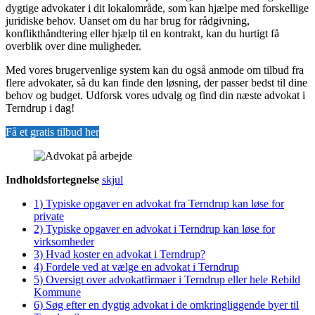
dygtige advokater i dit lokalområde, som kan hjælpe med forskellige
juridiske behov. Uanset om du har brug for rådgivning,
konflikthåndtering eller hjælp til en kontrakt, kan du hurtigt få
overblik over dine muligheder.
Med vores brugervenlige system kan du også anmode om tilbud fra
flere advokater, så du kan finde den løsning, der passer bedst til dine
behov og budget. Udforsk vores udvalg og find din næste advokat i
Terndrup i dag!
Få et gratis tilbud her
Indholdsfortegnelse
skjul
1)
Typiske opgaver en advokat fra Terndrup kan løse for
private
2)
Typiske opgaver en advokat i Terndrup kan løse for
virksomheder
3)
Hvad koster en advokat i Terndrup?
4)
Fordele ved at vælge en advokat i Terndrup
5)
Oversigt over advokatfirmaer i Terndrup eller hele Rebild
Kommune
6)
Søg efter en dygtig advokat i de omkringliggende byer til