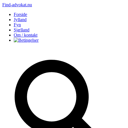
Find-advokat.nu
Forside
Jylland
Fyn
Sjælland
Om / kontakt