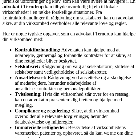
juridiske udfordringer og krav, som kan være svære at navigere i. En
advokat i Terndrup
kan tilbyde uvurderlig hjælp til lokale
virksomheder i en række forskellige situationer. Fra
kontraktforhandlinger til rådgivning om selskabsret, kan en advokat
sikre, at din virksomhed overholder alle relevante love og regler.
Her er nogle typiske opgaver, som en advokat i Terndrup kan hjælpe
din virksomhed med:
Kontraktforhandling:
Advokaten kan hjælpe med at
udarbejde, gennemgå og forhandle kontrakter for at sikre, at
dine rettigheder bliver beskyttet.
Selskabsret:
Rådgivning om valg af selskabsform, stiftelse af
selskaber samt vedligeholdelse af selskabsretter.
Ansættelsesret:
Rådgivning ved ansættelse og afskedigelse
af medarbejdere, herunder udarbejdelse af
ansættelseskontrakter og personalepolitikker.
Tvistløsning:
Hvis din virksomhed står over for en retssag,
kan en advokat repræsentere dig i retten og hjælpe med
mægling.
Compliance og regulering:
Sikre, at din virksomhed
overholder alle relevante lovgivninger, herunder
databeskyttelse og miljøregler.
Immaterielle rettigheder:
Beskyttelse af virksomhedens
varemærker, patenter og ophavsret, så du kan værne om dine