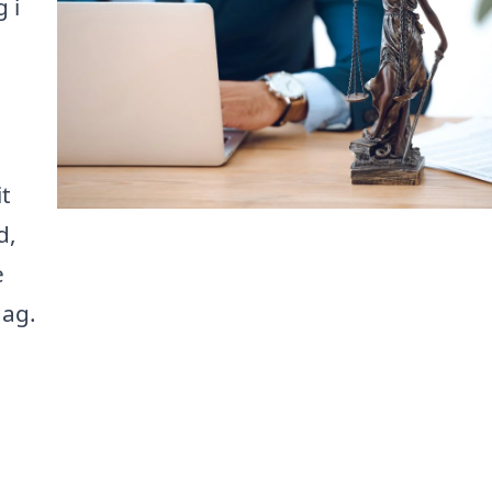
 i
it
d,
e
dag.