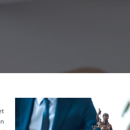
et
en