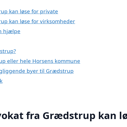
up kan løse for private
rup kan løse for virksomheder
n hjælpe
strup?
rup eller hele Horsens kommune
ngliggende byer til Grædstrup
k
okat fra Grædstrup kan l