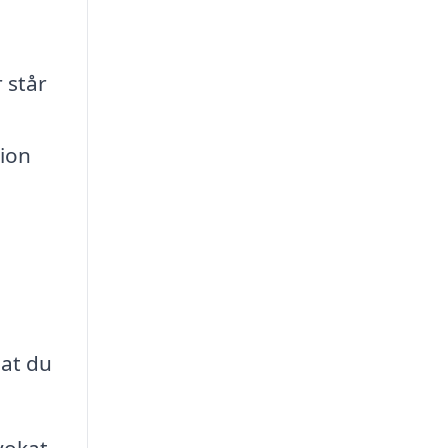
 står
tion
 at du