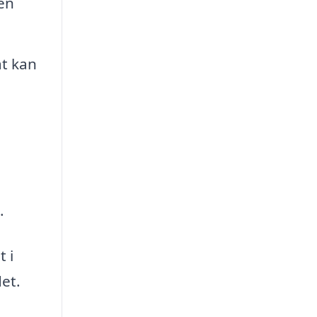
 en
t kan
.
 i
et.