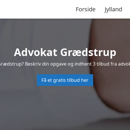
Forside
Jylland
Advokat Grædstrup
 Grædstrup? Beskriv din opgave og indhent 3 tilbud fra advo
Få et gratis tilbud her