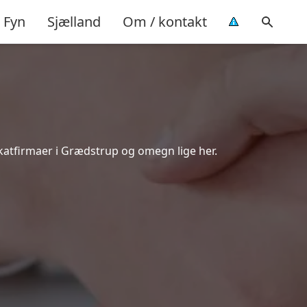
Fyn
Sjælland
Om / kontakt
katfirmaer i Grædstrup og omegn lige her.