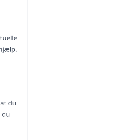
tuelle
hjælp.
 at du
n du