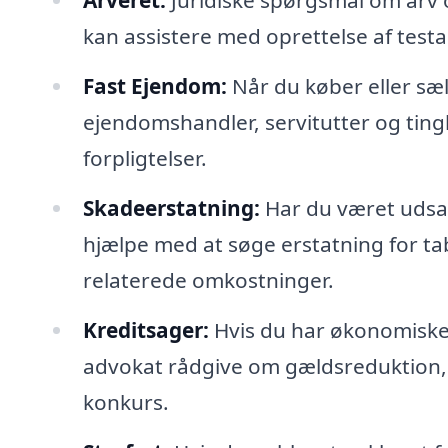
Arveret:
Juridiske spørgsmål om arv
kan assistere med oprettelse af tes
Fast Ejendom:
Når du køber eller sæ
ejendomshandler, servitutter og ti
forpligtelser.
Skadeerstatning:
Har du været udsat
hjælpe med at søge erstatning for ta
relaterede omkostninger.
Kreditsager:
Hvis du har økonomiske 
advokat rådgive om gældsreduktion,
konkurs.