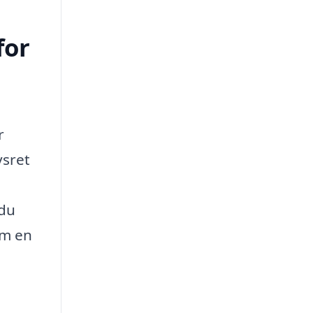
for
r
vsret
 du
om en