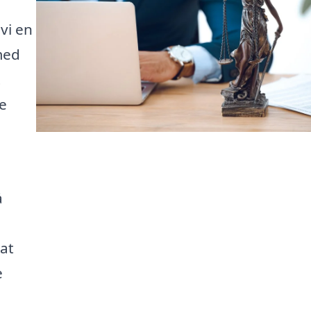
vi en
med
t
e
å
at
e