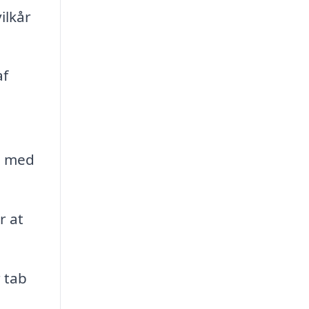
ilkår
af
e med
r at
 tab