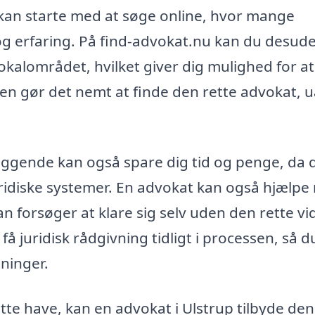
kan starte med at søge online, hvor mange
g erfaring. På find-advokat.nu kan du desude
okalområdet, hvilket giver dig mulighed for at
men gør det nemt at finde den rette advokat, 
nliggende kan også spare dig tid og penge, da 
juridiske systemer. En advokat kan også hjælp
an forsøger at klare sig selv uden den rette vi
å juridisk rådgivning tidligt i processen, så d
tninger.
tte have, kan en advokat i Ulstrup tilbyde den