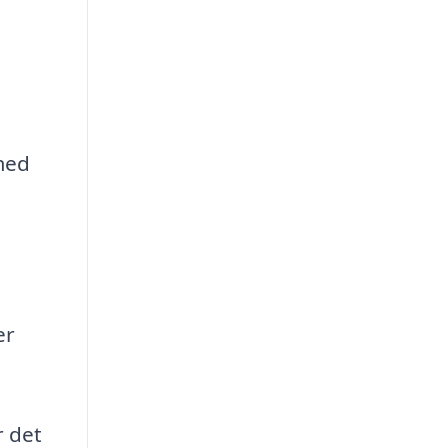
med
er
r det