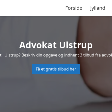
Forside
Jylland
Advokat Ulstrup
 i Ulstrup? Beskriv din opgave og indhent 3 tilbud fra advo
Få et gratis tilbud her