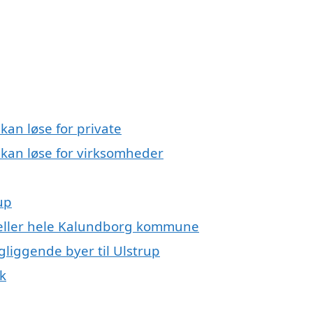
kan løse for private
 kan løse for virksomheder
up
p eller hele Kalundborg kommune
gliggende byer til Ulstrup
k