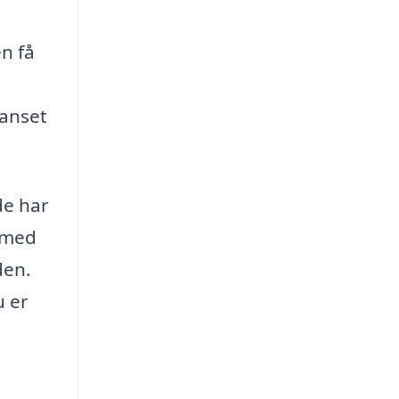
n få
uanset
de har
e med
den.
u er