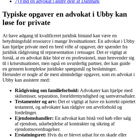
7)
Find en advokat i andre dele af Danmark
Typiske opgaver en advokat i Ubby kan
løse for private
At have adgang til kvalificeret juridisk bistand kan være en
betydningsfuld ressource i mange livssituationer. En advokat i Ubby
kan hjælpe private med en bred vifte af opgaver, der spænder fra
juridisk rådgivning til repræsentation i retssager. Det er vigtigt at
forstå, at en advokat ikke blot er en professionel, man henvender sig
til i krisesituationer, men også en uvurderlig partner, der kan guide
en gennem komplekse juridiske spørgsmål og beslutninger.
Herunder er nogle af de mest almindelige opgaver, som en advokat i
Ubby kan assistere med:
Rådgivning om familieforhold:
Advokater kan hjælpe med
skilsmisser, separation, forældremyndighed og samværsaftaler.
Testamenter og arv:
Det er vigtigt at have en korrekt oprettet
testament, og advokater kan rådgive om arveforhold og
fordelinger.
Ejendomshandler:
En advokat kan bistå ved køb eller salg
af ejendom, udarbejdelse af kontrakter og sikring af
ejendomsoverdragelser.
Erstatningsret:
Hvis du er blevet udsat for en skade eller