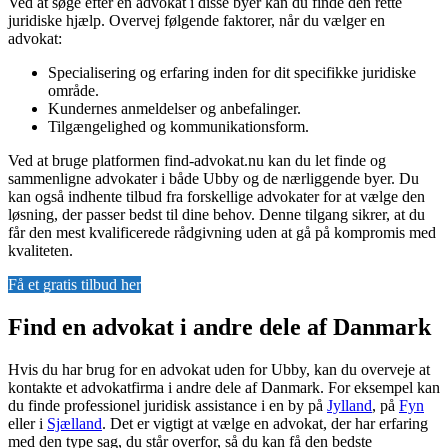
Ved at søge efter en advokat i disse byer kan du finde den rette
juridiske hjælp. Overvej følgende faktorer, når du vælger en
advokat:
Specialisering og erfaring inden for dit specifikke juridiske
område.
Kundernes anmeldelser og anbefalinger.
Tilgængelighed og kommunikationsform.
Ved at bruge platformen find-advokat.nu kan du let finde og
sammenligne advokater i både Ubby og de nærliggende byer. Du
kan også indhente tilbud fra forskellige advokater for at vælge den
løsning, der passer bedst til dine behov. Denne tilgang sikrer, at du
får den mest kvalificerede rådgivning uden at gå på kompromis med
kvaliteten.
Få et gratis tilbud her
Find en advokat i andre dele af Danmark
Hvis du har brug for en advokat uden for Ubby, kan du overveje at
kontakte et advokatfirma i andre dele af Danmark. For eksempel kan
du finde professionel juridisk assistance i en by på
Jylland
, på
Fyn
eller i
Sjælland
. Det er vigtigt at vælge en advokat, der har erfaring
med den type sag, du står overfor, så du kan få den bedste