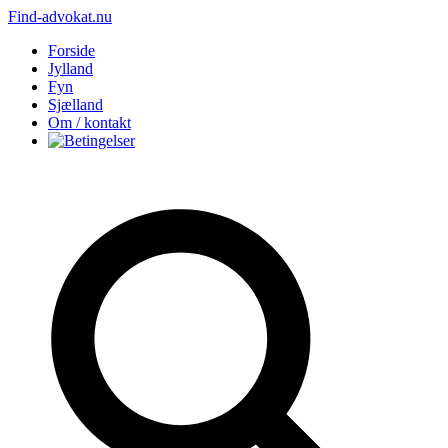
Find-advokat.nu
Forside
Jylland
Fyn
Sjælland
Om / kontakt