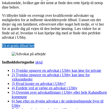
lokalområde, hvilket gør det nemt at finde den rette hjælp til netop
dine behov.
Vi tilbyder både en oversigt over kvalificerede advokater og
muligheden for at indhente skræddersyede tilbud. Uanset om det
drejer sig om familieret, erhvervsret eller noget helt tredje, er vi her
for at guide dig på vejen til den bedste løsning. Læs videre for at
finde ud af, hvordan vi kan hjælpe dig med at finde den perfekte
advokat i Ubby.
Få et gratis tilbud her
Indholdsfortegnelse
skjul
1)
Typiske opgaver en advokat i Ubby kan løse for private
2)
Typiske opgaver en advokat i Ubby kan løse for
virksomheder
3)
Hvad koster en advokat i Ubby?
4)
Fordele ved at vælge en advokat i Ubby
5)
Oversigt over advokatfirmaer i Ubby eller hele Kalundborg
kommune
6)
Søg efter en dygtig advokat i de omkringliggende byer til
Ubby