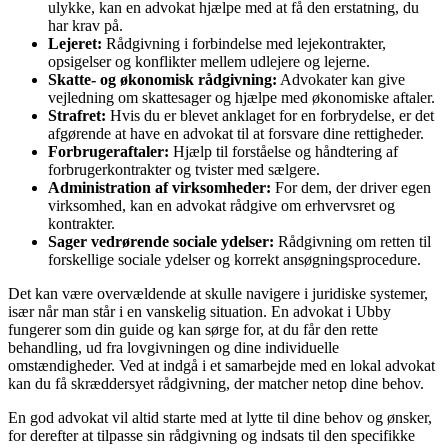
ulykke, kan en advokat hjælpe med at få den erstatning, du
har krav på.
Lejeret:
Rådgivning i forbindelse med lejekontrakter,
opsigelser og konflikter mellem udlejere og lejerne.
Skatte- og økonomisk rådgivning:
Advokater kan give
vejledning om skattesager og hjælpe med økonomiske aftaler.
Strafret:
Hvis du er blevet anklaget for en forbrydelse, er det
afgørende at have en advokat til at forsvare dine rettigheder.
Forbrugeraftaler:
Hjælp til forståelse og håndtering af
forbrugerkontrakter og tvister med sælgere.
Administration af virksomheder:
For dem, der driver egen
virksomhed, kan en advokat rådgive om erhvervsret og
kontrakter.
Sager vedrørende sociale ydelser:
Rådgivning om retten til
forskellige sociale ydelser og korrekt ansøgningsprocedure.
Det kan være overvældende at skulle navigere i juridiske systemer,
især når man står i en vanskelig situation. En advokat i Ubby
fungerer som din guide og kan sørge for, at du får den rette
behandling, ud fra lovgivningen og dine individuelle
omstændigheder. Ved at indgå i et samarbejde med en lokal advokat
kan du få skræddersyet rådgivning, der matcher netop dine behov.
En god advokat vil altid starte med at lytte til dine behov og ønsker,
for derefter at tilpasse sin rådgivning og indsats til den specifikke