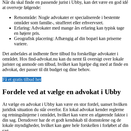
Når du skal finde en passende jurist i Ubby, kan det være en god idé
at overveje følgende:
Retsområde: Nogle advokater er specialiserede i bestemte
områder som familie-, strafferet eller erhvervsret.
Erfaring: Advokater med mange års erfaring kan typisk tage
en højere pris.
Geografisk placering: Afhængig af din bopæl kan priserne
variere.
Det anbefales at indhente flere tilbud fra forskellige advokater i
området. Hos find-advokat.nu kan du nemt få oversigt over lokale
jurister og anmode om tilbud, hvilket kan hjælpe dig med at finde en
advokat, der passer til dit budget og dine behov.
Få et gratis tilbud her
Fordele ved at vælge en advokat i Ubby
At vælge en advokat i Ubby kan være en stor fordel, uanset hvilken
juridisk situation du står overfor. En lokal advokat kender reglerne
og retningslinjerne i området, hvilket kan være en afgørende faktor i
din sag. Derudover har de et godt kendskab til domstolene og de
lokale myndigheder, hvilket kan gøre hele forskellen i forløbet af din
sag.