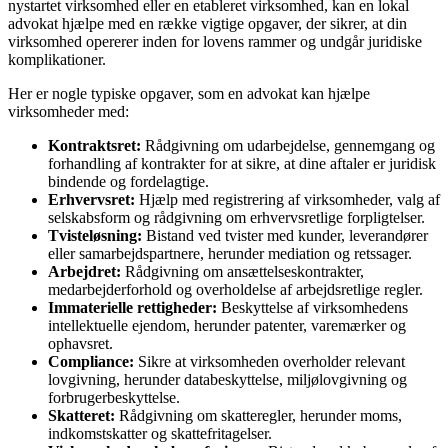
nystartet virksomhed eller en etableret virksomhed, kan en lokal
advokat hjælpe med en række vigtige opgaver, der sikrer, at din
virksomhed opererer inden for lovens rammer og undgår juridiske
komplikationer.
Her er nogle typiske opgaver, som en advokat kan hjælpe
virksomheder med:
Kontraktsret:
Rådgivning om udarbejdelse, gennemgang og
forhandling af kontrakter for at sikre, at dine aftaler er juridisk
bindende og fordelagtige.
Erhvervsret:
Hjælp med registrering af virksomheder, valg af
selskabsform og rådgivning om erhvervsretlige forpligtelser.
Tvisteløsning:
Bistand ved tvister med kunder, leverandører
eller samarbejdspartnere, herunder mediation og retssager.
Arbejdret:
Rådgivning om ansættelseskontrakter,
medarbejderforhold og overholdelse af arbejdsretlige regler.
Immaterielle rettigheder:
Beskyttelse af virksomhedens
intellektuelle ejendom, herunder patenter, varemærker og
ophavsret.
Compliance:
Sikre at virksomheden overholder relevant
lovgivning, herunder databeskyttelse, miljølovgivning og
forbrugerbeskyttelse.
Skatteret:
Rådgivning om skatteregler, herunder moms,
indkomstskatter og skattefritagelser.