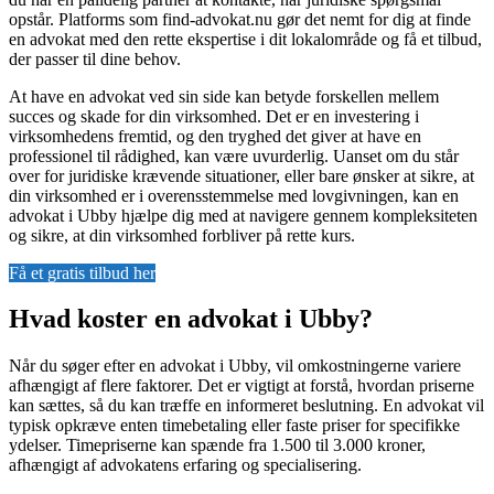
opstår. Platforms som find-advokat.nu gør det nemt for dig at finde
en advokat med den rette ekspertise i dit lokalområde og få et tilbud,
der passer til dine behov.
At have en advokat ved sin side kan betyde forskellen mellem
succes og skade for din virksomhed. Det er en investering i
virksomhedens fremtid, og den tryghed det giver at have en
professionel til rådighed, kan være uvurderlig. Uanset om du står
over for juridiske krævende situationer, eller bare ønsker at sikre, at
din virksomhed er i overensstemmelse med lovgivningen, kan en
advokat i Ubby hjælpe dig med at navigere gennem kompleksiteten
og sikre, at din virksomhed forbliver på rette kurs.
Få et gratis tilbud her
Hvad koster en advokat i Ubby?
Når du søger efter en advokat i Ubby, vil omkostningerne variere
afhængigt af flere faktorer. Det er vigtigt at forstå, hvordan priserne
kan sættes, så du kan træffe en informeret beslutning. En advokat vil
typisk opkræve enten timebetaling eller faste priser for specifikke
ydelser. Timepriserne kan spænde fra 1.500 til 3.000 kroner,
afhængigt af advokatens erfaring og specialisering.