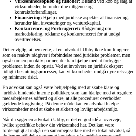
Virksomhedsopkøb og fusioner:
Bistand ved køb og salg af
virksomheder, herunder due diligence og
kontraktforhandlinger.
Finansiering:
Hjælp med juridiske aspekter af finansiering,
herunder lån, investeringer og venturekapital.
Konkurrence- og Forbrugerret:
Rådgivning om
markedsføring, reklame og konkurrenceret for at undgå
overtrædelser.
Det er vigtigt at bemærke, at en advokat i Ubby ikke kun fungerer
som en reaktiv rådgiver i forbindelse med juridiske problemer, men
også som en proaktiv partner, der kan hjælpe med at forbygge
problemer, inden de opstår. Ved at involvere en juridisk ekspert
tidligt i beslutningsprocesser, kan virksomheder undgå dyre retssager
og minimere risici.
En advokat kan også være behjælpelig med at skabe klare og
juridisk bindende interne politikker, som kan hjælpe med at regulere
medarbejdernes adfærd og sikre, at alle procedurer overholder
gældende lovgivning. På denne måde kan en advokat hjælpe
virksomheder med at skabe et sikkert og lovligt arbejdsmiljø.
Når du søger en advokat i Ubby, er det en god idé at overveje,
hvilke specifikke behov din virksomhed har. Det kan være
fordelagtigt at indgå i en samarbejdsaftale med en lokal advokat, så
du har en pålidelig partner at kontakte, når juridiske spørgsmål