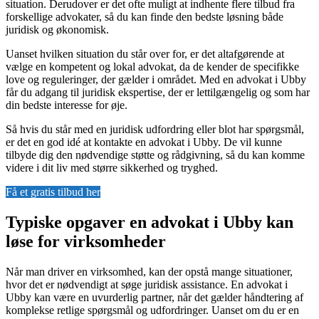
situation. Derudover er det ofte muligt at indhente flere tilbud fra
forskellige advokater, så du kan finde den bedste løsning både
juridisk og økonomisk.
Uanset hvilken situation du står over for, er det altafgørende at
vælge en kompetent og lokal advokat, da de kender de specifikke
love og reguleringer, der gælder i området. Med en advokat i Ubby
får du adgang til juridisk ekspertise, der er lettilgængelig og som har
din bedste interesse for øje.
Så hvis du står med en juridisk udfordring eller blot har spørgsmål,
er det en god idé at kontakte en advokat i Ubby. De vil kunne
tilbyde dig den nødvendige støtte og rådgivning, så du kan komme
videre i dit liv med større sikkerhed og tryghed.
Få et gratis tilbud her
Typiske opgaver en advokat i Ubby kan
løse for virksomheder
Når man driver en virksomhed, kan der opstå mange situationer,
hvor det er nødvendigt at søge juridisk assistance. En advokat i
Ubby kan være en uvurderlig partner, når det gælder håndtering af
komplekse retlige spørgsmål og udfordringer. Uanset om du er en