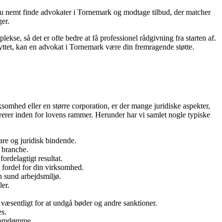
du nemt finde advokater i Tornemark og modtage tilbud, der matcher
ger.
lekse, så det er ofte bedre at få professionel rådgivning fra starten af.
eskyttet, kan en advokat i Tornemark være din fremragende støtte.
mhed eller en større corporation, er der mange juridiske aspekter,
rerer inden for lovens rammer. Herunder har vi samlet nogle typiske
are og juridisk bindende.
 branche.
ordelagtigt resultat.
 fordel for din virksomhed.
n sund arbejdsmiljø.
er.
 væsentligt for at undgå bøder og andre sanktioner.
es.
s omdømme.