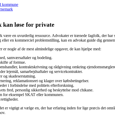
ved kommune
ornemark
kan løse for private
k være en uvurderlig ressource. Advokater er trænede fagfolk, der har spe
g eller en kommerciel problemstilling, kan en advokat guide dig gennem 
er er nogle af de mest almindelige opgaver, de kan hjælpe med:
ed, samværsaftaler og bodeling.
kifte af formue.
omshandler, kontraktskrivning og rådgivning omkring ejendomsmæglere
r lejemål, samarbejdsaftaler og servicekontrakter.
r og skadeserstatning.
nering, reklamationsret og klager over købsbetingelser.
der i forbindelse med politiets efterforskning.
ts fred, personlig sikkerhed og beskyttelse mod chikane.
 som for eksempel SKAT eller kommunen.
rettigheder.
t er vigtigt at vælge en, der har erfaring inden for lige præcis det om
hov.