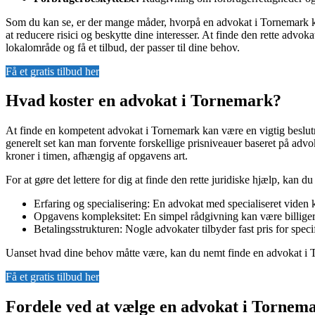
Som du kan se, er der mange måder, hvorpå en advokat i Tornemark kan 
at reducere risici og beskytte dine interesser. At finde den rette advo
lokalområde og få et tilbud, der passer til dine behov.
Få et gratis tilbud her
Hvad koster en advokat i Tornemark?
At finde en kompetent advokat i Tornemark kan være en vigtig beslutn
generelt set kan man forvente forskellige prisniveauer baseret på advo
kroner i timen, afhængig af opgavens art.
For at gøre det lettere for dig at finde den rette juridiske hjælp, kan 
Erfaring og specialisering: En advokat med specialiseret viden 
Opgavens kompleksitet: En simpel rådgivning kan være billiger
Betalingsstrukturen: Nogle advokater tilbyder fast pris for spec
Uanset hvad dine behov måtte være, kan du nemt finde en advokat i T
Få et gratis tilbud her
Fordele ved at vælge en advokat i Tornem