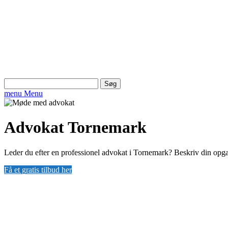
Søg
efter:
menu
Menu
Advokat Tornemark
Leder du efter en professionel advokat i Tornemark? Beskriv din opga
Få et gratis tilbud her