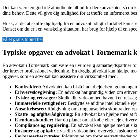
Det kan være en god idé at indhente tilbud fra flere advokater, så d
dine behov. Dette vil give dig mulighed for at træffe en informeret be
Husk, at det at skaffe dig hjælp fra en advokat tidligt i forløbet kan s
Uanset om du er i en vanskelig situation, har brug for hjælp til en spec
Få et gratis tilbud her
Typiske opgaver en advokat i Tornemark k
En advokat i Tornemark kan være en uvurderlig samarbejdspartner for 
der kræver professionel vejledning. En dygtig advokat kan hjælpe med
opgaver, som en advokat kan assistere din virksomhed med:
Kontraktret:
Advokaten kan bistå i udarbejdelsen, gennemgangen
Erhvervslovgivning:
En advokat har grundig viden om erhverv
Tvister og retssager:
Skulle din virksomhed havne i en retssag e
Immaterielle rettigheder:
Beskyttelse af dine intellektuelle e
Ansættelsesret:
Rådgivning omkring ansættelseskontrakter, opsi
Skatte- og afgiftsrådgivning:
En advokat kan hjælpe med at for
Ejendomshandler:
Har du planer om at købe eller leje erhver
Compliance og regulering:
En advokat kan hjælpe med at sikre,
Fusioner og opkøb:
Hvis din virksomhed overvejer fusioner el
Forbrugerbeskyttelse:
Rådgivning om forbrugerrettigheder og