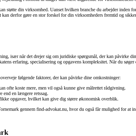
støtte din virksomhed. Uanset hvilken branche du arbejder inden for, e
kat kan derfor gøre en stor forskel for din virksomheders fremtid og sik
ing, især når det drejer sig om juridiske spørgsmål, der kan påvirke 
katens erfaring, specialisering og opgavens kompleksitet. Når du søger e
du overveje følgende faktorer, der kan påvirke dine omkostninger:
kan ofte koste mere, men vil også kunne give målrettet rådgivning.
e end en længere retssag.
ifikke opgaver, hvilket kan give dig større økonomisk overblik.
ornemark gennem find-advokat.nu, hvor du også får mulighed for at ind
ark