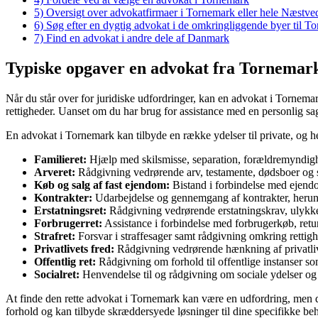
5)
Oversigt over advokatfirmaer i Tornemark eller hele Næst
6)
Søg efter en dygtig advokat i de omkringliggende byer til T
7)
Find en advokat i andre dele af Danmark
Typiske opgaver en advokat fra Tornemark 
Når du står over for juridiske udfordringer, kan en advokat i Tornemar
rettigheder. Uanset om du har brug for assistance med en personlig sa
En advokat i Tornemark kan tilbyde en række ydelser til private, og h
Familieret:
Hjælp med skilsmisse, separation, forældremyndigh
Arveret:
Rådgivning vedrørende arv, testamente, dødsboer og s
Køb og salg af fast ejendom:
Bistand i forbindelse med ejend
Kontrakter:
Udarbejdelse og gennemgang af kontrakter, herunde
Erstatningsret:
Rådgivning vedrørende erstatningskrav, ulykke
Forbrugerret:
Assistance i forbindelse med forbrugerkøb, retur
Strafret:
Forsvar i straffesager samt rådgivning omkring rettighe
Privatlivets fred:
Rådgivning vedrørende hænkning af privatlive
Offentlig ret:
Rådgivning om forhold til offentlige instanser
Socialret:
Henvendelse til og rådgivning om sociale ydelser og 
At finde den rette advokat i Tornemark kan være en udfordring, men de
forhold og kan tilbyde skræddersyede løsninger til dine specifikke be