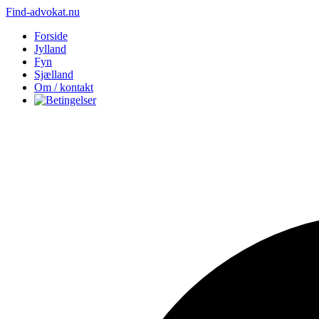
Find-advokat.nu
Forside
Jylland
Fyn
Sjælland
Om / kontakt