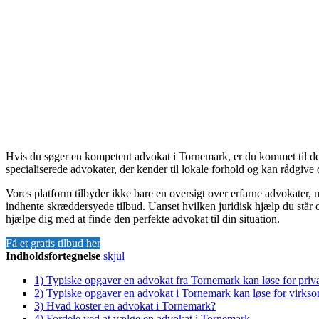
Hvis du søger en kompetent advokat i Tornemark, er du kommet til det
specialiserede advokater, der kender til lokale forhold og kan rådgive d
Vores platform tilbyder ikke bare en oversigt over erfarne advokater,
indhente skræddersyede tilbud. Uanset hvilken juridisk hjælp du står og
hjælpe dig med at finde den perfekte advokat til din situation.
Få et gratis tilbud her
Indholdsfortegnelse
skjul
1)
Typiske opgaver en advokat fra Tornemark kan løse for priv
2)
Typiske opgaver en advokat i Tornemark kan løse for virks
3)
Hvad koster en advokat i Tornemark?
4)
Fordele ved at vælge en advokat i Tornemark