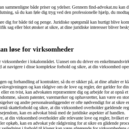
u kan sammenligne både priser og ydelser. Gennem find-advokat.nu kan 
slutning, så du kan føle dig tryg ved den professionelle hjælp, du modta
pare dig for både tid og penge. Juridiske spørgsmål kan hurtigt blive komp
ifik sag eller blot ønsker at sikre, at dine juridiske interesser bliver b
an løse for virksomheder
virksomheder i lokalområdet. Uanset om du driver en enkeltmandsvirkso
 at navigere i disse komplekse forhold og sikre, at din virksomhed ope
 og forhandling af kontrakter, så du er sikker på, at dine aftaler er kl
slovgivningen og kan rådgive om de love og regler, der gælder for din
ller en tvist, kan advokaten repræsentere dig og arbejde for at opnå et f
jendomme, såsom patenter, varemærker og ophavsretter, kan være en stor
gelser og andre personaleanliggender er ofte nødvendigt for at sikre e
stå skatteforhold og sikre, at din virksomhed overholder gældende regl
vsejendom, kan en advokat bistå med de juridiske aspekter af handlen.
 at din virksomhed overholder alle relevante love og regler, hvilket er
ler opkøb, kan en advokat yde rådgivning for at sikre en glidende proc
 vejledning i forhold til klager kan være afgørende for virksomheden