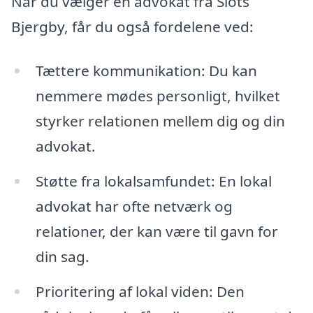
Når du vælger en advokat fra Slots
Bjergby, får du også fordelene ved:
Tættere kommunikation: Du kan
nemmere mødes personligt, hvilket
styrker relationen mellem dig og din
advokat.
Støtte fra lokalsamfundet: En lokal
advokat har ofte netværk og
relationer, der kan være til gavn for
din sag.
Prioritering af lokal viden: Den