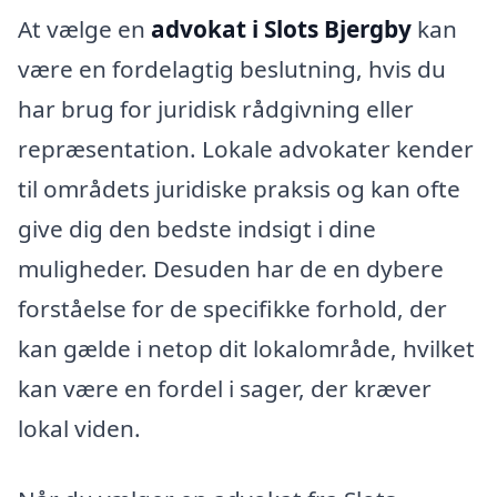
At vælge en
advokat i Slots Bjergby
kan
være en fordelagtig beslutning, hvis du
har brug for juridisk rådgivning eller
repræsentation. Lokale advokater kender
til områdets juridiske praksis og kan ofte
give dig den bedste indsigt i dine
muligheder. Desuden har de en dybere
forståelse for de specifikke forhold, der
kan gælde i netop dit lokalområde, hvilket
kan være en fordel i sager, der kræver
lokal viden.