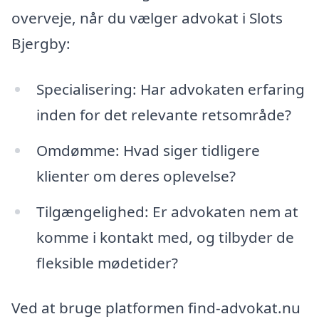
overveje, når du vælger advokat i Slots
Bjergby:
Specialisering: Har advokaten erfaring
inden for det relevante retsområde?
Omdømme: Hvad siger tidligere
klienter om deres oplevelse?
Tilgængelighed: Er advokaten nem at
komme i kontakt med, og tilbyder de
fleksible mødetider?
Ved at bruge platformen find-advokat.nu