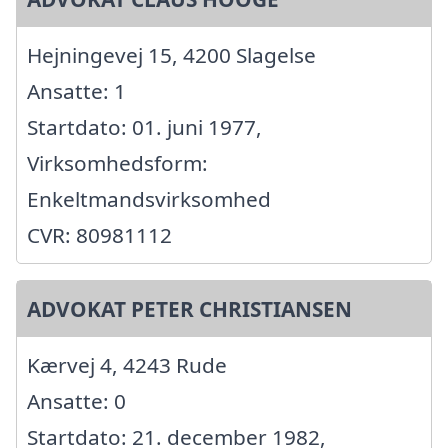
Hejningevej 15, 4200 Slagelse
Ansatte: 1
Startdato: 01. juni 1977,
Virksomhedsform:
Enkeltmandsvirksomhed
CVR: 80981112
ADVOKAT PETER CHRISTIANSEN
Kærvej 4, 4243 Rude
Ansatte: 0
Startdato: 21. december 1982,