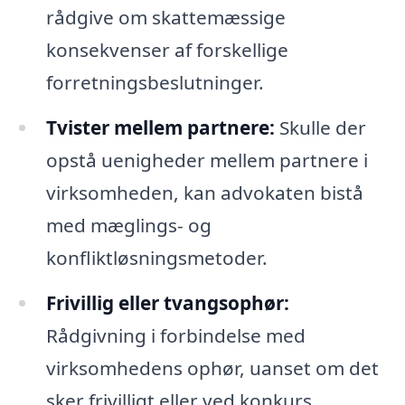
rådgive om skattemæssige
konsekvenser af forskellige
forretningsbeslutninger.
Tvister mellem partnere:
Skulle der
opstå uenigheder mellem partnere i
virksomheden, kan advokaten bistå
med mæglings- og
konfliktløsningsmetoder.
Frivillig eller tvangsophør:
Rådgivning i forbindelse med
virksomhedens ophør, uanset om det
sker frivilligt eller ved konkurs.