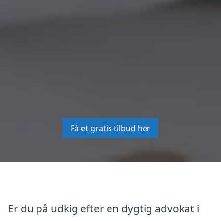
Få et gratis tilbud her
Er du på udkig efter en dygtig advokat i