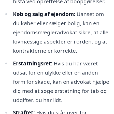
bistå ved oprettelse af boopgørelser.
Køb og salg af ejendom:
Uanset om
du køber eller sælger bolig, kan en
ejendomsmægleradvokat sikre, at alle
lovmæssige aspekter er i orden, og at
kontrakterne er korrekte.
Erstatningsret:
Hvis du har været
udsat for en ulykke eller en anden
form for skade, kan en advokat hjælpe
dig med at søge erstatning for tab og
udgifter, du har lidt.
Strafret:
Hvis du står over for