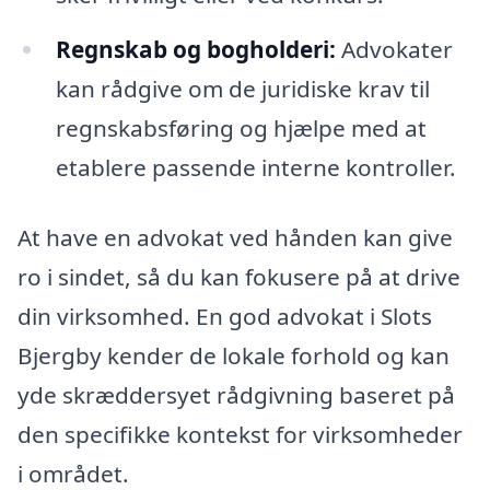
Regnskab og bogholderi:
Advokater
kan rådgive om de juridiske krav til
regnskabsføring og hjælpe med at
etablere passende interne kontroller.
At have en advokat ved hånden kan give
ro i sindet, så du kan fokusere på at drive
din virksomhed. En god advokat i Slots
Bjergby kender de lokale forhold og kan
yde skræddersyet rådgivning baseret på
den specifikke kontekst for virksomheder
i området.