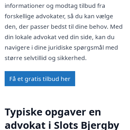
informationer og modtag tilbud fra
forskellige advokater, så du kan vælge
den, der passer bedst til dine behov. Med
din lokale advokat ved din side, kan du
navigere i dine juridiske spørgsmål med
større selvtillid og sikkerhed.
Få et gratis tilbud her
Typiske opgaver en
advokat i Slots Bjergby