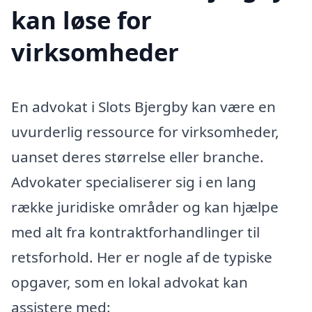
kan løse for
virksomheder
En advokat i Slots Bjergby kan være en
uvurderlig ressource for virksomheder,
uanset deres størrelse eller branche.
Advokater specialiserer sig i en lang
række juridiske områder og kan hjælpe
med alt fra kontraktforhandlinger til
retsforhold. Her er nogle af de typiske
opgaver, som en lokal advokat kan
assistere med: