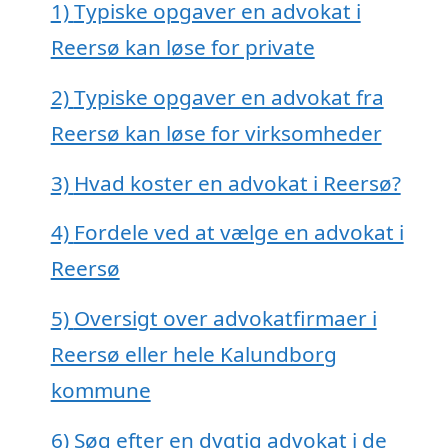
1)
Typiske opgaver en advokat i
Reersø kan løse for private
2)
Typiske opgaver en advokat fra
Reersø kan løse for virksomheder
3)
Hvad koster en advokat i Reersø?
4)
Fordele ved at vælge en advokat i
Reersø
5)
Oversigt over advokatfirmaer i
Reersø eller hele Kalundborg
kommune
6)
Søg efter en dygtig advokat i de