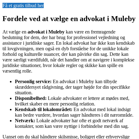
Få et gratis tilbud her
Fordele ved at vælge en advokat i Muleby
At vælge en
advokat i Muleby
kan være en fremragende
beslutning for dem, der har brug for professionel vejledning og
assistance i juridiske sager. En lokal advokat har ikke kun kendskab
til lovgivningen, men også en dyb forståelse for de unikke lokale
forhold og kulturelle nuancer, der kan påvirke din sag. Dette kan
være særligt værdifuldt, når det handler om at navigere i komplekse
juridiske situationer, hvor lokale regler og skikke kan spille en
væsentlig rolle.
Personlig service:
En advokat i Muleby kan tilbyde
skræddersyet rådgivning, der tager højde for din specifikke
situation.
Disponibelhed:
Lokale advokater er lettere at mødes med,
hvilket skaber en mere personlig relation.
Kendskab til lokalområdet:
En advokat med lokal indsigt
kan bedre vurdere, hvordan sager håndteres i dit nærområde.
Netværk:
Lokale advokater har ofte et godt netværk af
kontakter, som kan være nyttige i forbindelse med din sag.
Uanset om du skal håndtere skilsmisse, boligret eller erhvervslige