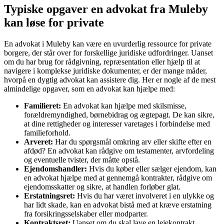
Typiske opgaver en advokat fra Muleby
kan løse for private
En advokat i Muleby kan være en uvurderlig ressource for private
borgere, der står over for forskellige juridiske udfordringer. Uanset
om du har brug for rådgivning, repræsentation eller hjælp til at
navigere i komplekse juridiske dokumenter, er der mange måder,
hvorpå en dygtig advokat kan assistere dig. Her er nogle af de mest
almindelige opgaver, som en advokat kan hjælpe med:
Familieret:
En advokat kan hjælpe med skilsmisse,
forældremyndighed, børnebidrag og ægtepagt. De kan sikre,
at dine rettigheder og interesser varetages i forbindelse med
familieforhold.
Arveret:
Har du spørgsmål omkring arv eller skifte efter en
afdød? En advokat kan rådgive om testamenter, arvfordeling
og eventuelle tvister, der måtte opstå.
Ejendomshandler:
Hvis du køber eller sælger ejendom, kan
en advokat hjælpe med at gennemgå kontrakter, rådgive om
ejendomsskatter og sikre, at handlen forløber glat.
Erstatningsret:
Hvis du har været involveret i en ulykke og
har lidt skade, kan en advokat bistå med at kræve erstatning
fra forsikringsselskaber eller modparter.
Kontraktsret:
Uanset om du skal lave en lejekontrakt,