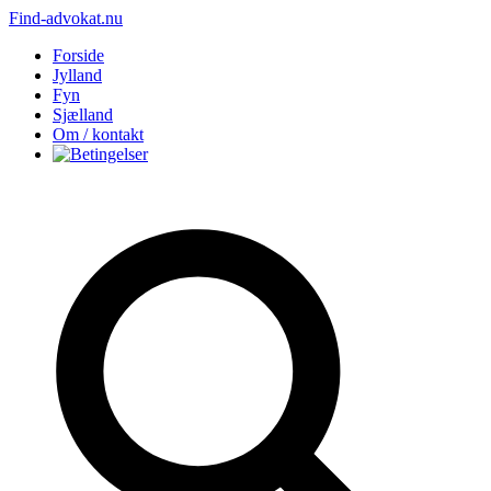
Find-advokat.nu
Forside
Jylland
Fyn
Sjælland
Om / kontakt