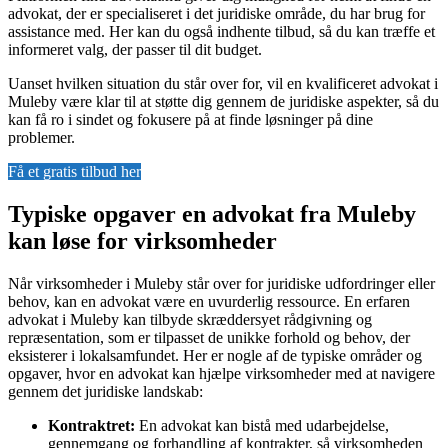
advokat, der er specialiseret i det juridiske område, du har brug for
assistance med. Her kan du også indhente tilbud, så du kan træffe et
informeret valg, der passer til dit budget.
Uanset hvilken situation du står over for, vil en kvalificeret advokat i
Muleby være klar til at støtte dig gennem de juridiske aspekter, så du
kan få ro i sindet og fokusere på at finde løsninger på dine
problemer.
Få et gratis tilbud her
Typiske opgaver en advokat fra Muleby
kan løse for virksomheder
Når virksomheder i Muleby står over for juridiske udfordringer eller
behov, kan en advokat være en uvurderlig ressource. En erfaren
advokat i Muleby kan tilbyde skræddersyet rådgivning og
repræsentation, som er tilpasset de unikke forhold og behov, der
eksisterer i lokalsamfundet. Her er nogle af de typiske områder og
opgaver, hvor en advokat kan hjælpe virksomheder med at navigere
gennem det juridiske landskab:
Kontraktret:
En advokat kan bistå med udarbejdelse,
gennemgang og forhandling af kontrakter, så virksomheden