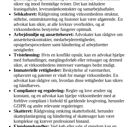
sikrer sig imod fremtidige tvister. Det kan inkludere
leasingaftaler, leverandørkontrakter og samarbejdsaftaler.
Selskabsret:
Rådgivning omkring virksomhedens struktur,
stiftelse, omstrukturering og fusioner kan være afgørende. En
advokat kan sikre, at alle lovkrav overholdes, og at
virksomhedens bestyrelse fungerer optimalt.
Arbejdsmiljø og ansættelsesret:
Advokater kan rådgive om
ansættelseskontrakter, medarbejderrettigheder,
opsigelsesprocedurer samt håndtering af arbejdsretter
uenigheder.
Tvisteløsning:
Hvis en konflikt opstår, kan en advokat hjælpe
med forhandlinger, mæglingsforløb eller retssager og dermed
sikre, at virksomhedens interesser varetages bedst muligt.
Immaterielle rettigheder:
Beskyttelse af varemærker,
ophavsret og patenter er vitalt for mange virksomheder. En
advokat kan rådgive om, hvordan disse rettigheder kan sikres
og håndhæves.
Compliance og regulering:
Regler og love ændrer sig
konstant, og en advokat kan hjælpe virksomheder med at
forblive compliant i forhold til gældende lovgivning, herunder
GDPR og andre relevante reguleringer.
Skatteret:
Rådgivning omkring skatteforhold, herunder
skatteplanlægning og håndtering af skattesager kan være
komplekse og kræver professionel bistand.
Ejendomshandler:
Ved køb eller salg af ejendom kan en