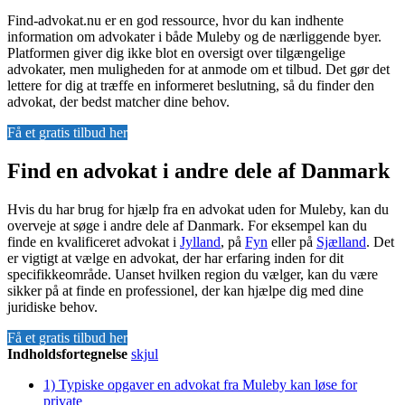
Find-advokat.nu er en god ressource, hvor du kan indhente
information om advokater i både Muleby og de nærliggende byer.
Platformen giver dig ikke blot en oversigt over tilgængelige
advokater, men muligheden for at anmode om et tilbud. Det gør det
lettere for dig at træffe en informeret beslutning, så du finder den
advokat, der bedst matcher dine behov.
Få et gratis tilbud her
Find en advokat i andre dele af Danmark
Hvis du har brug for hjælp fra en advokat uden for Muleby, kan du
overveje at søge i andre dele af Danmark. For eksempel kan du
finde en kvalificeret advokat i
Jylland
, på
Fyn
eller på
Sjælland
. Det
er vigtigt at vælge en advokat, der har erfaring inden for dit
specifikkeområde. Uanset hvilken region du vælger, kan du være
sikker på at finde en professionel, der kan hjælpe dig med dine
juridiske behov.
Få et gratis tilbud her
Indholdsfortegnelse
skjul
1)
Typiske opgaver en advokat fra Muleby kan løse for
private