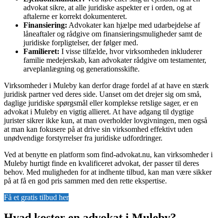
advokat sikre, at alle juridiske aspekter er i orden, og at
aftalerne er korrekt dokumenteret.
Finansiering:
Advokater kan hjælpe med udarbejdelse af
låneaftaler og rådgive om finansieringsmuligheder samt de
juridiske forpligtelser, der følger med.
Familieret:
I visse tilfælde, hvor virksomheden inkluderer
familie medejerskab, kan advokater rådgive om testamenter,
arveplanlægning og generationsskifte.
Virksomheder i Muleby kan derfor drage fordel af at have en stærk
juridisk partner ved deres side. Uanset om det drejer sig om små,
daglige juridiske spørgsmål eller komplekse retslige sager, er en
advokat i Muleby en vigtig allieret. At have adgang til dygtige
jurister sikrer ikke kun, at man overholder lovgivningen, men også
at man kan fokusere på at drive sin virksomhed effektivt uden
unødvendige forstyrrelser fra juridiske udfordringer.
Ved at benytte en platform som find-advokat.nu, kan virksomheder i
Muleby hurtigt finde en kvalificeret advokat, der passer til deres
behov. Med muligheden for at indhente tilbud, kan man være sikker
på at få en god pris sammen med den rette ekspertise.
Få et gratis tilbud her
Hvad koster en advokat i Muleby?