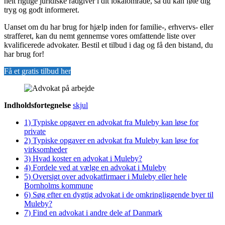
helt rigtige juridiske rådgiver i dit lokalområde, så du kan føle dig
tryg og godt informeret.
Uanset om du har brug for hjælp inden for familie-, erhvervs- eller
strafferet, kan du nemt gennemse vores omfattende liste over
kvalificerede advokater. Bestil et tilbud i dag og få den bistand, du
har brug for!
Få et gratis tilbud her
Indholdsfortegnelse
skjul
1)
Typiske opgaver en advokat fra Muleby kan løse for
private
2)
Typiske opgaver en advokat fra Muleby kan løse for
virksomheder
3)
Hvad koster en advokat i Muleby?
4)
Fordele ved at vælge en advokat i Muleby
5)
Oversigt over advokatfirmaer i Muleby eller hele
Bornholms kommune
6)
Søg efter en dygtig advokat i de omkringliggende byer til
Muleby?
7)
Find en advokat i andre dele af Danmark