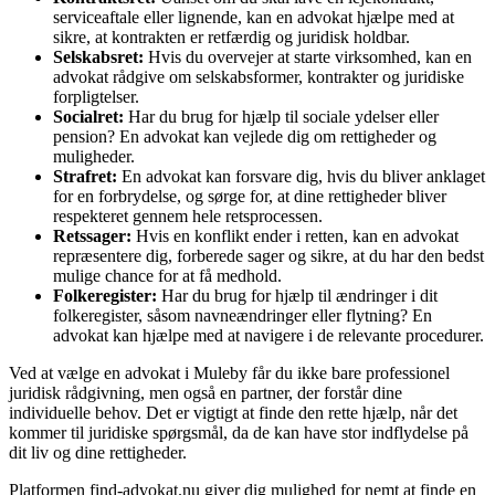
serviceaftale eller lignende, kan en advokat hjælpe med at
sikre, at kontrakten er retfærdig og juridisk holdbar.
Selskabsret:
Hvis du overvejer at starte virksomhed, kan en
advokat rådgive om selskabsformer, kontrakter og juridiske
forpligtelser.
Socialret:
Har du brug for hjælp til sociale ydelser eller
pension? En advokat kan vejlede dig om rettigheder og
muligheder.
Strafret:
En advokat kan forsvare dig, hvis du bliver anklaget
for en forbrydelse, og sørge for, at dine rettigheder bliver
respekteret gennem hele retsprocessen.
Retssager:
Hvis en konflikt ender i retten, kan en advokat
repræsentere dig, forberede sager og sikre, at du har den bedst
mulige chance for at få medhold.
Folkeregister:
Har du brug for hjælp til ændringer i dit
folkeregister, såsom navneændringer eller flytning? En
advokat kan hjælpe med at navigere i de relevante procedurer.
Ved at vælge en advokat i Muleby får du ikke bare professionel
juridisk rådgivning, men også en partner, der forstår dine
individuelle behov. Det er vigtigt at finde den rette hjælp, når det
kommer til juridiske spørgsmål, da de kan have stor indflydelse på
dit liv og dine rettigheder.
Platformen find-advokat.nu giver dig mulighed for nemt at finde en