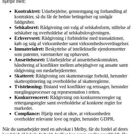
hjælpe med:
Kontraktret:
Udarbejdelse, gennemgang og forhandling af
kontrakter, så du får de bedste betingelser og undgår
faldgruber.
Selskabsret:
Rådgivning om valg af selskabsform, stiftelse af
selskaber og overholdelse af selskabslovgivningen.
Erhvervsret:
Rådgivning i forbindelse med transaktioner,
køb og salg af virksomheder samt virksomhedsoverdragelser.
Immaterialret:
Beskyttelse af intellektuelle ejendomsretter
som patenter, varemærker og ophavsret.
Ansættelsesret:
Udarbejdelse af ansættelseskontrakter,
håndtering af konflikter mellem arbejdsgiver og ansatte samt
rådgivning om medarbejderretter.
Skatteret:
Rådgivning om skattemæssige forhold, herunder
skatteoptimering og overholdelse af skattereglerne.
Tvisteløsning:
Bistand ved konflikter og retssager, herunder
mæglingsprocesser og repræsentation i retten.
Konkurrenceret:
Rådgivning om konkurrenceregler og
rettergangsregler samt overholdelse af konkrete regler for
markedet.
Compliance:
Hjælp med at sikre, at virksomheden
overholder relevante love og regler, herunder GDPR.
Når du samarbejder med en advokat i Melby, får du fordel af deres