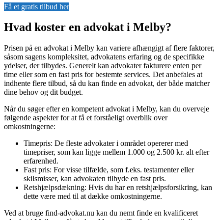
Få et gratis tilbud her
Hvad koster en advokat i Melby?
Prisen på en advokat i Melby kan variere afhængigt af flere faktorer,
såsom sagens kompleksitet, advokatens erfaring og de specifikke
ydelser, der tilbydes. Generelt kan advokater fakturere enten per
time eller som en fast pris for bestemte services. Det anbefales at
indhente flere tilbud, så du kan finde en advokat, der både matcher
dine behov og dit budget.
Når du søger efter en kompetent advokat i Melby, kan du overveje
følgende aspekter for at få et forståeligt overblik over
omkostningerne:
Timepris: De fleste advokater i området opererer med
timepriser, som kan ligge mellem 1.000 og 2.500 kr. alt efter
erfarenhed.
Fast pris: For visse tilfælde, som f.eks. testamenter eller
skilsmisser, kan advokaten tilbyde en fast pris.
Retshjælpsdækning: Hvis du har en retshjælpsforsikring, kan
dette være med til at dække omkostningerne.
Ved at bruge find-advokat.nu kan du nemt finde en kvalificeret