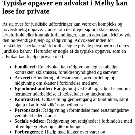
Typiske opgaver en advokat i Melby kan
løse for private
At stå over for juridiske udfordringer kan være en kompleks og
uoverskuelig opgave. Uanset om det drejer sig om skilsmisse,
arveforhold eller kontraktforhandlinger, kan en advokat i Melby yde
den nødvendige hjælp og rådgivning. Advokater inden for
forskellige specialer står klar til at støtte private personer med deres
juridiske behov. Herunder er nogle af de typiske opgaver, som en
advokat kan hjælpe private med.
Familieret:
En advokat kan rådgive om ægteskabelige
kontrakter, skilsmisser, forældremyndighed og samvær.
Arveret:
Håndtering af testamenter, arvefordeling og
rådgivning om skatter i forbindelse med arv.
Ejendomshandler:
Rådgivning ved køb og salg af ejendom,
herunder udarbejdelse af købsaftaler og tinglysning.
Kontraktret:
Udkast til og gennemgang af kontrakter, samt
hjælp til at forstå vilkår og betingelser.
Personskade:
Rådgivning i forbindelse med erstatningskrav
ved uheld eller skader.
Sociale ydelser:
Rådgivning om rettigheder i forbindelse med
offentlige ydelser og støtteordninger.
Forbrugerret:
Hjælp med klager over varer og