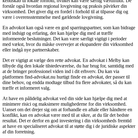
kendskab til lokale forhold, hvilket kan være særlig værdifuldt. De
forstår også hvordan regional lovgivning og praksis påvirker din
virksomhed. Det giver dig en fordel i forhold til at tilpasse dig og
være i overensstemmelse med gældende lovgivning.
En advokot kan også være en god sparringspartner, som kan bidrage
med indsigt og erfaring, der kan hjælpe dig med at træffe
informerede beslutninger. Det kan være særligt vigtigt i perioder
med vækst, hvor du måske overvejer at ekspandere din virksomhed
eller indgå nye partnerskaber.
Det er vigtigt at vælge den rette advokat. En advokat i Melby kan
tilbyde dig den lokale tilstedeværelse, du har brug for, samtidig med
at de bringer professionel viden ind i dit erhverv. Du kan via
platformen find-advokat.nu hurtigt finde en advokat, der passer til
dine behov, og endda modtage tilbud fra flere advokater, så du kan
træffe et informeret valg.
At have en pålidelig advokat ved din side kan hjælpe dig med at
minimere risici og maksimere mulighederne for din virksomhed.
Uanset om det drejer sig om at forhandle en aftale eller håndtere en
konflikt, kan en advokat være med til at sikre, at du får det bedste
resultat. Det er derfor en god investering i din virksomheds fremtid
at have en specialiseret advokat til at støtte dig i de juridiske aspekter
af din forretning.