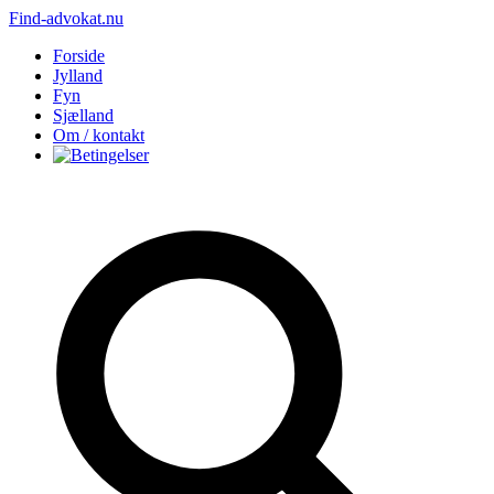
Find-advokat.nu
Forside
Jylland
Fyn
Sjælland
Om / kontakt