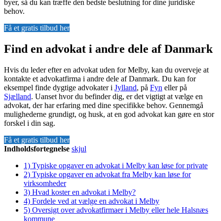
byer, så du kan træffe den bedste beslutning for dine juridiske
behov.
Få et gratis tilbud her
Find en advokat i andre dele af Danmark
Hvis du leder efter en advokat uden for Melby, kan du overveje at
kontakte et advokatfirma i andre dele af Danmark. Du kan for
eksempel finde dygtige advokater i
Jylland
, på
Fyn
eller på
Sjælland
. Uanset hvor du befinder dig, er det vigtigt at vælge en
advokat, der har erfaring med dine specifikke behov. Gennemgå
mulighederne grundigt, og husk, at en god advokat kan gøre en stor
forskel i din sag.
Få et gratis tilbud her
Indholdsfortegnelse
skjul
1)
Typiske opgaver en advokat i Melby kan løse for private
2)
Typiske opgaver en advokat fra Melby kan løse for
virksomheder
3)
Hvad koster en advokat i Melby?
4)
Fordele ved at vælge en advokat i Melby
5)
Oversigt over advokatfirmaer i Melby eller hele Halsnæs
kommune