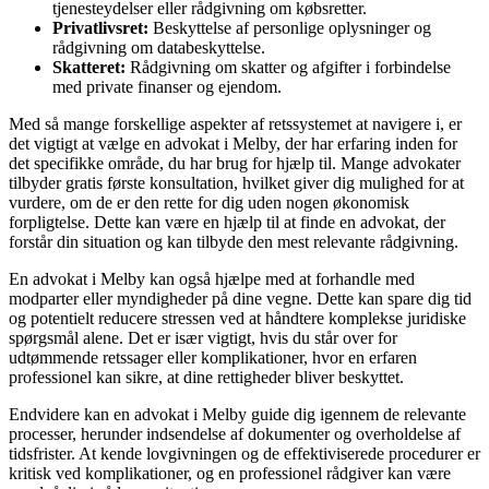
tjenesteydelser eller rådgivning om købsretter.
Privatlivsret:
Beskyttelse af personlige oplysninger og
rådgivning om databeskyttelse.
Skatteret:
Rådgivning om skatter og afgifter i forbindelse
med private finanser og ejendom.
Med så mange forskellige aspekter af retssystemet at navigere i, er
det vigtigt at vælge en advokat i Melby, der har erfaring inden for
det specifikke område, du har brug for hjælp til. Mange advokater
tilbyder gratis første konsultation, hvilket giver dig mulighed for at
vurdere, om de er den rette for dig uden nogen økonomisk
forpligtelse. Dette kan være en hjælp til at finde en advokat, der
forstår din situation og kan tilbyde den mest relevante rådgivning.
En advokat i Melby kan også hjælpe med at forhandle med
modparter eller myndigheder på dine vegne. Dette kan spare dig tid
og potentielt reducere stressen ved at håndtere komplekse juridiske
spørgsmål alene. Det er især vigtigt, hvis du står over for
udtømmende retssager eller komplikationer, hvor en erfaren
professionel kan sikre, at dine rettigheder bliver beskyttet.
Endvidere kan en advokat i Melby guide dig igennem de relevante
processer, herunder indsendelse af dokumenter og overholdelse af
tidsfrister. At kende lovgivningen og de effektiviserede procedurer er
kritisk ved komplikationer, og en professionel rådgiver kan være