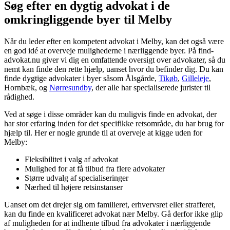
Søg efter en dygtig advokat i de
omkringliggende byer til Melby
Når du leder efter en kompetent advokat i Melby, kan det også være
en god idé at overveje mulighederne i nærliggende byer. På find-
advokat.nu giver vi dig en omfattende oversigt over advokater, så du
nemt kan finde den rette hjælp, uanset hvor du befinder dig. Du kan
finde dygtige advokater i byer såsom Ålsgårde,
Tikøb
,
Gilleleje
,
Hornbæk, og
Nørresundby
, der alle har specialiserede jurister til
rådighed.
Ved at søge i disse områder kan du muligvis finde en advokat, der
har stor erfaring inden for det specifikke retsområde, du har brug for
hjælp til. Her er nogle grunde til at overveje at kigge uden for
Melby:
Fleksibilitet i valg af advokat
Mulighed for at få tilbud fra flere advokater
Større udvalg af specialiseringer
Nærhed til højere retsinstanser
Uanset om det drejer sig om familieret, erhvervsret eller strafferet,
kan du finde en kvalificeret advokat nær Melby. Gå derfor ikke glip
af muligheden for at indhente tilbud fra advokater i nærliggende