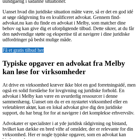
uundgåelig i sådanne situationer.
Uanset hvad din juridiske situation måtte være, så er det en god idé
at søge rådgivning fra en kvalificeret advokat. Gennem find-
advokat.nu kan du finde en advokat i Melby, som matcher dine
behov og kan give dig et uforpligtende tilbud. Dette sikrer, at du får
den nødvendige støtte og ekspertise til at navigere i dine juridiske
udfordringer på bedst mulige måde.
Få et gratis tilbud her
Typiske opgaver en advokat fra Melby
kan løse for virksomheder
At drive en virksomhed kræver ikke blot en god forretningsidé, men
også en solid forståelse for lovgivning og juridiske forhold. En
advokat i Melby kan være en uvurderlig ressourcer i denne
sammenhæng. Uanset om du er en nystartet virksomhed eller en
veletableret aktør, kan en lokal advokat give dig den juridiske
support, du har brug for for at navigere i det komplekse erhvervsliv.
Advokater er specialister i at yde juridisk rådgivning og bistand,
hvilket kan dække en bred vifte af områder, der er relevante for din
virksomhed. Her er nogle typiske opgaver, som en advokat kan