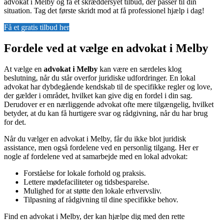
advokat i Melby og få et skræddersyet tilbud, der passer til din
situation. Tag det første skridt mod at få professionel hjælp i dag!
Få et gratis tilbud her
Fordele ved at vælge en advokat i Melby
At vælge en
advokat i Melby
kan være en særdeles klog
beslutning, når du står overfor juridiske udfordringer. En lokal
advokat har dybdegående kendskab til de specifikke regler og love,
der gælder i området, hvilket kan give dig en fordel i din sag.
Derudover er en nærliggende advokat ofte mere tilgængelig, hvilket
betyder, at du kan få hurtigere svar og rådgivning, når du har brug
for det.
Når du vælger en advokat i Melby, får du ikke blot juridisk
assistance, men også fordelene ved en personlig tilgang. Her er
nogle af fordelene ved at samarbejde med en lokal advokat:
Forståelse for lokale forhold og praksis.
Lettere mødefaciliteter og tidsbesparelse.
Mulighed for at støtte den lokale erhvervsliv.
Tilpasning af rådgivning til dine specifikke behov.
Find en advokat i Melby, der kan hjælpe dig med den rette