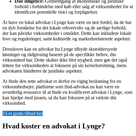
Due diligence:
Gennemgang af økonomiske og juridiske
forhold i forbindelse med køb eller salg af virksomheder for at
identificere potentielle risici og forpligtelser.
At have en lokal advokat i Lynge kan være en stor fordel, da de har
en dyb forståelse for det lokale erhvervsliv og de særlige forhold,
der kan påvirke virksomheder i området. Dette kan inkludere lokale
love og reguleringer, samt kulturelle og markedsrelaterede aspekter.
Derudover kan en advokat fra Lynge tilbyde skræddersyede
løsninger og rådgivning baseret på de specifikke behov, din
virksomhed har. Dette skaber ikke blot tryghed, men gør det også
lettere for virksomheden at fokusere på sin kerneforretning, mens
advokaten håndterer de juridiske aspekter.
At finde den rette advokat er derfor en vigtig beslutning for en
virksomhedsejer. platforme som find-advokat.nu kan være en
uvurderlig ressource til at finde en kvalificeret advokat i Lynge, som
kan hjælpe med juraen, så du kan fokusere på at vækste din
virksomhed.
Få et gratis tilbud her
Hvad koster en advokat i Lynge?