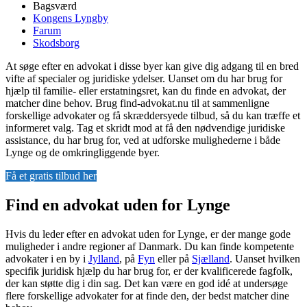
Bagsværd
Kongens Lyngby
Farum
Skodsborg
At søge efter en advokat i disse byer kan give dig adgang til en bred
vifte af specialer og juridiske ydelser. Uanset om du har brug for
hjælp til familie- eller erstatningsret, kan du finde en advokat, der
matcher dine behov. Brug find-advokat.nu til at sammenligne
forskellige advokater og få skræddersyede tilbud, så du kan træffe et
informeret valg. Tag et skridt mod at få den nødvendige juridiske
assistance, du har brug for, ved at udforske mulighederne i både
Lynge og de omkringliggende byer.
Få et gratis tilbud her
Find en advokat uden for Lynge
Hvis du leder efter en advokat uden for Lynge, er der mange gode
muligheder i andre regioner af Danmark. Du kan finde kompetente
advokater i en by i
Jylland
, på
Fyn
eller på
Sjælland
. Uanset hvilken
specifik juridisk hjælp du har brug for, er der kvalificerede fagfolk,
der kan støtte dig i din sag. Det kan være en god idé at undersøge
flere forskellige advokater for at finde den, der bedst matcher dine