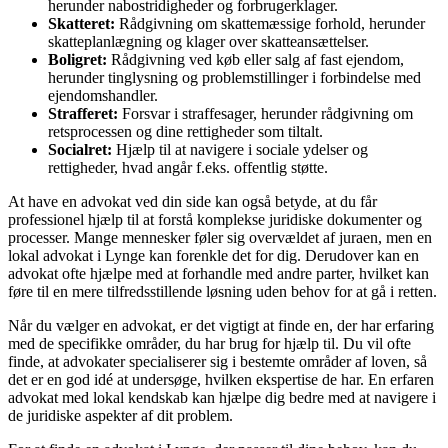
herunder nabostridigheder og forbrugerklager.
Skatteret:
Rådgivning om skattemæssige forhold, herunder
skatteplanlægning og klager over skatteansættelser.
Boligret:
Rådgivning ved køb eller salg af fast ejendom,
herunder tinglysning og problemstillinger i forbindelse med
ejendomshandler.
Strafferet:
Forsvar i straffesager, herunder rådgivning om
retsprocessen og dine rettigheder som tiltalt.
Socialret:
Hjælp til at navigere i sociale ydelser og
rettigheder, hvad angår f.eks. offentlig støtte.
At have en advokat ved din side kan også betyde, at du får
professionel hjælp til at forstå komplekse juridiske dokumenter og
processer. Mange mennesker føler sig overvældet af juraen, men en
lokal advokat i Lynge kan forenkle det for dig. Derudover kan en
advokat ofte hjælpe med at forhandle med andre parter, hvilket kan
føre til en mere tilfredsstillende løsning uden behov for at gå i retten.
Når du vælger en advokat, er det vigtigt at finde en, der har erfaring
med de specifikke områder, du har brug for hjælp til. Du vil ofte
finde, at advokater specialiserer sig i bestemte områder af loven, så
det er en god idé at undersøge, hvilken ekspertise de har. En erfaren
advokat med lokal kendskab kan hjælpe dig bedre med at navigere i
de juridiske aspekter af dit problem.