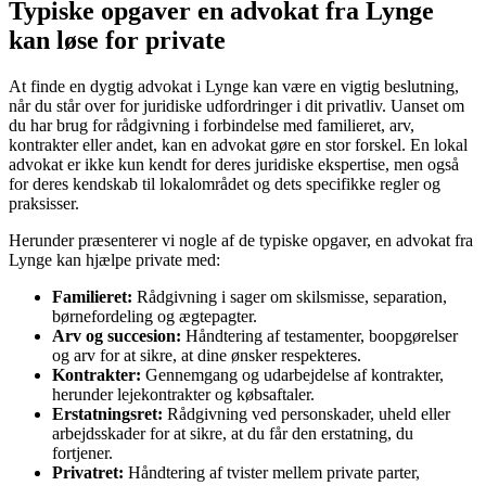
Typiske opgaver en advokat fra Lynge
kan løse for private
At finde en dygtig advokat i Lynge kan være en vigtig beslutning,
når du står over for juridiske udfordringer i dit privatliv. Uanset om
du har brug for rådgivning i forbindelse med familieret, arv,
kontrakter eller andet, kan en advokat gøre en stor forskel. En lokal
advokat er ikke kun kendt for deres juridiske ekspertise, men også
for deres kendskab til lokalområdet og dets specifikke regler og
praksisser.
Herunder præsenterer vi nogle af de typiske opgaver, en advokat fra
Lynge kan hjælpe private med:
Familieret:
Rådgivning i sager om skilsmisse, separation,
børnefordeling og ægtepagter.
Arv og succesion:
Håndtering af testamenter, boopgørelser
og arv for at sikre, at dine ønsker respekteres.
Kontrakter:
Gennemgang og udarbejdelse af kontrakter,
herunder lejekontrakter og købsaftaler.
Erstatningsret:
Rådgivning ved personskader, uheld eller
arbejdsskader for at sikre, at du får den erstatning, du
fortjener.
Privatret:
Håndtering af tvister mellem private parter,