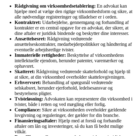
Rådgivning om virksomhedsetablering:
En advokat kan
hjælpe med at vælge den rigtige virksomhedsform og sikre, at
alle nødvendige registreringer og tilladelser er i orden.
Kontraktret:
Udarbejdelse, gennemgang og forhandling af
kontrakter er en central opgave for en advokat, der sikrer, at
dine aftaler er juridisk bindende og beskytter dine interesser.
Ansættelsesret:
Rådgivning vedrørende
ansættelseskontrakter, medarbejderpolitikker og håndtering af
eventuelle arbejdsretlige tvister.
Immaterielle rettigheder:
Beskyttelse af virksomhedens
intellektuelle ejendom, herunder patenter, varemærker og
ophavsret.
Skatteret:
Rådgivning vedrørende skatteforhold og hjælp til
at sikre, at din virksomhed overholder skattelovgivningen.
Erhvervsret:
Behandling af spørgsmål vedrørende
selskabsret, herunder ejerforhold, ledelsesansvar og
bestyrelsens pligter.
Tvisteløsning:
Advokaten kan repræsentere din virksomhed i
tvister, både i retten og ved mægling eller forlig.
Compliance:
Sikre at virksomheden overholder gældende
lovgivning og reguleringer, der gælder for din branche.
Finansieringsaftaler:
Hjælp med at forstå og forhandle
aftaler om lån og investeringer, så du kan få bedst mulige
vilkår.