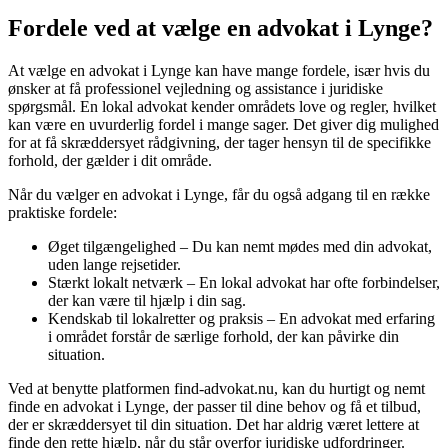
Fordele ved at vælge en advokat i Lynge?
At vælge en advokat i Lynge kan have mange fordele, især hvis du
ønsker at få professionel vejledning og assistance i juridiske
spørgsmål. En lokal advokat kender områdets love og regler, hvilket
kan være en uvurderlig fordel i mange sager. Det giver dig mulighed
for at få skræddersyet rådgivning, der tager hensyn til de specifikke
forhold, der gælder i dit område.
Når du vælger en advokat i Lynge, får du også adgang til en række
praktiske fordele:
Øget tilgængelighed – Du kan nemt mødes med din advokat,
uden lange rejsetider.
Stærkt lokalt netværk – En lokal advokat har ofte forbindelser,
der kan være til hjælp i din sag.
Kendskab til lokalretter og praksis – En advokat med erfaring
i området forstår de særlige forhold, der kan påvirke din
situation.
Ved at benytte platformen find-advokat.nu, kan du hurtigt og nemt
finde en advokat i Lynge, der passer til dine behov og få et tilbud,
der er skræddersyet til din situation. Det har aldrig været lettere at
finde den rette hjælp, når du står overfor juridiske udfordringer.