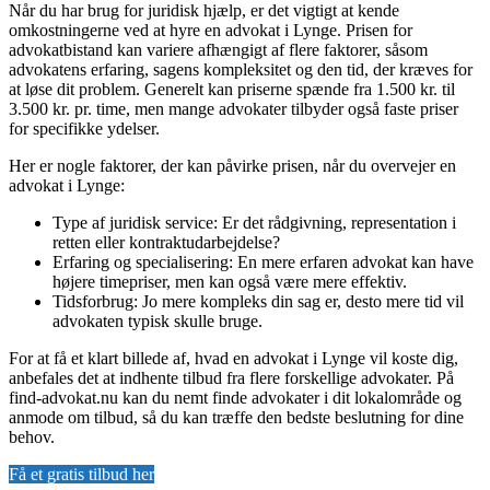
Når du har brug for juridisk hjælp, er det vigtigt at kende
omkostningerne ved at hyre en advokat i Lynge. Prisen for
advokatbistand kan variere afhængigt af flere faktorer, såsom
advokatens erfaring, sagens kompleksitet og den tid, der kræves for
at løse dit problem. Generelt kan priserne spænde fra 1.500 kr. til
3.500 kr. pr. time, men mange advokater tilbyder også faste priser
for specifikke ydelser.
Her er nogle faktorer, der kan påvirke prisen, når du overvejer en
advokat i Lynge:
Type af juridisk service: Er det rådgivning, representation i
retten eller kontraktudarbejdelse?
Erfaring og specialisering: En mere erfaren advokat kan have
højere timepriser, men kan også være mere effektiv.
Tidsforbrug: Jo mere kompleks din sag er, desto mere tid vil
advokaten typisk skulle bruge.
For at få et klart billede af, hvad en advokat i Lynge vil koste dig,
anbefales det at indhente tilbud fra flere forskellige advokater. På
find-advokat.nu kan du nemt finde advokater i dit lokalområde og
anmode om tilbud, så du kan træffe den bedste beslutning for dine
behov.
Få et gratis tilbud her