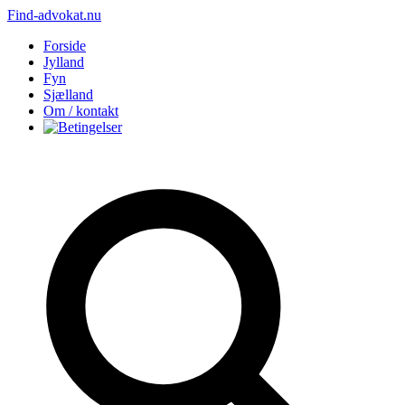
Find-advokat.nu
Forside
Jylland
Fyn
Sjælland
Om / kontakt