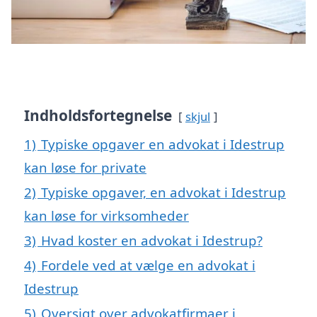
Indholdsfortegnelse
skjul
1)
Typiske opgaver en advokat i Idestrup
kan løse for private
2)
Typiske opgaver, en advokat i Idestrup
kan løse for virksomheder
3)
Hvad koster en advokat i Idestrup?
4)
Fordele ved at vælge en advokat i
Idestrup
5)
Oversigt over advokatfirmaer i