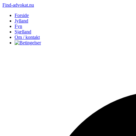
Find-advokat.nu
Forside
Jylland
Fyn
Sjælland
Om / kontakt