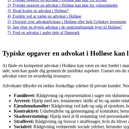
2)
Typiske opgaver en advokat i Holløse kan løse for virksomheder
3)
Hvad koster en advokat i Holløse?
4)
Fordele ved at vælge en advokat i Holløse
5)
Oversigt over advokatfirmaer i Holløse eller hele Gribskov kommune
6)
Søg efter en dygtig advokat i de omkringliggende byer til Holløse?
7)
Find en advokat i andre dele af Danmark
Typiske opgaver en advokat i Holløse kan l
At finde en kompetent advokat i Holløse kan være en stor fordel i mang
side, som kan guide dig gennem de juridiske aspekter. Uanset om du stå
advokat være en uvurderlig ressource.
Advokater tilbyder en række forskellige ydelser til private kunder. 
Familieret:
Rådgivning og repræsentation i sager om skilsmiss
Arveret:
Hjælp med arv, testamenter, skifte af bo og andre rela
Ejendomshandler:
Rådgivning ved køb og salg af ejendom, her
Kontraktret:
Udarbejdelse og gennemgang af kontrakter, herunde
Skadeserstatning:
Hjælp med at få erstatning ved personskader 
Strafferet:
Rådgivning og forsvar i straffesager, hvis du bliver 
Socialret:
Rådgivning vedrørende sociale ydelser, herunder sy