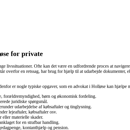
øse for private
e livssituationer. Ofte kan det være en udfordrende proces at navigere i
r overfor en retssag, har brug for hjælp til at udarbejde dokumenter, e
Nedenfor er nogle typiske opgaver, som en advokat i Holløse kan hjælpe 
e, forældremyndighed, børn og økonomisk fordeling.
terede juridiske spørgsmål.
under udarbejdelse af købsaftaler og tinglysning.
r lejeaftaler, købsaftaler osv.
eller materielle skader.
anklaget for en strafbar handling.
gedagpenge, kontanthjælp og pension.