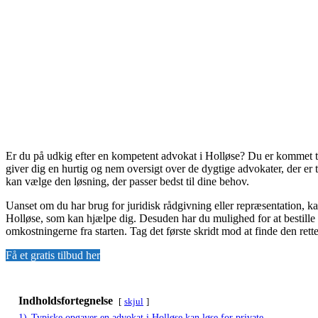
Er du på udkig efter en kompetent advokat i Holløse? Du er kommet til
giver dig en hurtig og nem oversigt over de dygtige advokater, der er 
kan vælge den løsning, der passer bedst til dine behov.
Uanset om du har brug for juridisk rådgivning eller repræsentation, ka
Holløse, som kan hjælpe dig. Desuden har du mulighed for at bestille e
omkostningerne fra starten. Tag det første skridt mod at finde den rett
Få et gratis tilbud her
Indholdsfortegnelse
skjul
1)
Typiske opgaver en advokat i Holløse kan løse for private