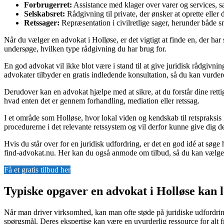
Forbrugerret:
Assistance med klager over varer og services, 
Selskabsret:
Rådgivning til private, der ønsker at oprette eller
Retssager:
Repræsentation i civilretlige sager, herunder både sm
Når du vælger en advokat i Holløse, er det vigtigt at finde en, der har
undersøge, hvilken type rådgivning du har brug for.
En god advokat vil ikke blot være i stand til at give juridisk rådgivn
advokater tilbyder en gratis indledende konsultation, så du kan vurdere
Derudover kan en advokat hjælpe med at sikre, at du forstår dine rettig
hvad enten det er gennem forhandling, mediation eller retssag.
I et område som Holløse, hvor lokal viden og kendskab til retspraksis 
procedurerne i det relevante retssystem og vil derfor kunne give dig d
Hvis du står over for en juridisk udfordring, er det en god idé at søg
find-advokat.nu. Her kan du også anmode om tilbud, så du kan vælge d
Få et gratis tilbud her
Typiske opgaver en advokat i Holløse kan 
Når man driver virksomhed, kan man ofte støde på juridiske udfordringe
spørgsmål. Deres ekspertise kan være en uvurderlig ressource for alt fr