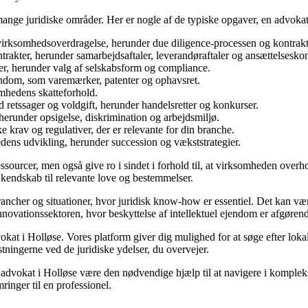
mange juridiske områder. Her er nogle af de typiske opgaver, en advok
irksomhedsoverdragelse, herunder due diligence-processen og kontrakt
akter, herunder samarbejdsaftaler, leverandøraftaler og ansættelseskon
er, herunder valg af selskabsform og compliance.
endom, som varemærker, patenter og ophavsret.
mhedens skatteforhold.
d retssager og voldgift, herunder handelsretter og konkurser.
erunder opsigelse, diskrimination og arbejdsmiljø.
e krav og regulativer, der er relevante for din branche.
dens udvikling, herunder succession og vækststrategier.
ssourcer, men også give ro i sindet i forhold til, at virksomheden overh
 kendskab til relevante love og bestemmelser.
rancher og situationer, hvor juridisk know-how er essentiel. Det kan v
ovationssektoren, hvor beskyttelse af intellektuel ejendom er afgøren
kat i Holløse. Vores platform giver dig mulighed for at søge efter loka
ningerne ved de juridiske ydelser, du overvejer.
 advokat i Holløse være den nødvendige hjælp til at navigere i kompleks
inger til en professionel.