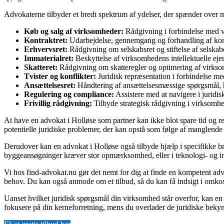
Advokaterne tilbyder et bredt spektrum af ydelser, der spænder over 
Køb og salg af virksomheder:
Rådgivning i forbindelse med v
Kontraktret:
Udarbejdelse, gennemgang og forhandling af kontr
Erhvervsret:
Rådgivning om selskabsret og stiftelse af selskab
Immaterialret:
Beskyttelse af virksomhedens intellektuelle ej
Skatteret:
Rådgivning om skatteregler og optimering af virkso
Tvister og konflikter:
Juridisk repræsentation i forbindelse me
Ansættelsesret:
Håndtering af ansættelsesmæssige spørgsmål, h
Regulering og compliance:
Assistere med at navigere i juridisk
Frivillig rådgivning:
Tilbyde strategisk rådgivning i virksomhe
At have en advokat i Holløse som partner kan ikke blot spare tid og re
potentielle juridiske problemer, der kan opstå som følge af manglende
Derudover kan en advokat i Holløse også tilbyde hjælp i specifikke b
byggeansøgninger kræver stor opmærksomhed, eller i teknologi- og inn
Vi hos find-advokat.nu gør det nemt for dig at finde en kompetent advo
behov. Du kan også anmode om et tilbud, så du kan få indsigt i omkost
Uanset hvilket juridisk spørgsmål din virksomhed står overfor, kan en
fokusere på din kerneforretning, mens du overlader de juridiske bekymr