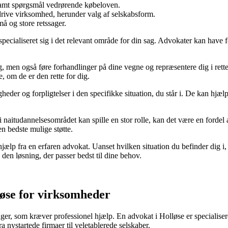
samt spørgsmål vedrørende købeloven.
 drive virksomhed, herunder valg af selskabsform.
å og store retssager.
 specialiseret sig i det relevant område for din sag. Advokater kan have f
ing, men også føre forhandlinger på dine vegne og repræsentere dig i ret
, om de er den rette for dig.
heder og forpligtelser i den specifikke situation, du står i. De kan hjælp
i naitudannelsesområdet kan spille en stor rolle, kan det være en fordel
en bedste mulige støtte.
e hjælp fra en erfaren advokat. Uanset hvilken situation du befinder dig
en løsning, der passer bedst til dine behov.
løse for virksomheder
r, som kræver professionel hjælp. En advokat i Holløse er specialiseret 
a nystartede firmaer til veletablerede selskaber.