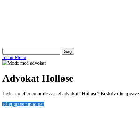
Søg
efter:
menu
Menu
Advokat Holløse
Leder du efter en professionel advokat i Holløse? Beskriv din opgave 
Få et gratis tilbud her