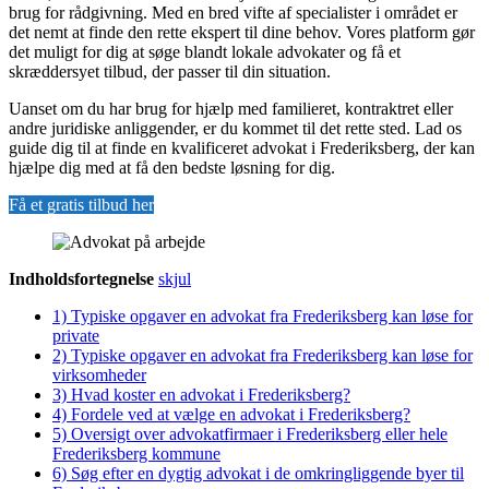
brug for rådgivning. Med en bred vifte af specialister i området er
det nemt at finde den rette ekspert til dine behov. Vores platform gør
det muligt for dig at søge blandt lokale advokater og få et
skræddersyet tilbud, der passer til din situation.
Uanset om du har brug for hjælp med familieret, kontraktret eller
andre juridiske anliggender, er du kommet til det rette sted. Lad os
guide dig til at finde en kvalificeret advokat i Frederiksberg, der kan
hjælpe dig med at få den bedste løsning for dig.
Få et gratis tilbud her
Indholdsfortegnelse
skjul
1)
Typiske opgaver en advokat fra Frederiksberg kan løse for
private
2)
Typiske opgaver en advokat fra Frederiksberg kan løse for
virksomheder
3)
Hvad koster en advokat i Frederiksberg?
4)
Fordele ved at vælge en advokat i Frederiksberg?
5)
Oversigt over advokatfirmaer i Frederiksberg eller hele
Frederiksberg kommune
6)
Søg efter en dygtig advokat i de omkringliggende byer til