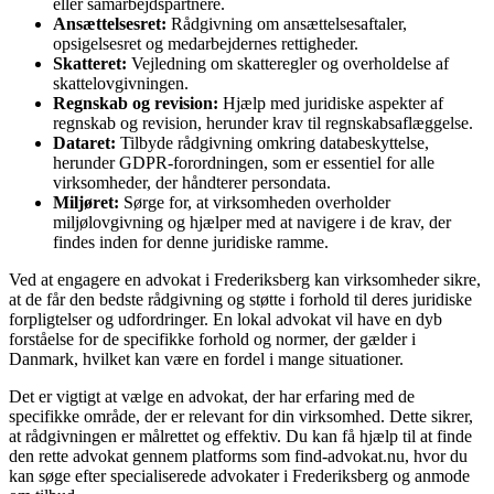
eller samarbejdspartnere.
Ansættelsesret:
Rådgivning om ansættelsesaftaler,
opsigelsesret og medarbejdernes rettigheder.
Skatteret:
Vejledning om skatteregler og overholdelse af
skattelovgivningen.
Regnskab og revision:
Hjælp med juridiske aspekter af
regnskab og revision, herunder krav til regnskabsaflæggelse.
Dataret:
Tilbyde rådgivning omkring databeskyttelse,
herunder GDPR-forordningen, som er essentiel for alle
virksomheder, der håndterer persondata.
Miljøret:
Sørge for, at virksomheden overholder
miljølovgivning og hjælper med at navigere i de krav, der
findes inden for denne juridiske ramme.
Ved at engagere en advokat i Frederiksberg kan virksomheder sikre,
at de får den bedste rådgivning og støtte i forhold til deres juridiske
forpligtelser og udfordringer. En lokal advokat vil have en dyb
forståelse for de specifikke forhold og normer, der gælder i
Danmark, hvilket kan være en fordel i mange situationer.
Det er vigtigt at vælge en advokat, der har erfaring med de
specifikke område, der er relevant for din virksomhed. Dette sikrer,
at rådgivningen er målrettet og effektiv. Du kan få hjælp til at finde
den rette advokat gennem platforms som find-advokat.nu, hvor du
kan søge efter specialiserede advokater i Frederiksberg og anmode