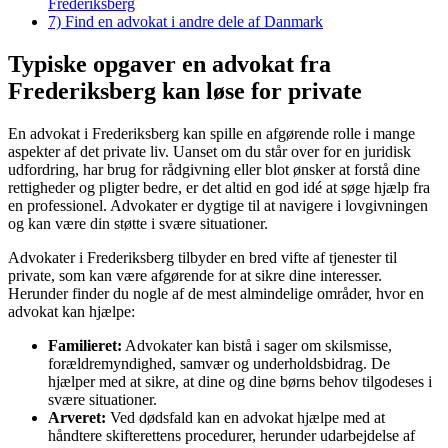
Frederiksberg
7)
Find en advokat i andre dele af Danmark
Typiske opgaver en advokat fra
Frederiksberg kan løse for private
En advokat i Frederiksberg kan spille en afgørende rolle i mange
aspekter af det private liv. Uanset om du står over for en juridisk
udfordring, har brug for rådgivning eller blot ønsker at forstå dine
rettigheder og pligter bedre, er det altid en god idé at søge hjælp fra
en professionel. Advokater er dygtige til at navigere i lovgivningen
og kan være din støtte i svære situationer.
Advokater i Frederiksberg tilbyder en bred vifte af tjenester til
private, som kan være afgørende for at sikre dine interesser.
Herunder finder du nogle af de mest almindelige områder, hvor en
advokat kan hjælpe:
Familieret:
Advokater kan bistå i sager om skilsmisse,
forældremyndighed, samvær og underholdsbidrag. De
hjælper med at sikre, at dine og dine børns behov tilgodeses i
svære situationer.
Arveret:
Ved dødsfald kan en advokat hjælpe med at
håndtere skifterettens procedurer, herunder udarbejdelse af