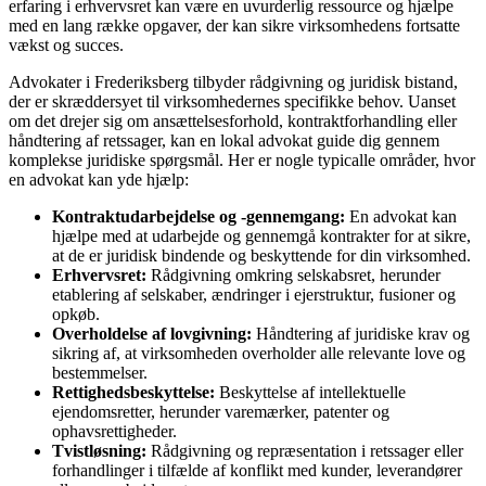
erfaring i erhvervsret kan være en uvurderlig ressource og hjælpe
med en lang række opgaver, der kan sikre virksomhedens fortsatte
vækst og succes.
Advokater i Frederiksberg tilbyder rådgivning og juridisk bistand,
der er skræddersyet til virksomhedernes specifikke behov. Uanset
om det drejer sig om ansættelsesforhold, kontraktforhandling eller
håndtering af retssager, kan en lokal advokat guide dig gennem
komplekse juridiske spørgsmål. Her er nogle typicalle områder, hvor
en advokat kan yde hjælp:
Kontraktudarbejdelse og -gennemgang:
En advokat kan
hjælpe med at udarbejde og gennemgå kontrakter for at sikre,
at de er juridisk bindende og beskyttende for din virksomhed.
Erhvervsret:
Rådgivning omkring selskabsret, herunder
etablering af selskaber, ændringer i ejerstruktur, fusioner og
opkøb.
Overholdelse af lovgivning:
Håndtering af juridiske krav og
sikring af, at virksomheden overholder alle relevante love og
bestemmelser.
Rettighedsbeskyttelse:
Beskyttelse af intellektuelle
ejendomsretter, herunder varemærker, patenter og
ophavsrettigheder.
Tvistløsning:
Rådgivning og repræsentation i retssager eller
forhandlinger i tilfælde af konflikt med kunder, leverandører