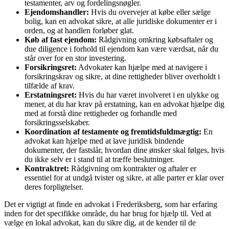
testamenter, arv og fordelingsnøgler.
Ejendomshandler:
Hvis du overvejer at købe eller sælge
bolig, kan en advokat sikre, at alle juridiske dokumenter er i
orden, og at handlen forløber glat.
Køb af fast ejendom:
Rådgivning omkring købsaftaler og
due diligence i forhold til ejendom kan være værdsat, når du
står over for en stor investering.
Forsikringsret:
Advokater kan hjælpe med at navigere i
forsikringskrav og sikre, at dine rettigheder bliver overholdt i
tilfælde af krav.
Erstatningsret:
Hvis du har været involveret i en ulykke og
mener, at du har krav på erstatning, kan en advokat hjælpe dig
med at forstå dine rettigheder og forhandle med
forsikringsselskaber.
Koordination af testamente og fremtidsfuldmægtig:
En
advokat kan hjælpe med at lave juridisk bindende
dokumenter, der fastslår, hvordan dine ønsker skal følges, hvis
du ikke selv er i stand til at træffe beslutninger.
Kontraktret:
Rådgivning om kontrakter og aftaler er
essentiel for at undgå tvister og sikre, at alle parter er klar over
deres forpligtelser.
Det er vigtigt at finde en advokat i Frederiksberg, som har erfaring
inden for det specifikke område, du har brug for hjælp til. Ved at
vælge en lokal advokat, kan du sikre dig, at de kender til de