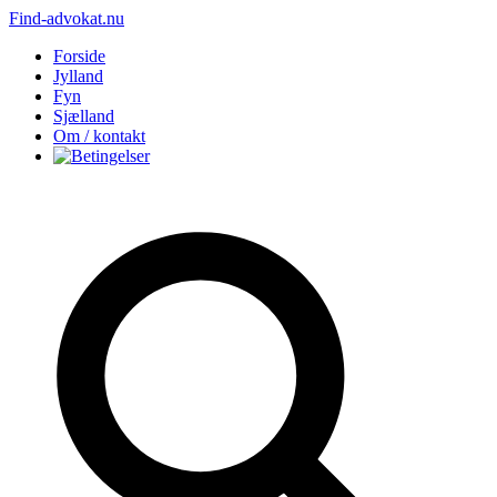
Find-advokat.nu
Forside
Jylland
Fyn
Sjælland
Om / kontakt