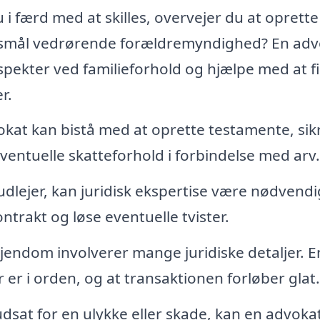
 i færd med at skilles, overvejer du at oprette
rgsmål vedrørende forældremyndighed? En adv
spekter ved familieforhold og hjælpe med at f
r.
kat kan bistå med at oprette testamente, sik
ventuelle skatteforhold i forbindelse med arv.
udlejer, kan juridisk ekspertise være nødvendi
kontrakt og løse eventuelle tvister.
ejendom involverer mange juridiske detaljer. E
 er i orden, og at transaktionen forløber glat.
dsat for en ulykke eller skade, kan en advoka