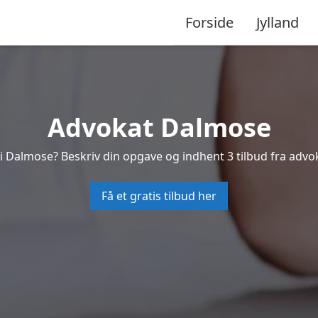
Forside
Jylland
Advokat Dalmose
 i Dalmose? Beskriv din opgave og indhent 3 tilbud fra advo
Få et gratis tilbud her