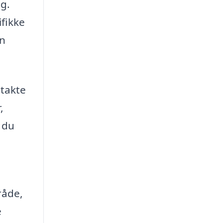
ng.
ifikke
en
ntakte
,
n du
å
råde,
e