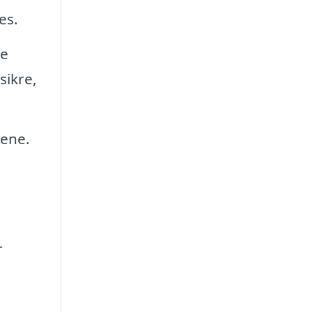
es.
ge
sikre,
rene.
r