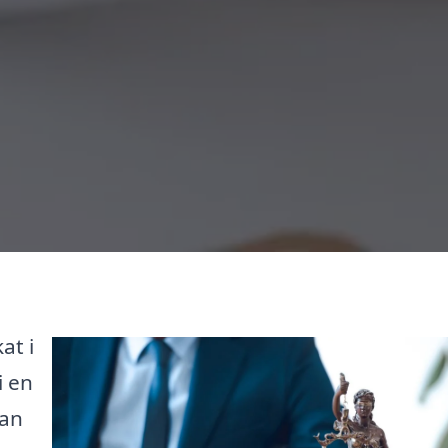
at i
i en
kan