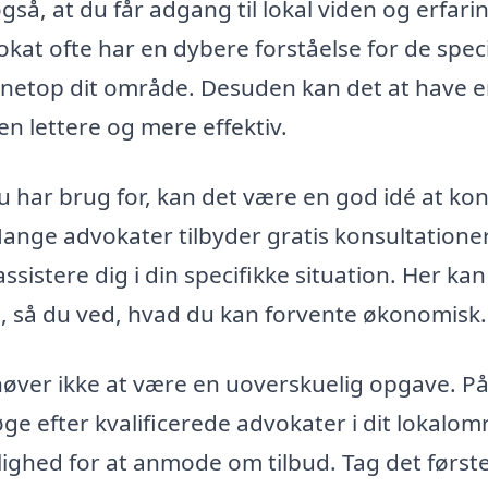
å, at du får adgang til lokal viden og erfari
okat ofte har en dybere forståelse for de spec
r i netop dit område. Desuden kan det at have 
 lettere og mere effektiv.
 du har brug for, kan det være en god idé at ko
ange advokater tilbyder gratis konsultationer
ssistere dig i din specifikke situation. Her ka
ud, så du ved, hvad du kan forvente økonomisk.
høver ikke at være en uoverskuelig opgave. P
ge efter kvalificerede advokater i dit lokalom
ghed for at anmode om tilbud. Tag det først