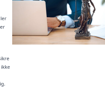
ler
ter
sikre
 ikke
ig.