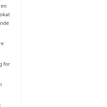
 en
okat
inde
re
g for
n
t