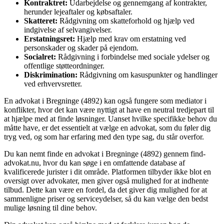
Kontraktret:
Udarbejdelse og gennemgang af kontrakter,
herunder lejeaftaler og købsaftaler.
Skatteret:
Rådgivning om skatteforhold og hjælp ved
indgivelse af selvangivelser.
Erstatningsret:
Hjælp med krav om erstatning ved
personskader og skader på ejendom.
Socialret:
Rådgivning i forbindelse med sociale ydelser og
offentlige støtteordninger.
Diskrimination:
Rådgivning om kasuspunkter og handlinger
ved erhvervsretter.
En advokat i Bregninge (4892) kan også fungere som mediator i
konflikter, hvor det kan være nyttigt at have en neutral tredjepart til
at hjælpe med at finde løsninger. Uanset hvilke specifikke behov du
måtte have, er det essentielt at vælge en advokat, som du føler dig
tryg ved, og som har erfaring med den type sag, du står overfor.
Du kan nemt finde en advokat i Bregninge (4892) gennem find-
advokat.nu, hvor du kan søge i en omfattende database af
kvalificerede jurister i dit område. Platformen tilbyder ikke blot en
oversigt over advokater, men giver også mulighed for at indhente
tilbud. Dette kan være en fordel, da det giver dig mulighed for at
sammenligne priser og serviceydelser, så du kan vælge den bedst
mulige løsning til dine behov.