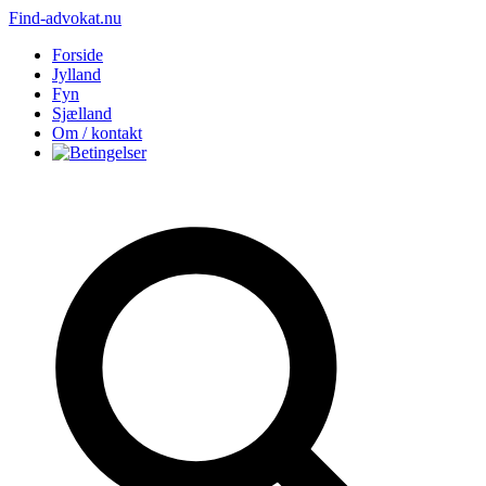
Find-advokat.nu
Forside
Jylland
Fyn
Sjælland
Om / kontakt