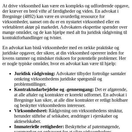
At drive virksomhed kan være en kompleks og udfordrende opgave,
der kræver en bred vifte af færdigheder og viden. En advokat i
Bregninge (4892) kan være en uvurderlig ressource for
virksomheder, uanset om du er en nystartet virksomhed eller en
veletableret aktør på markedet. Advokaters ekspertise spænder over
mange områder, og de kan hjælpe med alt fra juridisk rådgivning til
kontraktforhandlinger og tvister.
En advokat kan bistå virksomheder med en række praktiske og
juridiske opgaver, der sikrer, at din virksomhed opererer inden for
lovens rammer og mindsker risikoen for potentielle problemer. Her
er nogle typiske områder, hvor en advokat kan være til hjælp:
Juridisk rådgivning:
Advokater tilbyder fortrolige samtaler
omkring virksomhedens juridiske spørgsmål og
problemstillinger.
Kontraktudarbejdelse og -gennemgang:
Det er afgørende,
at alle aftaler og kontrakter er korrekt udformet. En advokat i
Bregninge kan sikre, at alle dine kontrakter er retligt holdbare
og beskytter virksomhedens interesser.
Virksomhedsret:
Rådgivning om virksomhedens struktur,
herunder stiftelse af selskaber, ændringer i ejerskaber og
aktieselskaber.
Immaterielle rettigheder:
Beskyttelse af patentsøgende,
varemærker og ophavsret for at sikre virksomhedens