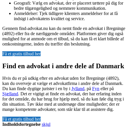
Geografi: Vælg en advokat, der er placeret tættere på dig for
bedre tilgængelighed og nemmere kommunikation.
Anmeldelser: Tjek tidligere klienters anmeldelser for at få
indsigt i advokatens kvalitet og service.
Gennem find-advokat.nu kan du nemt finde en advokat i Bregninge
(4892) eller fra de nærliggende områder. Platformen giver dig også
mulighed for at anmode om et tilbud, så du kan få et klart billede af
omkostningerne, inden du træffer din beslutning.
Få et gratis tilbud her
Find en advokat i andre dele af Danmark
Hvis du er på udkig efter en advokat uden for Bregninge (4892),
kan du overveje at vælge et advokatfirma i andre dele af Danmark.
Du kan finde dygtige jurister i en by i
Jylland
, på
Fyn
eller på
Sjælland
. Det er vigtigt at finde en advokat, der har erfaring inden
for det område, du har brug for hjælp med, så du kan føle dig tryg i
din situation. Tøv ikke med at undersøge dine muligheder; der er
mange kompetente advokater, som står klar til at assistere dig.
Få et gratis tilbud her
Indholdsfortegnelse
skjul