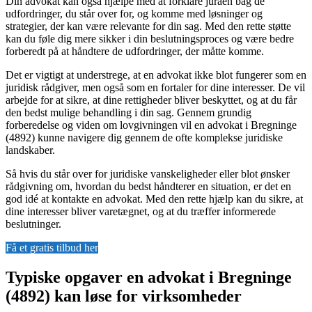
Din advokat kan også hjælpe med at forklare juraen bag de
udfordringer, du står over for, og komme med løsninger og
strategier, der kan være relevante for din sag. Med den rette støtte
kan du føle dig mere sikker i din beslutningsproces og være bedre
forberedt på at håndtere de udfordringer, der måtte komme.
Det er vigtigt at understrege, at en advokat ikke blot fungerer som en
juridisk rådgiver, men også som en fortaler for dine interesser. De vil
arbejde for at sikre, at dine rettigheder bliver beskyttet, og at du får
den bedst mulige behandling i din sag. Gennem grundig
forberedelse og viden om lovgivningen vil en advokat i Bregninge
(4892) kunne navigere dig gennem de ofte komplekse juridiske
landskaber.
Så hvis du står over for juridiske vanskeligheder eller blot ønsker
rådgivning om, hvordan du bedst håndterer en situation, er det en
god idé at kontakte en advokat. Med den rette hjælp kan du sikre, at
dine interesser bliver varetægnet, og at du træffer informerede
beslutninger.
Få et gratis tilbud her
Typiske opgaver en advokat i Bregninge
(4892) kan løse for virksomheder