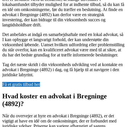
lokalsamfundet tilbyder mulighed for at indhente tilbud, så du kan få
en idé om omkostningerne, før du træffer en beslutning. At finde en
advokat i Bregninge (4892) kan derfor være en strategisk
investering, der kan bidrage til din virksomheds succes og
langtidsholdbare drift.
Det anbefales at indgå en samarbejdsaftale med en lokal advokat, så
I kan opbygge et langvarigt forhold, der kan understøtte din
virksomhed løbende. Uanset hvilken udfordring eller problemstilling
du står overfor, kan en kvalificeret advokat være med til at sikre, at
du har det bedste grundlag for at træffe informerede beslutninger.
Tag det næste skridt i din virksomheds udvikling ved at kontakte en
advokat i Bregninge (4892) i dag, og få hjælp til at navigere i den
juridiske labyrint.
Få et gratis tilbud her
Hvad koster en advokat i Bregninge
(4892)?
Når du overvejer at hyre en advokat i Bregninge (4892), er det
vigtigt at have en idé om de omkostninger, der er forbundet med
juridiske ydelser. Priserne kan variere afhængigt af sagens