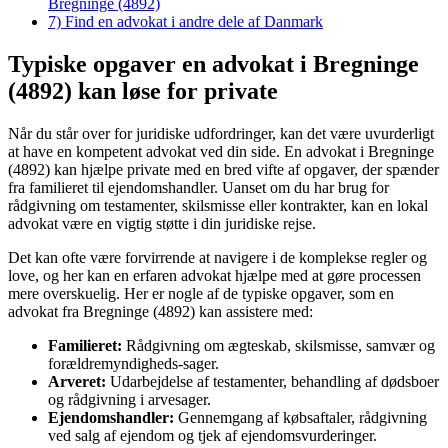
Bregninge (4892)
7)
Find en advokat i andre dele af Danmark
Typiske opgaver en advokat i Bregninge
(4892) kan løse for private
Når du står over for juridiske udfordringer, kan det være uvurderligt
at have en kompetent advokat ved din side. En advokat i Bregninge
(4892) kan hjælpe private med en bred vifte af opgaver, der spænder
fra familieret til ejendomshandler. Uanset om du har brug for
rådgivning om testamenter, skilsmisse eller kontrakter, kan en lokal
advokat være en vigtig støtte i din juridiske rejse.
Det kan ofte være forvirrende at navigere i de komplekse regler og
love, og her kan en erfaren advokat hjælpe med at gøre processen
mere overskuelig. Her er nogle af de typiske opgaver, som en
advokat fra Bregninge (4892) kan assistere med:
Familieret:
Rådgivning om ægteskab, skilsmisse, samvær og
forældremyndigheds-sager.
Arveret:
Udarbejdelse af testamenter, behandling af dødsboer
og rådgivning i arvesager.
Ejendomshandler:
Gennemgang af købsaftaler, rådgivning
ved salg af ejendom og tjek af ejendomsvurderinger.