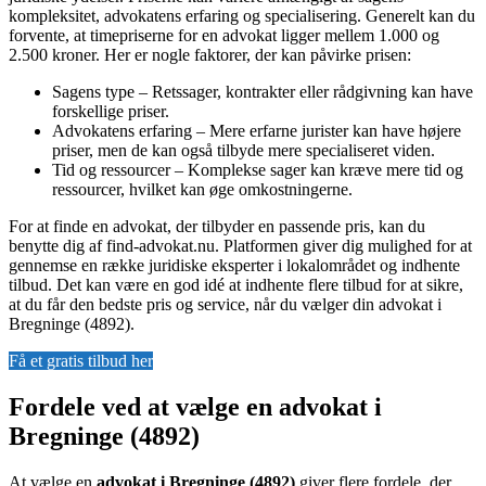
kompleksitet, advokatens erfaring og specialisering. Generelt kan du
forvente, at timepriserne for en advokat ligger mellem 1.000 og
2.500 kroner. Her er nogle faktorer, der kan påvirke prisen:
Sagens type – Retssager, kontrakter eller rådgivning kan have
forskellige priser.
Advokatens erfaring – Mere erfarne jurister kan have højere
priser, men de kan også tilbyde mere specialiseret viden.
Tid og ressourcer – Komplekse sager kan kræve mere tid og
ressourcer, hvilket kan øge omkostningerne.
For at finde en advokat, der tilbyder en passende pris, kan du
benytte dig af find-advokat.nu. Platformen giver dig mulighed for at
gennemse en række juridiske eksperter i lokalområdet og indhente
tilbud. Det kan være en god idé at indhente flere tilbud for at sikre,
at du får den bedste pris og service, når du vælger din advokat i
Bregninge (4892).
Få et gratis tilbud her
Fordele ved at vælge en advokat i
Bregninge (4892)
At vælge en
advokat i Bregninge (4892)
giver flere fordele, der