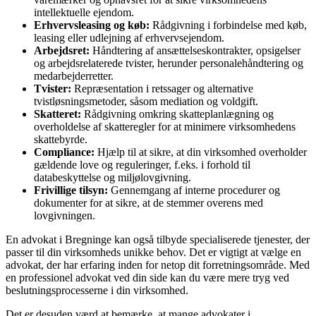
intellektuelle ejendom.
Erhvervsleasing og køb:
Rådgivning i forbindelse med køb,
leasing eller udlejning af erhvervsejendom.
Arbejdsret:
Håndtering af ansættelseskontrakter, opsigelser
og arbejdsrelaterede tvister, herunder personalehåndtering og
medarbejderretter.
Tvister:
Repræsentation i retssager og alternative
tvistløsningsmetoder, såsom mediation og voldgift.
Skatteret:
Rådgivning omkring skatteplanlægning og
overholdelse af skatteregler for at minimere virksomhedens
skattebyrde.
Compliance:
Hjælp til at sikre, at din virksomhed overholder
gældende love og reguleringer, f.eks. i forhold til
databeskyttelse og miljølovgivning.
Frivillige tilsyn:
Gennemgang af interne procedurer og
dokumenter for at sikre, at de stemmer overens med
lovgivningen.
En advokat i Bregninge kan også tilbyde specialiserede tjenester, der
passer til din virksomheds unikke behov. Det er vigtigt at vælge en
advokat, der har erfaring inden for netop dit forretningsområde. Med
en professionel advokat ved din side kan du være mere tryg ved
beslutningsprocesserne i din virksomhed.
Det er desuden værd at bemærke, at mange advokater i