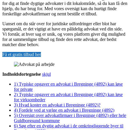
for dig at finde dygtige advokater i dit lokalområde, så du kan få den
hjælp, du har brug for. Med vores oversigt kan du hurtigt finde
forskellige advokatfirmaer og nemt bestille et tilbud.
Uanset om du står over for juridiske udfordringer eller blot har
spørgsmål, er det vigtigt at have en pålidelig advokat ved din side.
Vi forstår, at hver sag er unik, og vores platform giver dig mulighed
for at sammenligne tilbud og finde den rette advokat, der bedst
matcher dine behov.
Få et gratis tilbud her
Indholdsfortegnelse
skjul
1)
Typiske opgaver en advokat i Bregninge (4892) kan løse
for private
2)
Typiske opgaver en advokat i Bregninge (4892) kan løse
for virksomheder
3)
Hvad koster en advokat i Bregninge (4892)?
4)
Fordele ved at vælge en advokat i Bregninge (4892)
5)
Oversigt over advokatfirmaer i Bregninge (4892) eller hele
Guldborgsund kommune
6)
Søg efter en dygtig advokat i de omkringliggende byer til