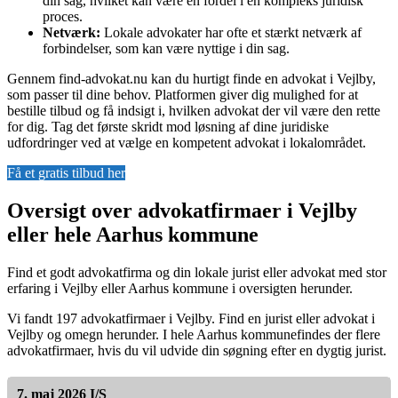
din sag, hvilket kan være en fordel i en kompleks juridisk
proces.
Netværk:
Lokale advokater har ofte et stærkt netværk af
forbindelser, som kan være nyttige i din sag.
Gennem find-advokat.nu kan du hurtigt finde en advokat i Vejlby,
som passer til dine behov. Platformen giver dig mulighed for at
bestille tilbud og få indsigt i, hvilken advokat der vil være den rette
for dig. Tag det første skridt mod løsning af dine juridiske
udfordringer ved at vælge en kompetent advokat i lokalområdet.
Få et gratis tilbud her
Oversigt over advokatfirmaer i Vejlby
eller hele Aarhus kommune
Find et godt advokatfirma og din lokale jurist eller advokat med stor
erfaring i Vejlby eller Aarhus kommune i oversigten herunder.
Vi fandt 197 advokatfirmaer i Vejlby. Find en jurist eller advokat i
Vejlby og omegn herunder. I hele Aarhus kommunefindes der flere
advokatfirmaer, hvis du vil udvide din søgning efter en dygtig jurist.
7. maj 2026 I/S