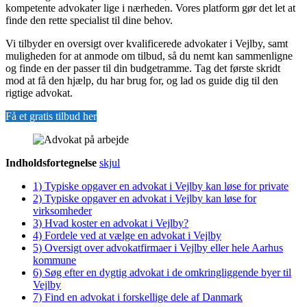
kompetente advokater lige i nærheden. Vores platform gør det let at
finde den rette specialist til dine behov.
Vi tilbyder en oversigt over kvalificerede advokater i Vejlby, samt
muligheden for at anmode om tilbud, så du nemt kan sammenligne
og finde en der passer til din budgetramme. Tag det første skridt
mod at få den hjælp, du har brug for, og lad os guide dig til den
rigtige advokat.
Få et gratis tilbud her
Indholdsfortegnelse
skjul
1)
Typiske opgaver en advokat i Vejlby kan løse for private
2)
Typiske opgaver en advokat i Vejlby kan løse for
virksomheder
3)
Hvad koster en advokat i Vejlby?
4)
Fordele ved at vælge en advokat i Vejlby
5)
Oversigt over advokatfirmaer i Vejlby eller hele Aarhus
kommune
6)
Søg efter en dygtig advokat i de omkringliggende byer til
Vejlby
7)
Find en advokat i forskellige dele af Danmark