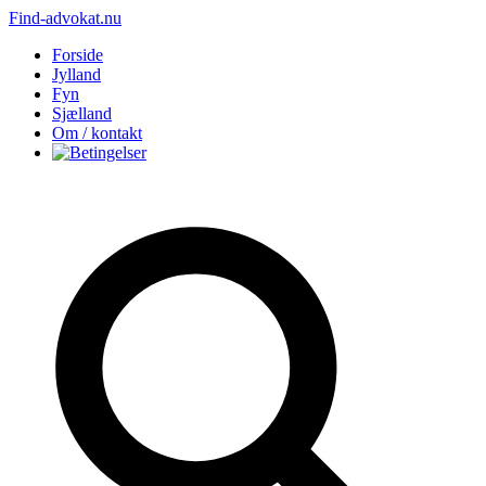
Find-advokat.nu
Forside
Jylland
Fyn
Sjælland
Om / kontakt