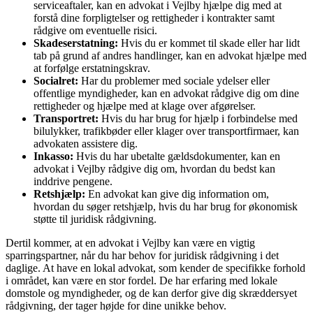
serviceaftaler, kan en advokat i Vejlby hjælpe dig med at
forstå dine forpligtelser og rettigheder i kontrakter samt
rådgive om eventuelle risici.
Skadeserstatning:
Hvis du er kommet til skade eller har lidt
tab på grund af andres handlinger, kan en advokat hjælpe med
at forfølge erstatningskrav.
Socialret:
Har du problemer med sociale ydelser eller
offentlige myndigheder, kan en advokat rådgive dig om dine
rettigheder og hjælpe med at klage over afgørelser.
Transportret:
Hvis du har brug for hjælp i forbindelse med
bilulykker, trafikbøder eller klager over transportfirmaer, kan
advokaten assistere dig.
Inkasso:
Hvis du har ubetalte gældsdokumenter, kan en
advokat i Vejlby rådgive dig om, hvordan du bedst kan
inddrive pengene.
Retshjælp:
En advokat kan give dig information om,
hvordan du søger retshjælp, hvis du har brug for økonomisk
støtte til juridisk rådgivning.
Dertil kommer, at en advokat i Vejlby kan være en vigtig
sparringspartner, når du har behov for juridisk rådgivning i det
daglige. At have en lokal advokat, som kender de specifikke forhold
i området, kan være en stor fordel. De har erfaring med lokale
domstole og myndigheder, og de kan derfor give dig skræddersyet
rådgivning, der tager højde for dine unikke behov.