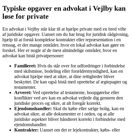
Typiske opgaver en advokat i Vejlby kan
løse for private
En advokat i Vejlby står klar til at hjælpe private med en bred vifte
af juridiske opgaver. Uanset om du har brug for juridisk rådgivning,
hjælp til at forstå komplekse kontrakter eller repræsentation i en
retssag, er der mange områder, hvor en lokal advokat kan gøre en
forskel. Her er nogle af de mest almindelige områder, hvor en
advokat kan bistå privatpersoner:
Familieret:
Hvis du står over for udfordringer i forbindelse
med skilsmisse, bodeling eller forældremyndighed, kan en
advokat hjælpe med at sikre, at dine rettigheder bliver
beskyttet. De kan også bistå med oprettelse af ægtepagter og
testamenter.
Arveret:
Ved oprettelse af testamente, boopgørelse eller
konflikter ved arv kan en advokat vejlede dig gennem den
juridiske proces og sikre, at alt foregår korrekt.
Ejendomshandler:
Skal du købe eller sælge bolig, kan en
advokat sikre, at alle dokumenter er i orden, og at alle
juridiske aspekter bliver håndteret korrekt i forbindelse med
ejendomshandler.
Kontrakter:
Uanset om det er lejekontrakter, købs- eller