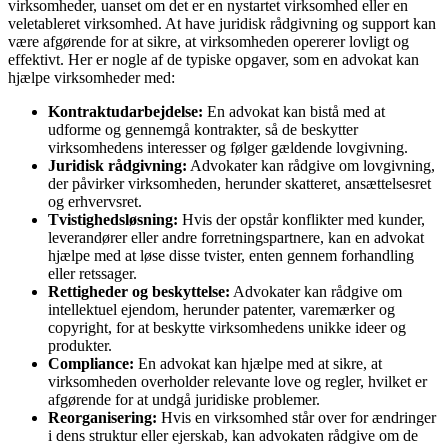
virksomheder, uanset om det er en nystartet virksomhed eller en
veletableret virksomhed. At have juridisk rådgivning og support kan
være afgørende for at sikre, at virksomheden opererer lovligt og
effektivt. Her er nogle af de typiske opgaver, som en advokat kan
hjælpe virksomheder med:
Kontraktudarbejdelse:
En advokat kan bistå med at
udforme og gennemgå kontrakter, så de beskytter
virksomhedens interesser og følger gældende lovgivning.
Juridisk rådgivning:
Advokater kan rådgive om lovgivning,
der påvirker virksomheden, herunder skatteret, ansættelsesret
og erhvervsret.
Tvistighedsløsning:
Hvis der opstår konflikter med kunder,
leverandører eller andre forretningspartnere, kan en advokat
hjælpe med at løse disse tvister, enten gennem forhandling
eller retssager.
Rettigheder og beskyttelse:
Advokater kan rådgive om
intellektuel ejendom, herunder patenter, varemærker og
copyright, for at beskytte virksomhedens unikke ideer og
produkter.
Compliance:
En advokat kan hjælpe med at sikre, at
virksomheden overholder relevante love og regler, hvilket er
afgørende for at undgå juridiske problemer.
Reorganisering:
Hvis en virksomhed står over for ændringer
i dens struktur eller ejerskab, kan advokaten rådgive om de