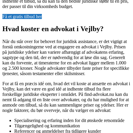
indhente et tilbud, så du kan få den bedste juridiske støtte til en pris,
der passer til din virksomheds budget.
Få et gratis tilbud her
Hvad koster en advokat i Vejlby?
Når du står over for behovet for juridisk assistance, er det vigtigt at
forstå omkostningerne ved at engagere en advokat i Vejlby. Prisen
på juridiske ydelser kan variere afhængigt af advokatens erfaring,
sagstype og den tid, der er nødvendig for at løse din sag. Generelt
kan du forvente, at timeraterne for en advokat ligger mellem 1.000
og 2.500 kroner. Nogle advokater tilbyder faste priser for specifikke
tjenester, såsom testamenter eller skilsmisser.
For at få en præcis idé om, hvad det vil koste at ansætte en advokat i
Vejlby, kan det være en god idé at indhente tilbud fra flere
forskellige juridiske eksperter i området. På find-advokat.nu kan du
nemt få adgang til en liste over advokater, og du har mulighed for at
anmode om tilbud, så du kan sammenligne priser og ydelser. Her er
nogle faktorer, du bør overveje, når du vælger en advokat:
Specialisering og erfaring inden for dit ønskede retsområde
Tilgængelighed og kommunikation
Referencer og anmeldelser fra tidligere kunder