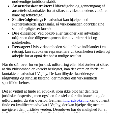
nødvendige juridiske skridt.
Ansættelseskontrakter:
Udfærdigelse og gennemgang af
ansættelseskontrakter for at sikre, at virksomhedens vilkår er
klare og retfærdige.
Skatterådgivning:
En advokat kan hjælpe med
skatterelaterede spørgsmål, så virksomheden opfylder sine
skatteforpligtelser korrekt.
Due diligence:
Ved opkøb eller fusioner kan advokater
udføre en due diligence-proces for at vurdere risici og
muligheder.
Retssager:
Hvis virksomheden skulle blive indblandet i en
retssag, kan advokaten repræsentere virksomheden i retten og
arbejde for at opnå det bedst mulige resultat.
Når du står over for en juridisk udfordring eller blot ønsker at sikre,
at din virksomhed er korrekt beskyttet, kan det være en fordel at
kontakte en advokat i Vejlby. De kan tilbyde skræddersyet
rådgivning og juridisk bistand, der matcher din virksomheds
specifikke behov.
Det er vigtigt at finde en advokat, som ikke blot har den rette
juridiske ekspertise, men også en forståelse for din branche og de
udfordringer, du står overfor. Gennem
find-advokat.nu
kan du nemt
finde en kvalificeret advokat i Vejlby, der kan hjælpe dig med at
navigere i den juridiske verden. Derudover har du mulighed for at