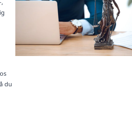
-,
ig
 os
så du