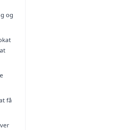
ng og
okat
at
ne
at få
over