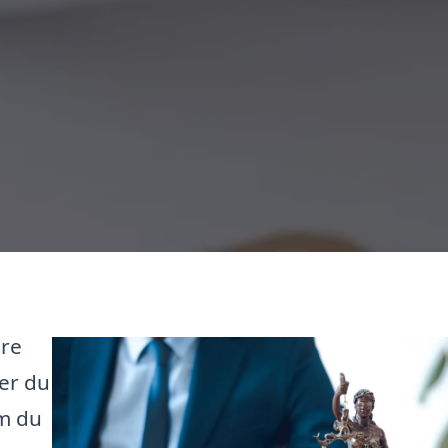
ære
er du
om du