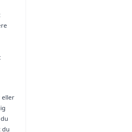
t
ere
t
 eller
ig
 du
t du