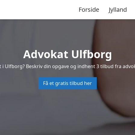
Forside
Jylland
Advokat Ulfborg
 i Ulfborg? Beskriv din opgave og indhent 3 tilbud fra advo
Få et gratis tilbud her