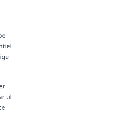
lpe
ntiel
lige
er
r til
te