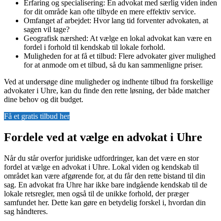
Erfaring og specialisering: En advokat med særlig viden inden
for dit område kan ofte tilbyde en mere effektiv service.
Omfanget af arbejdet: Hvor lang tid forventer advokaten, at
sagen vil tage?
Geografisk nærshed: At vælge en lokal advokat kan være en
fordel i forhold til kendskab til lokale forhold.
Muligheden for at få et tilbud: Flere advokater giver mulighed
for at anmode om et tilbud, så du kan sammenligne priser.
Ved at undersøge dine muligheder og indhente tilbud fra forskellige
advokater i Uhre, kan du finde den rette løsning, der både matcher
dine behov og dit budget.
Få et gratis tilbud her
Fordele ved at vælge en advokat i Uhre
Når du står overfor juridiske udfordringer, kan det være en stor
fordel at vælge en advokat i Uhre. Lokal viden og kendskab til
området kan være afgørende for, at du får den rette bistand til din
sag. En advokat fra Uhre har ikke bare indgående kendskab til de
lokale retsregler, men også til de unikke forhold, der præger
samfundet her. Dette kan gøre en betydelig forskel i, hvordan din
sag håndteres.