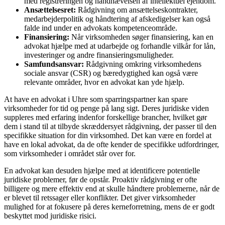
med registreringen og håndhævelsen af intellektuel ejendom.
Ansættelsesret:
Rådgivning om ansættelseskontrakter,
medarbejderpolitik og håndtering af afskedigelser kan også
falde ind under en advokats kompetenceområde.
Finansiering:
Når virksomheden søger finansiering, kan en
advokat hjælpe med at udarbejde og forhandle vilkår for lån,
investeringer og andre finansieringsmuligheder.
Samfundsansvar:
Rådgivning omkring virksomhedens
sociale ansvar (CSR) og bæredygtighed kan også være
relevante områder, hvor en advokat kan yde hjælp.
At have en advokat i Uhre som sparringspartner kan spare
virksomheder for tid og penge på lang sigt. Deres juridiske viden
suppleres med erfaring indenfor forskellige brancher, hvilket gør
dem i stand til at tilbyde skræddersyet rådgivning, der passer til den
specifikke situation for din virksomhed. Det kan være en fordel at
have en lokal advokat, da de ofte kender de specifikke udfordringer,
som virksomheder i området står over for.
En advokat kan desuden hjælpe med at identificere potentielle
juridiske problemer, før de opstår. Proaktiv rådgivning er ofte
billigere og mere effektiv end at skulle håndtere problemerne, når de
er blevet til retssager eller konflikter. Det giver virksomheder
mulighed for at fokusere på deres kerneforretning, mens de er godt
beskyttet mod juridiske risici.