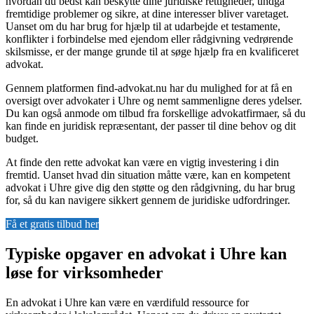
hvordan du bedst kan beskytte dine juridiske rettigheder, undgå
fremtidige problemer og sikre, at dine interesser bliver varetaget.
Uanset om du har brug for hjælp til at udarbejde et testamente,
konflikter i forbindelse med ejendom eller rådgivning vedrørende
skilsmisse, er der mange grunde til at søge hjælp fra en kvalificeret
advokat.
Gennem platformen find-advokat.nu har du mulighed for at få en
oversigt over advokater i Uhre og nemt sammenligne deres ydelser.
Du kan også anmode om tilbud fra forskellige advokatfirmaer, så du
kan finde en juridisk repræsentant, der passer til dine behov og dit
budget.
At finde den rette advokat kan være en vigtig investering i din
fremtid. Uanset hvad din situation måtte være, kan en kompetent
advokat i Uhre give dig den støtte og den rådgivning, du har brug
for, så du kan navigere sikkert gennem de juridiske udfordringer.
Få et gratis tilbud her
Typiske opgaver en advokat i Uhre kan
løse for virksomheder
En advokat i Uhre kan være en værdifuld ressource for