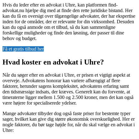
Hvis du leder efter en advokat i Uhre, kan platformen find-
advokat.nu hjælpe dig med at finde den rette juridiske bistand. Her
kan du få en oversigt over tilgængelige advokater, der har ekspertise
inden for de områder, der er relevante for din virksomhed. Desuden
kan du også anmode om et tilbud, så du kan sammenligne
forskellige muligheder og finde den løsning, der passer til dine
behov og budget.
Få et gratis tilbud her
Hvad koster en advokat i Uhre?
Når du søger efter en advokat i Uhre, er prisen et vigtigt aspekt at
overveje. Advokatens honorar kan variere afhængigt af flere
faktorer, herunder sagens kompleksitet, advokatens erfaring samt
den tidsmæssige indsats, der kræves. Generelt kan du forvente, at
timeraterne ligger mellem 1.500 og 2.500 kroner, men det kan også
være højere for specialiserede ydelser.
Mange advokater tilbyder dog også faste priser for bestemte typer
sager, hvilket kan give dig større økonomisk overskuelighed. Her er
nogle faktorer, du bør tage højde for, når du skal vælge en advokat i
Uhre: