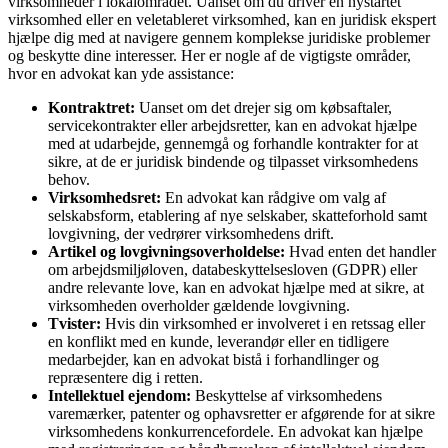
virksomheder i lokalområdet. Uanset om du driver en nystartet
virksomhed eller en veletableret virksomhed, kan en juridisk ekspert
hjælpe dig med at navigere gennem komplekse juridiske problemer
og beskytte dine interesser. Her er nogle af de vigtigste områder,
hvor en advokat kan yde assistance:
Kontraktret:
Uanset om det drejer sig om købsaftaler,
servicekontrakter eller arbejdsretter, kan en advokat hjælpe
med at udarbejde, gennemgå og forhandle kontrakter for at
sikre, at de er juridisk bindende og tilpasset virksomhedens
behov.
Virksomhedsret:
En advokat kan rådgive om valg af
selskabsform, etablering af nye selskaber, skatteforhold samt
lovgivning, der vedrører virksomhedens drift.
Artikel og lovgivningsoverholdelse:
Hvad enten det handler
om arbejdsmiljøloven, databeskyttelsesloven (GDPR) eller
andre relevante love, kan en advokat hjælpe med at sikre, at
virksomheden overholder gældende lovgivning.
Tvister:
Hvis din virksomhed er involveret i en retssag eller
en konflikt med en kunde, leverandør eller en tidligere
medarbejder, kan en advokat bistå i forhandlinger og
repræsentere dig i retten.
Intellektuel ejendom:
Beskyttelse af virksomhedens
varemærker, patenter og ophavsretter er afgørende for at sikre
virksomhedens konkurrencefordele. En advokat kan hjælpe