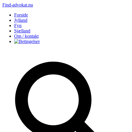
Find-advokat.nu
Forside
Jylland
Fyn
Sjælland
Om / kontakt