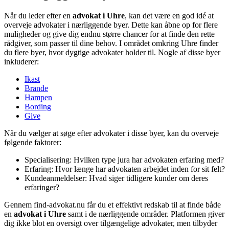
Når du leder efter en
advokat i Uhre
, kan det være en god idé at
overveje advokater i nærliggende byer. Dette kan åbne op for flere
muligheder og give dig endnu større chancer for at finde den rette
rådgiver, som passer til dine behov. I området omkring Uhre finder
du flere byer, hvor dygtige advokater holder til. Nogle af disse byer
inkluderer:
Ikast
Brande
Hampen
Bording
Give
Når du vælger at søge efter advokater i disse byer, kan du overveje
følgende faktorer:
Specialisering: Hvilken type jura har advokaten erfaring med?
Erfaring: Hvor længe har advokaten arbejdet inden for sit felt?
Kundeanmeldelser: Hvad siger tidligere kunder om deres
erfaringer?
Gennem find-advokat.nu får du et effektivt redskab til at finde både
en
advokat i Uhre
samt i de nærliggende områder. Platformen giver
dig ikke blot en oversigt over tilgængelige advokater, men tilbyder