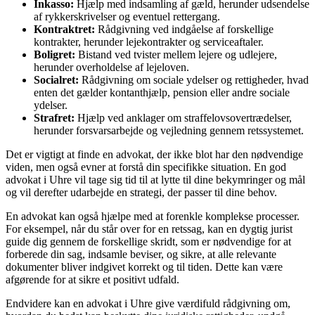
Inkasso:
Hjælp med indsamling af gæld, herunder udsendelse
af rykkerskrivelser og eventuel rettergang.
Kontraktret:
Rådgivning ved indgåelse af forskellige
kontrakter, herunder lejekontrakter og serviceaftaler.
Boligret:
Bistand ved tvister mellem lejere og udlejere,
herunder overholdelse af lejeloven.
Socialret:
Rådgivning om sociale ydelser og rettigheder, hvad
enten det gælder kontanthjælp, pension eller andre sociale
ydelser.
Strafret:
Hjælp ved anklager om straffelovsovertrædelser,
herunder forsvarsarbejde og vejledning gennem retssystemet.
Det er vigtigt at finde en advokat, der ikke blot har den nødvendige
viden, men også evner at forstå din specifikke situation. En god
advokat i Uhre vil tage sig tid til at lytte til dine bekymringer og mål
og vil derefter udarbejde en strategi, der passer til dine behov.
En advokat kan også hjælpe med at forenkle komplekse processer.
For eksempel, når du står over for en retssag, kan en dygtig jurist
guide dig gennem de forskellige skridt, som er nødvendige for at
forberede din sag, indsamle beviser, og sikre, at alle relevante
dokumenter bliver indgivet korrekt og til tiden. Dette kan være
afgørende for at sikre et positivt udfald.
Endvidere kan en advokat i Uhre give værdifuld rådgivning om,