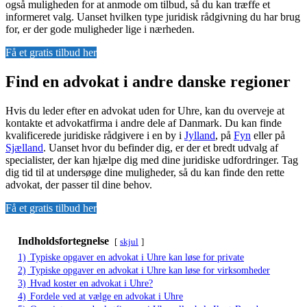
også muligheden for at anmode om tilbud, så du kan træffe et
informeret valg. Uanset hvilken type juridisk rådgivning du har brug
for, er der gode muligheder lige i nærheden.
Få et gratis tilbud her
Find en advokat i andre danske regioner
Hvis du leder efter en advokat uden for Uhre, kan du overveje at
kontakte et advokatfirma i andre dele af Danmark. Du kan finde
kvalificerede juridiske rådgivere i en by i
Jylland
, på
Fyn
eller på
Sjælland
. Uanset hvor du befinder dig, er der et bredt udvalg af
specialister, der kan hjælpe dig med dine juridiske udfordringer. Tag
dig tid til at undersøge dine muligheder, så du kan finde den rette
advokat, der passer til dine behov.
Få et gratis tilbud her
Indholdsfortegnelse
skjul
1)
Typiske opgaver en advokat i Uhre kan løse for private
2)
Typiske opgaver en advokat i Uhre kan løse for virksomheder
3)
Hvad koster en advokat i Uhre?
4)
Fordele ved at vælge en advokat i Uhre