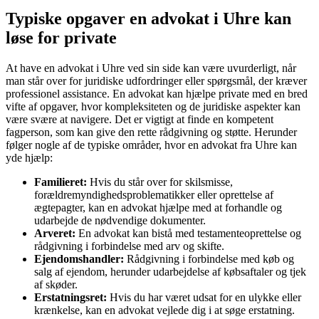
Typiske opgaver en advokat i Uhre kan
løse for private
At have en advokat i Uhre ved sin side kan være uvurderligt, når
man står over for juridiske udfordringer eller spørgsmål, der kræver
professionel assistance. En advokat kan hjælpe private med en bred
vifte af opgaver, hvor kompleksiteten og de juridiske aspekter kan
være svære at navigere. Det er vigtigt at finde en kompetent
fagperson, som kan give den rette rådgivning og støtte. Herunder
følger nogle af de typiske områder, hvor en advokat fra Uhre kan
yde hjælp:
Familieret:
Hvis du står over for skilsmisse,
forældremyndighedsproblematikker eller oprettelse af
ægtepagter, kan en advokat hjælpe med at forhandle og
udarbejde de nødvendige dokumenter.
Arveret:
En advokat kan bistå med testamenteoprettelse og
rådgivning i forbindelse med arv og skifte.
Ejendomshandler:
Rådgivning i forbindelse med køb og
salg af ejendom, herunder udarbejdelse af købsaftaler og tjek
af skøder.
Erstatningsret:
Hvis du har været udsat for en ulykke eller
krænkelse, kan en advokat vejlede dig i at søge erstatning.