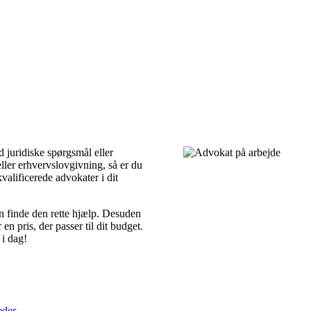
d juridiske spørgsmål eller
eller erhvervslovgivning, så er du
kvalificerede advokater i dit
kan finde den rette hjælp. Desuden
n pris, der passer til dit budget.
 i dag!
eder