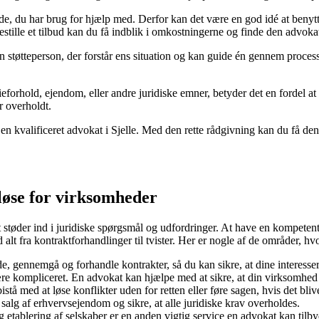
råde, du har brug for hjælp med. Derfor kan det være en god idé at beny
t bestille et tilbud kan du få indblik i omkostningerne og finde den advok
n støtteperson, der forstår ens situation og kan guide én gennem process
ieforhold, ejendom, eller andre juridiske emner, betyder det en fordel 
er overholdt.
e en kvalificeret advokat i Sjelle. Med den rette rådgivning kan du få de
 løse for virksomheder
t støder ind i juridiske spørgsmål og udfordringer. At have en kompeten
alt fra kontraktforhandlinger til tvister. Her er nogle af de områder, 
, gennemgå og forhandle kontrakter, så du kan sikre, at dine interesser 
e kompliceret. En advokat kan hjælpe med at sikre, at din virksomhed 
tå med at løse konflikter uden for retten eller føre sagen, hvis det bli
alg af erhvervsejendom og sikre, at alle juridiske krav overholdes.
tablering af selskaber er en anden vigtig service en advokat kan tilby