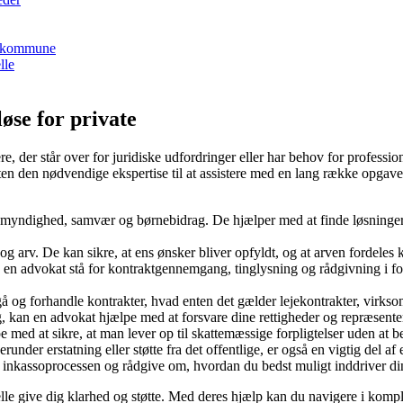
rg kommune
lle
øse for private
e, der står over for juridiske udfordringer eller har behov for professi
n den nødvendige ekspertise til at assistere med en lang række opgaver
emyndighed, samvær og børnebidrag. De hjælper med at finde løsninger, de
 arv. De kan sikre, at ens ønsker bliver opfyldt, og at arven fordeles 
 en advokat stå for kontraktgennemgang, tinglysning og rådgivning i for
g forhandle kontrakter, hvad enten det gælder lejekontrakter, virksomhe
g, kan en advokat hjælpe med at forsvare dine rettigheder og repræsentere
med at sikre, at man lever op til skattemæssige forpligtelser uden at 
under erstatning eller støtte fra det offentlige, er også en vigtig del af
af inkassoprocessen og rådgive om, hvordan du bedst muligt inddriver di
le give dig klarhed og støtte. Med deres hjælp kan du navigere i komplek