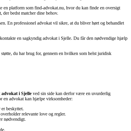
tte en platform som find-advokat.nu, hvor du kan finde en oversigt
at, der bedst matcher dine behov.
en. En professionel advokat vil sikre, at du bliver hørt og behandlet
at kontakte en sagkyndig advokat i Sjelle. Du får den nødvendige hjælp
n støtte, du har brug for, gennem en hvilken som helst juridisk
t
advokat i Sjelle
ved sin side kan derfor være en uvurderlig
hvor en advokat kan hjælpe virksomheder:
er beskyttet.
overholder relevante love og regler.
ver nødvendigt.
de.