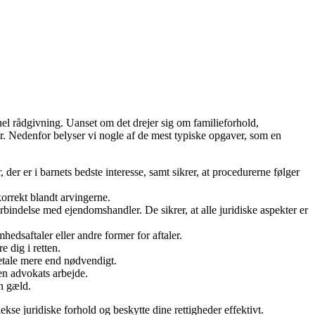
onel rådgivning. Uanset om det drejer sig om familieforhold,
. Nedenfor belyser vi nogle af de mest typiske opgaver, som en
r er i barnets bedste interesse, samt sikrer, at procedurerne følger
korrekt blandt arvingerne.
bindelse med ejendomshandler. De sikrer, at alle juridiske aspekter er
dsaftaler eller andre former for aftaler.
 dig i retten.
betale mere end nødvendigt.
 en advokats arbejde.
n gæld.
se juridiske forhold og beskytte dine rettigheder effektivt.