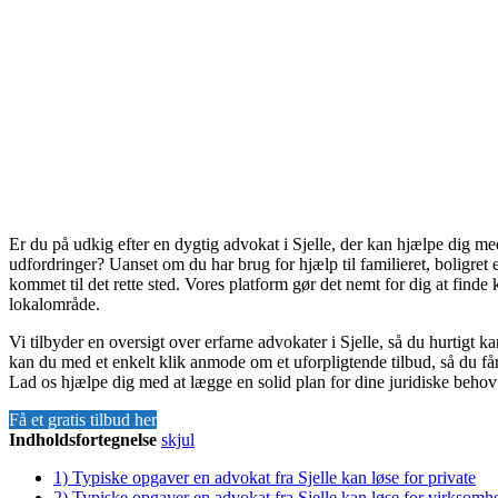
Er du på udkig efter en dygtig advokat i Sjelle, der kan hjælpe dig me
udfordringer? Uanset om du har brug for hjælp til familieret, boligret 
kommet til det rette sted. Vores platform gør det nemt for dig at finde 
lokalområde.
Vi tilbyder en oversigt over erfarne advokater i Sjelle, så du hurtigt 
kan du med et enkelt klik anmode om et uforpligtende tilbud, så du får e
Lad os hjælpe dig med at lægge en solid plan for dine juridiske behov
Få et gratis tilbud her
Indholdsfortegnelse
skjul
1)
Typiske opgaver en advokat fra Sjelle kan løse for private
2)
Typiske opgaver en advokat fra Sjelle kan løse for virksomh