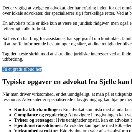
Det er vigtigt at vælge en advokat, der har erfaring inden for det om
over lokale advokater, der specialiserer sig i forskellige retter. Ved a
En advokats rolle er ikke kun at være en juridisk rådgiver, men også e
retfærdigt i alle forhold.
Så hvis du har brug for assistance, har spørgsmål om kontrakter, famil
til at træffe informerede beslutninger og sikre, at dine rettigheder bliv
Tag det næste skridt mod at sikre dine juridiske interesser ved at find
udfordring.
Få et gratis tilbud her
Typiske opgaver en advokat fra Sjelle kan
Når man driver virksomhed, er det uundgåeligt, at man på et tidspunk
ressource. Advokater er specialiserede i lovgivning og kan hjælpe med 
Kontraktforhandlinger:
En advokat kan bistå med at udarbejde
Compliance og regulering:
At navigere i lovgivningen kan vær
Tvister og retssager:
Hvis uenigheder opstår, kan en advokat bis
Ejendomstransaktioner:
Advokater kan hjælpe med køb eller s
Virksomhedsstruktur:
Rådgivning om valg af selskabsform og e