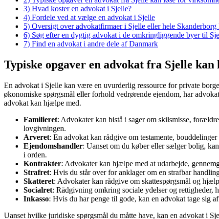
3)
Hvad koster en advokat i Sjelle?
4)
Fordele ved at vælge en advokat i Sjelle
5)
Oversigt over advokatfirmaer i Sjelle eller hele Skanderbo
6)
Søg efter en dygtig advokat i de omkringliggende byer til Sje
7)
Find en advokat i andre dele af Danmark
Typiske opgaver en advokat fra Sjelle kan l
En advokat i Sjelle kan være en uvurderlig ressource for private borger
økonomiske spørgsmål eller forhold vedrørende ejendom, har advokate
advokat kan hjælpe med.
Familieret
: Advokater kan bistå i sager om skilsmisse, forældr
lovgivningen.
Arveret
: En advokat kan rådgive om testamente, bouddelinger og
Ejendomshandler
: Uanset om du køber eller sælger bolig, kan
i orden.
Kontrakter
: Advokater kan hjælpe med at udarbejde, gennemgå o
Strafret
: Hvis du står over for anklager om en strafbar handlin
Skatteret
: Advokater kan rådgive om skattespørgsmål og hjælpe 
Socialret
: Rådgivning omkring sociale ydelser og rettigheder, her
Inkasso
: Hvis du har penge til gode, kan en advokat tage sig 
Uanset hvilke juridiske spørgsmål du måtte have, kan en advokat i Sjel