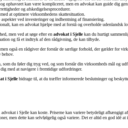
r og ophavsret kan være kompliceret, men en advokat kan guide dig ge
rettigheder og afskedigelsesprocedurer.
med at optimere virksomhedens skattesituation.
 aspekter ved investeringer og indhentning af finansiering.
ionalt, kan en advokat hjælpe med at forstå og overholde udenlandsk l
mhed, men ved at søge efter en
advokat i Sjelle
kan du hurtigt sammenlig
uation og få et indtryk af den rådgivning, de kan tilbyde.
 men også en rådgiver der forstår de særlige forhold, der gælder for vi
e behov.
n, som du føler dig tryg ved, og som forstår din virksomheds mål og ud
 dig med at navigere i fremtidige udfordringer.
t i Sjelle
bidrage til, at du træffer informerede beslutninger og beskytt
en advokat i Sjelle kan koste. Priserne kan variere betydeligt afhængigt 
r, men dette kan selvfølgelig også variere. Det er altid en god idé at in