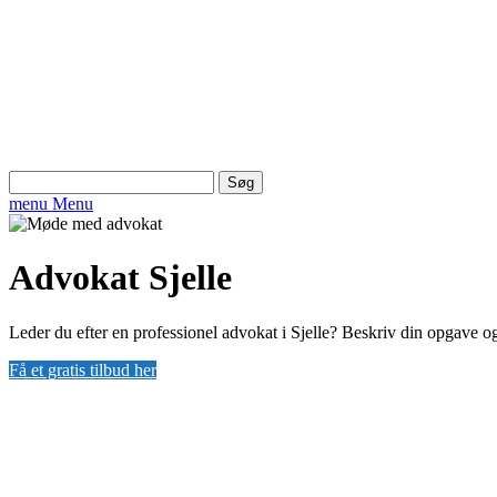
Søg
efter:
menu
Menu
Advokat Sjelle
Leder du efter en professionel advokat i Sjelle? Beskriv din opgave og
Få et gratis tilbud her