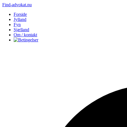
Find-advokat.nu
Forside
Jylland
Fyn
Sjælland
Om / kontakt