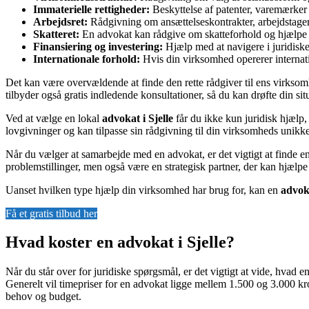
Immaterielle rettigheder:
Beskyttelse af patenter, varemærke
Arbejdsret:
Rådgivning om ansættelseskontrakter, arbejdstager
Skatteret:
En advokat kan rådgive om skatteforhold og hjælpe 
Finansiering og investering:
Hjælp med at navigere i juridiske
Internationale forhold:
Hvis din virksomhed opererer internat
Det kan være overvældende at finde den rette rådgiver til ens virkso
tilbyder også gratis indledende konsultationer, så du kan drøfte din sit
Ved at vælge en lokal
advokat i Sjelle
får du ikke kun juridisk hjælp,
lovgivninger og kan tilpasse sin rådgivning til din virksomheds unikk
Når du vælger at samarbejde med en advokat, er det vigtigt at finde e
problemstillinger, men også være en strategisk partner, der kan hjælpe
Uanset hvilken type hjælp din virksomhed har brug for, kan en
advoka
Få et gratis tilbud her
Hvad koster en advokat i Sjelle?
Når du står over for juridiske spørgsmål, er det vigtigt at vide, hvad 
Generelt vil timepriser for en advokat ligge mellem 1.500 og 3.000 krone
behov og budget.