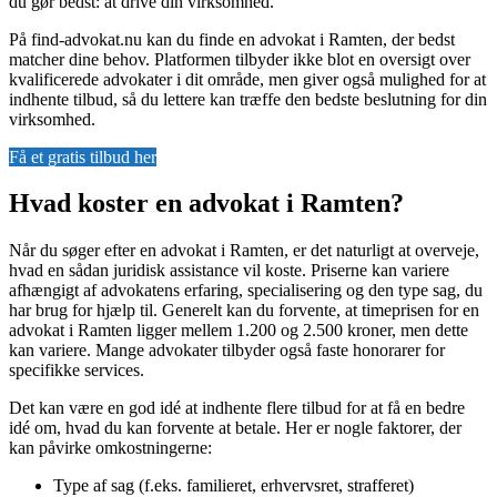
du gør bedst: at drive din virksomhed.
På find-advokat.nu kan du finde en advokat i Ramten, der bedst
matcher dine behov. Platformen tilbyder ikke blot en oversigt over
kvalificerede advokater i dit område, men giver også mulighed for at
indhente tilbud, så du lettere kan træffe den bedste beslutning for din
virksomhed.
Få et gratis tilbud her
Hvad koster en advokat i Ramten?
Når du søger efter en advokat i Ramten, er det naturligt at overveje,
hvad en sådan juridisk assistance vil koste. Priserne kan variere
afhængigt af advokatens erfaring, specialisering og den type sag, du
har brug for hjælp til. Generelt kan du forvente, at timeprisen for en
advokat i Ramten ligger mellem 1.200 og 2.500 kroner, men dette
kan variere. Mange advokater tilbyder også faste honorarer for
specifikke services.
Det kan være en god idé at indhente flere tilbud for at få en bedre
idé om, hvad du kan forvente at betale. Her er nogle faktorer, der
kan påvirke omkostningerne:
Type af sag (f.eks. familieret, erhvervsret, strafferet)