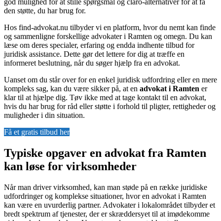
god mulighed for at stille spørgsmål og claro-alternativer for at få
den støtte, du har brug for.
Hos find-advokat.nu tilbyder vi en platform, hvor du nemt kan finde
og sammenligne forskellige advokater i Ramten og omegn. Du kan
læse om deres specialer, erfaring og endda indhente tilbud for
juridisk assistance. Dette gør det lettere for dig at træffe en
informeret beslutning, når du søger hjælp fra en advokat.
Uanset om du står over for en enkel juridisk udfordring eller en mere
kompleks sag, kan du være sikker på, at en
advokat i Ramten
er
klar til at hjælpe dig. Tøv ikke med at tage kontakt til en advokat,
hvis du har brug for råd eller støtte i forhold til pligter, rettigheder og
muligheder i din situation.
Få et gratis tilbud her
Typiske opgaver en advokat fra Ramten
kan løse for virksomheder
Når man driver virksomhed, kan man støde på en række juridiske
udfordringer og komplekse situationer, hvor en advokat i Ramten
kan være en uvurderlig partner. Advokater i lokalområdet tilbyder et
bredt spektrum af tjenester, der er skræddersyet til at imødekomme