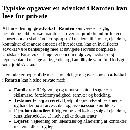
Typiske opgaver en advokat i Ramten kan
løse for private
At finde den rigtige
advokat i Ramten
kan være en vigtig
beslutning i dit liv, især når du står over for juridiske udfordringer.
Uanset om du skal håndtere spørgsmål relateret til familie, ejendom,
kontrakter eller andre aspecter af hverdagen, kan en kvalificeret
advokat være behjælpelig med at navigere i lovens komplekse
landskab. En advokat fungerer som din rådgiver, mediator og
repræsentant i retslige anliggender og kan tilbyde værdifuld indsigt
samt juridisk støtte.
Herunder er nogle af de mest almindelige opgaver, som en
advokat
i Ramten
kan hjælpe private med:
Familieret:
Rådgivning og repræsentation i sager om
skilsmisse, forældremyndighed, samvær og bodeling.
Testamenter og arveret:
Hjælp til oprettelse af testamenter
og håndtering af arveskaber og arvemæssige konflikter.
Ejendomshandler:
Rådgivning ved køb og salg af ejendom,
samt udarbejdelse af nødvendige dokumenter.
Lejeret:
Vejledning om lejeaftaler og håndtering af konflikter
mellem udlejer og lejer.