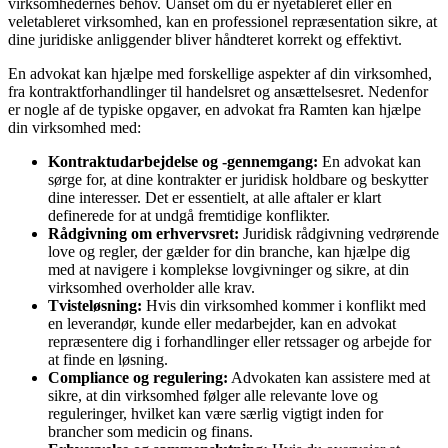
virksomhedernes behov. Uanset om du er nyetableret eller en
veletableret virksomhed, kan en professionel repræsentation sikre, at
dine juridiske anliggender bliver håndteret korrekt og effektivt.
En advokat kan hjælpe med forskellige aspekter af din virksomhed,
fra kontraktforhandlinger til handelsret og ansættelsesret. Nedenfor
er nogle af de typiske opgaver, en advokat fra Ramten kan hjælpe
din virksomhed med:
Kontraktudarbejdelse og -gennemgang:
En advokat kan
sørge for, at dine kontrakter er juridisk holdbare og beskytter
dine interesser. Det er essentielt, at alle aftaler er klart
definerede for at undgå fremtidige konflikter.
Rådgivning om erhvervsret:
Juridisk rådgivning vedrørende
love og regler, der gælder for din branche, kan hjælpe dig
med at navigere i komplekse lovgivninger og sikre, at din
virksomhed overholder alle krav.
Tvisteløsning:
Hvis din virksomhed kommer i konflikt med
en leverandør, kunde eller medarbejder, kan en advokat
repræsentere dig i forhandlinger eller retssager og arbejde for
at finde en løsning.
Compliance og regulering:
Advokaten kan assistere med at
sikre, at din virksomhed følger alle relevante love og
reguleringer, hvilket kan være særlig vigtigt inden for
brancher som medicin og finans.