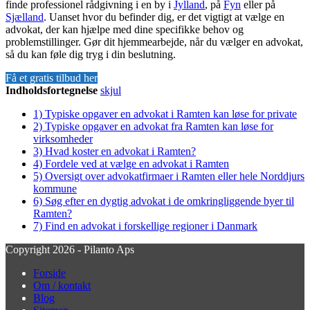
finde professionel rådgivning i en by i
Jylland
, på
Fyn
eller på
Sjælland
. Uanset hvor du befinder dig, er det vigtigt at vælge en
advokat, der kan hjælpe med dine specifikke behov og
problemstillinger. Gør dit hjemmearbejde, når du vælger en advokat,
så du kan føle dig tryg i din beslutning.
Få et gratis tilbud her
Indholdsfortegnelse
skjul
1)
Typiske opgaver en advokat i Ramten kan løse for private
2)
Typiske opgaver en advokat fra Ramten kan løse for
virksomheder
3)
Hvad koster en advokat i Ramten?
4)
Fordele ved at vælge en advokat i Ramten
5)
Oversigt over advokatfirmaer i Ramten eller hele Norddjurs
kommune
6)
Søg efter en dygtig advokat i de omkringliggende byer til
Ramten?
7)
Find en advokat i forskellige regioner i Danmark
Copyright 2026 - Pilanto Aps
Forside
Om / kontakt
Blog