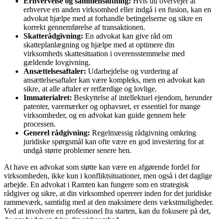
Erhvervelse og sammenslutning:
Hvis du overvejer at
erhverve en anden virksomhed eller indgå i en fusion, kan en
advokat hjælpe med at forhandle betingelserne og sikre en
korrekt gennemførelse af transaktionen.
Skatterådgivning:
En advokat kan give råd om
skatteplanlægning og hjælpe med at optimere din
virksomheds skattesituation i overensstemmelse med
gældende lovgivning.
Ansættelsesaftaler:
Udarbejdelse og vurdering af
ansættelsesaftaler kan være kompleks, men en advokat kan
sikre, at alle aftaler er retfærdige og lovlige.
Immaterialret:
Beskyttelse af intellektuel ejendom, herunder
patenter, varemærker og ophavsret, er essentiel for mange
virksomheder, og en advokat kan guide gennem hele
processen.
Generel rådgivning:
Regelmæssig rådgivning omkring
juridiske spørgsmål kan ofte være en god investering for at
undgå større problemer senere hen.
At have en advokat som støtte kan være en afgørende fordel for
virksomheden, ikke kun i konfliktsituationer, men også i det daglige
arbejde. En advokat i Ramten kan fungere som en strategisk
rådgiver og sikre, at din virksomhed opererer inden for det juridiske
rammeværk, samtidig med at den maksimere dens vækstmuligheder.
Ved at involvere en professionel fra starten, kan du fokusere på det,