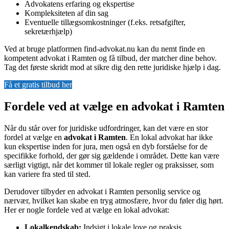
Advokatens erfaring og ekspertise
Kompleksiteten af din sag
Eventuelle tillægsomkostninger (f.eks. retsafgifter,
sekretærhjælp)
Ved at bruge platformen find-advokat.nu kan du nemt finde en
kompetent advokat i Ramten og få tilbud, der matcher dine behov.
Tag det første skridt mod at sikre dig den rette juridiske hjælp i dag.
Få et gratis tilbud her
Fordele ved at vælge en advokat i Ramten
Når du står over for juridiske udfordringer, kan det være en stor
fordel at vælge en
advokat i Ramten
. En lokal advokat har ikke
kun ekspertise inden for jura, men også en dyb forståelse for de
specifikke forhold, der gør sig gældende i området. Dette kan være
særligt vigtigt, når det kommer til lokale regler og praksisser, som
kan variere fra sted til sted.
Derudover tilbyder en advokat i Ramten personlig service og
nærvær, hvilket kan skabe en tryg atmosfære, hvor du føler dig hørt.
Her er nogle fordele ved at vælge en lokal advokat:
Lokalkendskab:
Indsigt i lokale love og praksis.