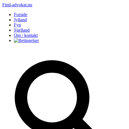
Find-advokat.nu
Forside
Jylland
Fyn
Sjælland
Om / kontakt