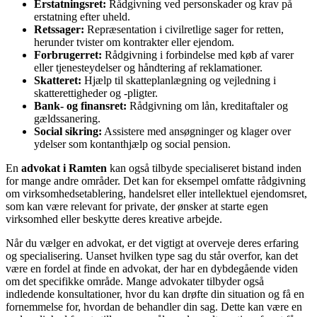
Erstatningsret:
Rådgivning ved personskader og krav på
erstatning efter uheld.
Retssager:
Repræsentation i civilretlige sager for retten,
herunder tvister om kontrakter eller ejendom.
Forbrugerret:
Rådgivning i forbindelse med køb af varer
eller tjenesteydelser og håndtering af reklamationer.
Skatteret:
Hjælp til skatteplanlægning og vejledning i
skatterettigheder og -pligter.
Bank- og finansret:
Rådgivning om lån, kreditaftaler og
gældssanering.
Social sikring:
Assistere med ansøgninger og klager over
ydelser som kontanthjælp og social pension.
En
advokat i Ramten
kan også tilbyde specialiseret bistand inden
for mange andre områder. Det kan for eksempel omfatte rådgivning
om virksomhedsetablering, handelsret eller intellektuel ejendomsret,
som kan være relevant for private, der ønsker at starte egen
virksomhed eller beskytte deres kreative arbejde.
Når du vælger en advokat, er det vigtigt at overveje deres erfaring
og specialisering. Uanset hvilken type sag du står overfor, kan det
være en fordel at finde en advokat, der har en dybdegående viden
om det specifikke område. Mange advokater tilbyder også
indledende konsultationer, hvor du kan drøfte din situation og få en
fornemmelse for, hvordan de behandler din sag. Dette kan være en