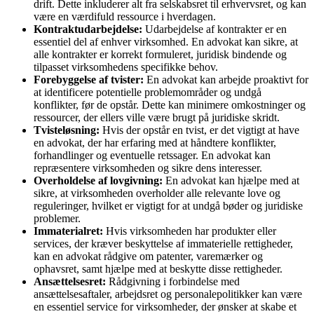
drift. Dette inkluderer alt fra selskabsret til erhvervsret, og kan
være en værdifuld ressource i hverdagen.
Kontraktudarbejdelse:
Udarbejdelse af kontrakter er en
essentiel del af enhver virksomhed. En advokat kan sikre, at
alle kontrakter er korrekt formuleret, juridisk bindende og
tilpasset virksomhedens specifikke behov.
Forebyggelse af tvister:
En advokat kan arbejde proaktivt for
at identificere potentielle problemområder og undgå
konflikter, før de opstår. Dette kan minimere omkostninger og
ressourcer, der ellers ville være brugt på juridiske skridt.
Tvisteløsning:
Hvis der opstår en tvist, er det vigtigt at have
en advokat, der har erfaring med at håndtere konflikter,
forhandlinger og eventuelle retssager. En advokat kan
repræsentere virksomheden og sikre dens interesser.
Overholdelse af lovgivning:
En advokat kan hjælpe med at
sikre, at virksomheden overholder alle relevante love og
reguleringer, hvilket er vigtigt for at undgå bøder og juridiske
problemer.
Immaterialret:
Hvis virksomheden har produkter eller
services, der kræver beskyttelse af immaterielle rettigheder,
kan en advokat rådgive om patenter, varemærker og
ophavsret, samt hjælpe med at beskytte disse rettigheder.
Ansættelsesret:
Rådgivning i forbindelse med
ansættelsesaftaler, arbejdsret og personalepolitikker kan være
en essentiel service for virksomheder, der ønsker at skabe et