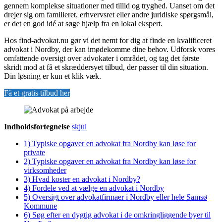
gennem komplekse situationer med tillid og tryghed. Uanset om det
drejer sig om familieret, erhvervsret eller andre juridiske spørgsmål,
er det en god idé at søge hjælp fra en lokal ekspert.
Hos find-advokat.nu gør vi det nemt for dig at finde en kvalificeret
advokat i Nordby, der kan imødekomme dine behov. Udforsk vores
omfattende oversigt over advokater i området, og tag det første
skridt mod at få et skræddersyet tilbud, der passer til din situation.
Din løsning er kun et klik væk.
Få et gratis tilbud her
Indholdsfortegnelse
skjul
1)
Typiske opgaver en advokat fra Nordby kan løse for
private
2)
Typiske opgaver en advokat fra Nordby kan løse for
virksomheder
3)
Hvad koster en advokat i Nordby?
4)
Fordele ved at vælge en advokat i Nordby
5)
Oversigt over advokatfirmaer i Nordby eller hele Samsø
Kommune
6)
Søg efter en dygtig advokat i de omkringliggende byer til