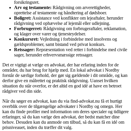
forsikringsret.
Arv og testamente:
Rådgivning om arverettigheder,
oprettelse af testamente og håndtering af dødsboer.
Boligret:
Assistance ved konflikter om lejeaftaler, herunder
rådgivning ved ophævelse af lejemål eller udlejning.
Forbrugerret:
Rådgivning om forbrugeraftaler, reklamation,
og klager over varer og tjenesteydelser.
Konkursret:
Vejledning i forbindelse med insolvens og
gældsproblemer, samt bistand ved privat konkurs.
Retssager:
Repræsentation ved retter i forbindelse med civile
sager, herunder erhvervsmæssige retssager.
Det er vigtigt at vælge en advokat, der har erfaring inden for de
områder, du har brug for hjælp med. En lokal advokat i Nordby
forstår de særlige forhold, der gør sig gældende i dit område, og kan
derfor give en målrettet og praktisk rådgivning. Uanset hvilken
situation du står overfor, er det altid en god idé at have en betroet
rådgiver ved din side.
Når du søger en advokat, kan du via find-advokat.nu få et hurtigt
overblik over de tilgængelige advokater i Nordby og omegn. Her
kan du finde profiler med information om deres specialer og tidligere
erfaringer, så du kan vælge den advokat, der bedst matcher dine
behov. Desuden kan du anmode om tilbud, så du kan få en idé om
prisniveauet, inden du træffer dit valg.