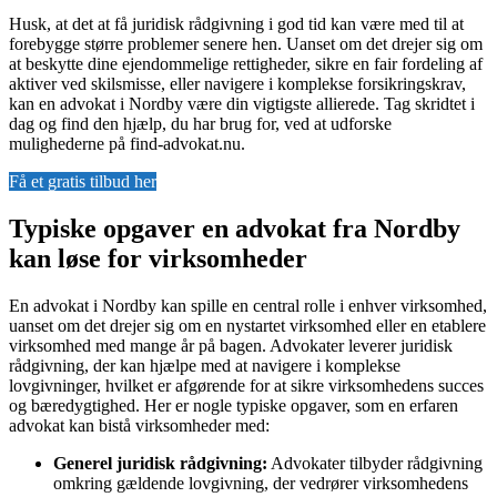
Husk, at det at få juridisk rådgivning i god tid kan være med til at
forebygge større problemer senere hen. Uanset om det drejer sig om
at beskytte dine ejendommelige rettigheder, sikre en fair fordeling af
aktiver ved skilsmisse, eller navigere i komplekse forsikringskrav,
kan en advokat i Nordby være din vigtigste allierede. Tag skridtet i
dag og find den hjælp, du har brug for, ved at udforske
mulighederne på find-advokat.nu.
Få et gratis tilbud her
Typiske opgaver en advokat fra Nordby
kan løse for virksomheder
En advokat i Nordby kan spille en central rolle i enhver virksomhed,
uanset om det drejer sig om en nystartet virksomhed eller en etablere
virksomhed med mange år på bagen. Advokater leverer juridisk
rådgivning, der kan hjælpe med at navigere i komplekse
lovgivninger, hvilket er afgørende for at sikre virksomhedens succes
og bæredygtighed. Her er nogle typiske opgaver, som en erfaren
advokat kan bistå virksomheder med:
Generel juridisk rådgivning:
Advokater tilbyder rådgivning
omkring gældende lovgivning, der vedrører virksomhedens