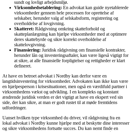
sundt og lovligt arbejdsmiljø.
Virksomhedsetablering:
En advokat kan guide nyetablerede
virksomheder gennem hele processen for oprettelse af
selskaber, herunder valg af selskabsform, registrering og
overholdelse af lovgivning.
Skatteret:
Rådgivning omkring skatteforhold og
skatteplanlægning kan hjælpe virksomheder med at optimere
deres skattebyrde og sikre korrekt overholdelse af
skattelovgivning.
Finansiering:
Juridisk rådgivning om finansielle kontrakter,
herunder lån og investeringsaftaler, kan være ligeså vigtigt for
at sikre, at alle finansielle forpligtelser og rettigheder er klart
defineret.
At have en betroet advokat i Nordby kan derfor være en
langtidsinvestering for virksomheder. Advokaten kan ikke kun være
en hjælpesperson i krisesituationer, men også en værdifuld partner i
virksomhedens vækst og udvikling. I en kompleks og konstant
ændrende juridisk verden er det vigtigt at have en ekspert ved sin
side, der kan sikre, at man er godt rustet til at møde fremtidens
udfordringer.
Uanset hvilken type virksomhed du driver, vil rådgivning fra en
lokal advokat i Nordby kunne hjælpe med at beskytte dine interesser
og sikre virksomhedens fortsatte succes. Du kan nemt finde en