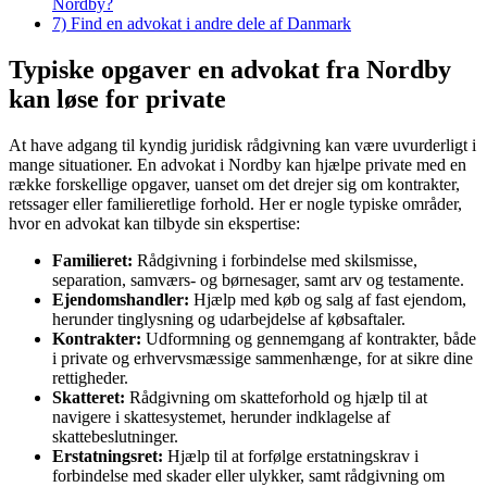
Nordby?
7)
Find en advokat i andre dele af Danmark
Typiske opgaver en advokat fra Nordby
kan løse for private
At have adgang til kyndig juridisk rådgivning kan være uvurderligt i
mange situationer. En advokat i Nordby kan hjælpe private med en
række forskellige opgaver, uanset om det drejer sig om kontrakter,
retssager eller familieretlige forhold. Her er nogle typiske områder,
hvor en advokat kan tilbyde sin ekspertise:
Familieret:
Rådgivning i forbindelse med skilsmisse,
separation, samværs- og børnesager, samt arv og testamente.
Ejendomshandler:
Hjælp med køb og salg af fast ejendom,
herunder tinglysning og udarbejdelse af købsaftaler.
Kontrakter:
Udformning og gennemgang af kontrakter, både
i private og erhvervsmæssige sammenhænge, for at sikre dine
rettigheder.
Skatteret:
Rådgivning om skatteforhold og hjælp til at
navigere i skattesystemet, herunder indklagelse af
skattebeslutninger.
Erstatningsret:
Hjælp til at forfølge erstatningskrav i
forbindelse med skader eller ulykker, samt rådgivning om