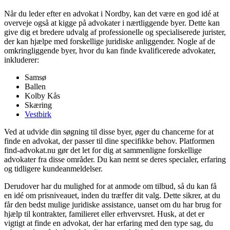
Når du leder efter en advokat i Nordby, kan det være en god idé at
overveje også at kigge på advokater i nærtliggende byer. Dette kan
give dig et bredere udvalg af professionelle og specialiserede jurister,
der kan hjælpe med forskellige juridiske anliggender. Nogle af de
omkringliggende byer, hvor du kan finde kvalificerede advokater,
inkluderer:
Samsø
Ballen
Kolby Kås
Skæring
Vestbirk
Ved at udvide din søgning til disse byer, øger du chancerne for at
finde en advokat, der passer til dine specifikke behov. Platformen
find-advokat.nu gør det let for dig at sammenligne forskellige
advokater fra disse områder. Du kan nemt se deres specialer, erfaring
og tidligere kundeanmeldelser.
Derudover har du mulighed for at anmode om tilbud, så du kan få
en idé om prisniveauet, inden du træffer dit valg. Dette sikrer, at du
får den bedst mulige juridiske assistance, uanset om du har brug for
hjælp til kontrakter, familieret eller erhvervsret. Husk, at det er
vigtigt at finde en advokat, der har erfaring med den type sag, du