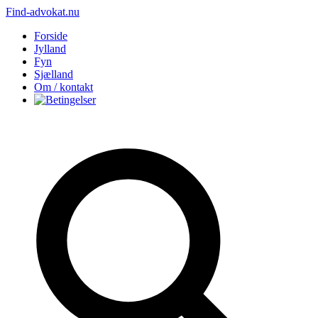
Find-advokat.nu
Forside
Jylland
Fyn
Sjælland
Om / kontakt