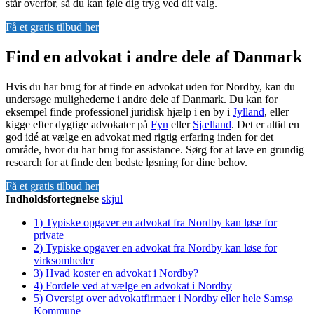
står overfor, så du kan føle dig tryg ved dit valg.
Få et gratis tilbud her
Find en advokat i andre dele af Danmark
Hvis du har brug for at finde en advokat uden for Nordby, kan du
undersøge mulighederne i andre dele af Danmark. Du kan for
eksempel finde professionel juridisk hjælp i en by i
Jylland
, eller
kigge efter dygtige advokater på
Fyn
eller
Sjælland
. Det er altid en
god idé at vælge en advokat med rigtig erfaring inden for det
område, hvor du har brug for assistance. Sørg for at lave en grundig
research for at finde den bedste løsning for dine behov.
Få et gratis tilbud her
Indholdsfortegnelse
skjul
1)
Typiske opgaver en advokat fra Nordby kan løse for
private
2)
Typiske opgaver en advokat fra Nordby kan løse for
virksomheder
3)
Hvad koster en advokat i Nordby?
4)
Fordele ved at vælge en advokat i Nordby
5)
Oversigt over advokatfirmaer i Nordby eller hele Samsø
Kommune