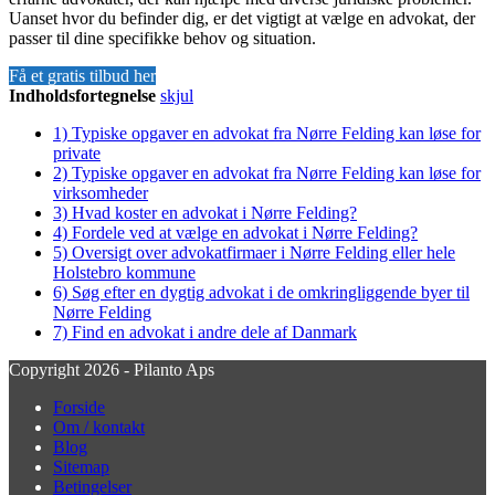
Uanset hvor du befinder dig, er det vigtigt at vælge en advokat, der
passer til dine specifikke behov og situation.
Få et gratis tilbud her
Indholdsfortegnelse
skjul
1)
Typiske opgaver en advokat fra Nørre Felding kan løse for
private
2)
Typiske opgaver en advokat fra Nørre Felding kan løse for
virksomheder
3)
Hvad koster en advokat i Nørre Felding?
4)
Fordele ved at vælge en advokat i Nørre Felding?
5)
Oversigt over advokatfirmaer i Nørre Felding eller hele
Holstebro kommune
6)
Søg efter en dygtig advokat i de omkringliggende byer til
Nørre Felding
7)
Find en advokat i andre dele af Danmark
Copyright 2026 - Pilanto Aps
Forside
Om / kontakt
Blog
Sitemap
Betingelser