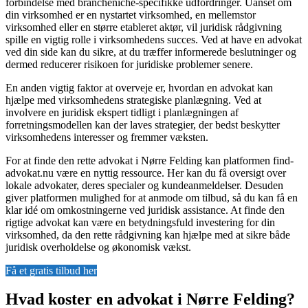
forbindelse med brancheniche-specifikke udfordringer. Uanset om
din virksomhed er en nystartet virksomhed, en mellemstor
virksomhed eller en større etableret aktør, vil juridisk rådgivning
spille en vigtig rolle i virksomhedens succes. Ved at have en advokat
ved din side kan du sikre, at du træffer informerede beslutninger og
dermed reducerer risikoen for juridiske problemer senere.
En anden vigtig faktor at overveje er, hvordan en advokat kan
hjælpe med virksomhedens strategiske planlægning. Ved at
involvere en juridisk ekspert tidligt i planlægningen af
forretningsmodellen kan der laves strategier, der bedst beskytter
virksomhedens interesser og fremmer væksten.
For at finde den rette advokat i Nørre Felding kan platformen find-
advokat.nu være en nyttig ressource. Her kan du få oversigt over
lokale advokater, deres specialer og kundeanmeldelser. Desuden
giver platformen mulighed for at anmode om tilbud, så du kan få en
klar idé om omkostningerne ved juridisk assistance. At finde den
rigtige advokat kan være en betydningsfuld investering for din
virksomhed, da den rette rådgivning kan hjælpe med at sikre både
juridisk overholdelse og økonomisk vækst.
Få et gratis tilbud her
Hvad koster en advokat i Nørre Felding?