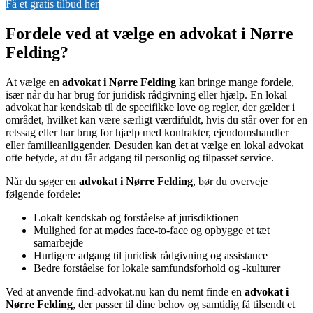
Få et gratis tilbud her
Fordele ved at vælge en advokat i Nørre
Felding?
At vælge en
advokat i Nørre Felding
kan bringe mange fordele,
især når du har brug for juridisk rådgivning eller hjælp. En lokal
advokat har kendskab til de specifikke love og regler, der gælder i
området, hvilket kan være særligt værdifuldt, hvis du står over for en
retssag eller har brug for hjælp med kontrakter, ejendomshandler
eller familieanliggender. Desuden kan det at vælge en lokal advokat
ofte betyde, at du får adgang til personlig og tilpasset service.
Når du søger en
advokat i Nørre Felding
, bør du overveje
følgende fordele:
Lokalt kendskab og forståelse af jurisdiktionen
Mulighed for at mødes face-to-face og opbygge et tæt
samarbejde
Hurtigere adgang til juridisk rådgivning og assistance
Bedre forståelse for lokale samfundsforhold og -kulturer
Ved at anvende find-advokat.nu kan du nemt finde en
advokat i
Nørre Felding
, der passer til dine behov og samtidig få tilsendt et