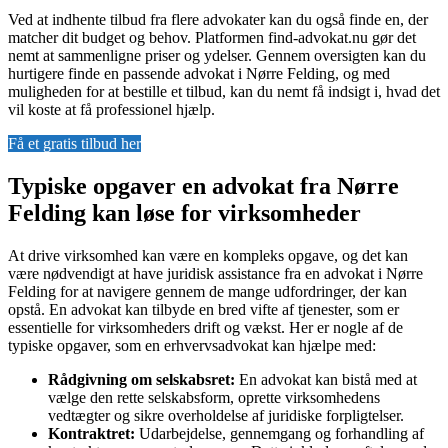
Ved at indhente tilbud fra flere advokater kan du også finde en, der
matcher dit budget og behov. Platformen find-advokat.nu gør det
nemt at sammenligne priser og ydelser. Gennem oversigten kan du
hurtigere finde en passende advokat i Nørre Felding, og med
muligheden for at bestille et tilbud, kan du nemt få indsigt i, hvad det
vil koste at få professionel hjælp.
Få et gratis tilbud her
Typiske opgaver en advokat fra Nørre
Felding kan løse for virksomheder
At drive virksomhed kan være en kompleks opgave, og det kan
være nødvendigt at have juridisk assistance fra en advokat i Nørre
Felding for at navigere gennem de mange udfordringer, der kan
opstå. En advokat kan tilbyde en bred vifte af tjenester, som er
essentielle for virksomheders drift og vækst. Her er nogle af de
typiske opgaver, som en erhvervsadvokat kan hjælpe med:
Rådgivning om selskabsret:
En advokat kan bistå med at
vælge den rette selskabsform, oprette virksomhedens
vedtægter og sikre overholdelse af juridiske forpligtelser.
Kontraktret:
Udarbejdelse, gennemgang og forhandling af