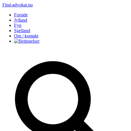
Find-advokat.nu
Forside
Jylland
Fyn
Sjælland
Om / kontakt