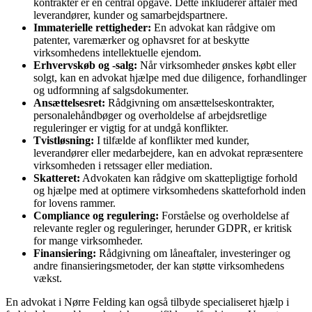
kontrakter er en central opgave. Dette inkluderer aftaler med
leverandører, kunder og samarbejdspartnere.
Immaterielle rettigheder:
En advokat kan rådgive om
patenter, varemærker og ophavsret for at beskytte
virksomhedens intellektuelle ejendom.
Erhvervskøb og -salg:
Når virksomheder ønskes købt eller
solgt, kan en advokat hjælpe med due diligence, forhandlinger
og udformning af salgsdokumenter.
Ansættelsesret:
Rådgivning om ansættelseskontrakter,
personalehåndbøger og overholdelse af arbejdsretlige
reguleringer er vigtig for at undgå konflikter.
Tvistløsning:
I tilfælde af konflikter med kunder,
leverandører eller medarbejdere, kan en advokat repræsentere
virksomheden i retssager eller mediation.
Skatteret:
Advokaten kan rådgive om skattepligtige forhold
og hjælpe med at optimere virksomhedens skatteforhold inden
for lovens rammer.
Compliance og regulering:
Forståelse og overholdelse af
relevante regler og reguleringer, herunder GDPR, er kritisk
for mange virksomheder.
Finansiering:
Rådgivning om låneaftaler, investeringer og
andre finansieringsmetoder, der kan støtte virksomhedens
vækst.
En advokat i Nørre Felding kan også tilbyde specialiseret hjælp i