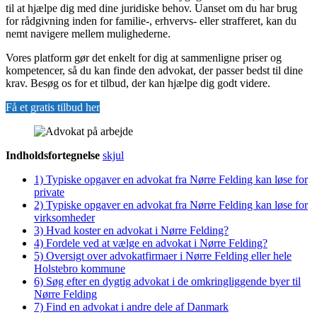
til at hjælpe dig med dine juridiske behov. Uanset om du har brug
for rådgivning inden for familie-, erhvervs- eller strafferet, kan du
nemt navigere mellem mulighederne.
Vores platform gør det enkelt for dig at sammenligne priser og
kompetencer, så du kan finde den advokat, der passer bedst til dine
krav. Besøg os for et tilbud, der kan hjælpe dig godt videre.
Få et gratis tilbud her
Indholdsfortegnelse
skjul
1)
Typiske opgaver en advokat fra Nørre Felding kan løse for
private
2)
Typiske opgaver en advokat fra Nørre Felding kan løse for
virksomheder
3)
Hvad koster en advokat i Nørre Felding?
4)
Fordele ved at vælge en advokat i Nørre Felding?
5)
Oversigt over advokatfirmaer i Nørre Felding eller hele
Holstebro kommune
6)
Søg efter en dygtig advokat i de omkringliggende byer til
Nørre Felding
7)
Find en advokat i andre dele af Danmark