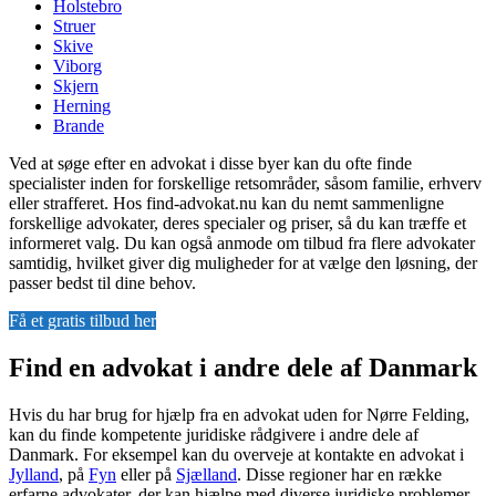
Holstebro
Struer
Skive
Viborg
Skjern
Herning
Brande
Ved at søge efter en advokat i disse byer kan du ofte finde
specialister inden for forskellige retsområder, såsom familie, erhverv
eller strafferet. Hos find-advokat.nu kan du nemt sammenligne
forskellige advokater, deres specialer og priser, så du kan træffe et
informeret valg. Du kan også anmode om tilbud fra flere advokater
samtidig, hvilket giver dig muligheder for at vælge den løsning, der
passer bedst til dine behov.
Få et gratis tilbud her
Find en advokat i andre dele af Danmark
Hvis du har brug for hjælp fra en advokat uden for Nørre Felding,
kan du finde kompetente juridiske rådgivere i andre dele af
Danmark. For eksempel kan du overveje at kontakte en advokat i
Jylland
, på
Fyn
eller på
Sjælland
. Disse regioner har en række
erfarne advokater, der kan hjælpe med diverse juridiske problemer.