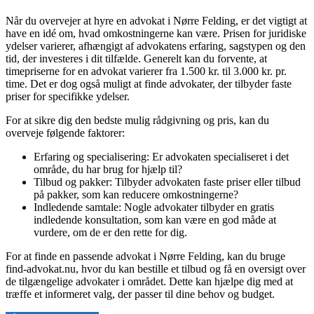
Når du overvejer at hyre en advokat i Nørre Felding, er det vigtigt at
have en idé om, hvad omkostningerne kan være. Prisen for juridiske
ydelser varierer, afhængigt af advokatens erfaring, sagstypen og den
tid, der investeres i dit tilfælde. Generelt kan du forvente, at
timepriserne for en advokat varierer fra 1.500 kr. til 3.000 kr. pr.
time. Det er dog også muligt at finde advokater, der tilbyder faste
priser for specifikke ydelser.
For at sikre dig den bedste mulig rådgivning og pris, kan du
overveje følgende faktorer:
Erfaring og specialisering: Er advokaten specialiseret i det
område, du har brug for hjælp til?
Tilbud og pakker: Tilbyder advokaten faste priser eller tilbud
på pakker, som kan reducere omkostningerne?
Indledende samtale: Nogle advokater tilbyder en gratis
indledende konsultation, som kan være en god måde at
vurdere, om de er den rette for dig.
For at finde en passende advokat i Nørre Felding, kan du bruge
find-advokat.nu, hvor du kan bestille et tilbud og få en oversigt over
de tilgængelige advokater i området. Dette kan hjælpe dig med at
træffe et informeret valg, der passer til dine behov og budget.