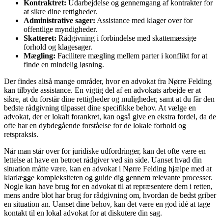
Kontraktret:
Udarbejdelse og gennemgang af kontrakter for
at sikre dine rettigheder.
Administrative sager:
Assistance med klager over for
offentlige myndigheder.
Skatteret:
Rådgivning i forbindelse med skattemæssige
forhold og klagesager.
Mægling:
Facilitere mægling mellem parter i konflikt for at
finde en mindelig løsning.
Der findes altså mange områder, hvor en advokat fra Nørre Felding
kan tilbyde assistance. En vigtig del af en advokats arbejde er at
sikre, at du forstår dine rettigheder og muligheder, samt at du får den
bedste rådgivning tilpasset dine specifikke behov. At vælge en
advokat, der er lokalt forankret, kan også give en ekstra fordel, da de
ofte har en dybdegående forståelse for de lokale forhold og
retspraksis.
Når man står over for juridiske udfordringer, kan det ofte være en
lettelse at have en betroet rådgiver ved sin side. Uanset hvad din
situation måtte være, kan en advokat i Nørre Felding hjælpe med at
klarlægge kompleksiteten og guide dig gennem relevante processer.
Nogle kan have brug for en advokat til at repræsentere dem i retten,
mens andre blot har brug for rådgivning om, hvordan de bedst griber
en situation an. Uanset dine behov, kan det være en god idé at tage
kontakt til en lokal advokat for at diskutere din sag.