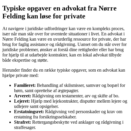
Typiske opgaver en advokat fra Nørre
Felding kan løse for private
At navigere i juridiske udfordringer kan være en kompleks proces,
især når man står over for uventede situationer i livet. En advokat i
Nørre Felding kan være en uvurderlig ressource for private, der har
brug for faglig assistance og rådgivning. Uanset om du står over for
juridiske problemer, ønsker at forstå dine rettigheder eller har brug
for hjælp til at udarbejde kontrakter, kan en lokal advokat tilbyde
både ekspertise og støtte.
Herunder finder du en række typiske opgaver, som en advokat kan
hjælpe private med:
Familieret:
Behandling af skilsmisser, samvær og bopæl for
børn, samt oprettelse af ægtepagter.
Arveret:
Rådgivning om testamenter, arv og skifte af bo.
Lejeret:
Hjælp med lejekontrakter, disputter mellem lejere og
udlejere samt opsigelser.
Erstatningsret:
Rådgivning ved personskader og krav om
erstatning fra forsikringsselskaber.
Strafret:
Rettergangsbeskytte ved anklager og rådgivning i
straffesager.