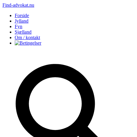
Find-advokat.nu
Forside
Jylland
Fyn
Sjælland
Om / kontakt