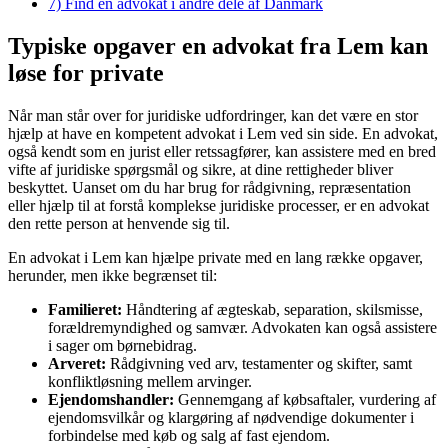
7)
Find en advokat i andre dele af Danmark
Typiske opgaver en advokat fra Lem kan
løse for private
Når man står over for juridiske udfordringer, kan det være en stor
hjælp at have en kompetent advokat i Lem ved sin side. En advokat,
også kendt som en jurist eller retssagfører, kan assistere med en bred
vifte af juridiske spørgsmål og sikre, at dine rettigheder bliver
beskyttet. Uanset om du har brug for rådgivning, repræsentation
eller hjælp til at forstå komplekse juridiske processer, er en advokat
den rette person at henvende sig til.
En advokat i Lem kan hjælpe private med en lang række opgaver,
herunder, men ikke begrænset til:
Familieret:
Håndtering af ægteskab, separation, skilsmisse,
forældremyndighed og samvær. Advokaten kan også assistere
i sager om børnebidrag.
Arveret:
Rådgivning ved arv, testamenter og skifter, samt
konfliktløsning mellem arvinger.
Ejendomshandler:
Gennemgang af købsaftaler, vurdering af
ejendomsvilkår og klargøring af nødvendige dokumenter i
forbindelse med køb og salg af fast ejendom.