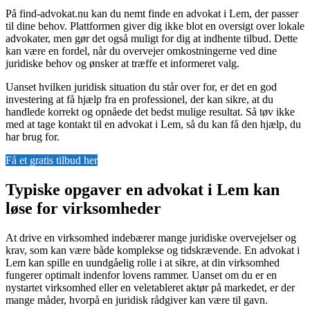
På find-advokat.nu kan du nemt finde en advokat i Lem, der passer
til dine behov. Plattformen giver dig ikke blot en oversigt over lokale
advokater, men gør det også muligt for dig at indhente tilbud. Dette
kan være en fordel, når du overvejer omkostningerne ved dine
juridiske behov og ønsker at træffe et informeret valg.
Uanset hvilken juridisk situation du står over for, er det en god
investering at få hjælp fra en professionel, der kan sikre, at du
handlede korrekt og opnåede det bedst mulige resultat. Så tøv ikke
med at tage kontakt til en advokat i Lem, så du kan få den hjælp, du
har brug for.
Få et gratis tilbud her
Typiske opgaver en advokat i Lem kan
løse for virksomheder
At drive en virksomhed indebærer mange juridiske overvejelser og
krav, som kan være både komplekse og tidskrævende. En advokat i
Lem kan spille en uundgåelig rolle i at sikre, at din virksomhed
fungerer optimalt indenfor lovens rammer. Uanset om du er en
nystartet virksomhed eller en veletableret aktør på markedet, er der
mange måder, hvorpå en juridisk rådgiver kan være til gavn.