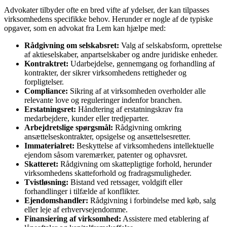
Advokater tilbyder ofte en bred vifte af ydelser, der kan tilpasses
virksomhedens specifikke behov. Herunder er nogle af de typiske
opgaver, som en advokat fra Lem kan hjælpe med:
Rådgivning om selskabsret:
Valg af selskabsform, oprettelse
af aktieselskaber, anpartselskaber og andre juridiske enheder.
Kontraktret:
Udarbejdelse, gennemgang og forhandling af
kontrakter, der sikrer virksomhedens rettigheder og
forpligtelser.
Compliance:
Sikring af at virksomheden overholder alle
relevante love og reguleringer indenfor branchen.
Erstatningsret:
Håndtering af erstatningskrav fra
medarbejdere, kunder eller tredjeparter.
Arbejdretslige spørgsmål:
Rådgivning omkring
ansættelseskontrakter, opsigelse og ansættelsesretter.
Immaterialret:
Beskyttelse af virksomhedens intellektuelle
ejendom såsom varemærker, patenter og ophavsret.
Skatteret:
Rådgivning om skattepligtige forhold, herunder
virksomhedens skatteforhold og fradragsmuligheder.
Tvistløsning:
Bistand ved retssager, voldgift eller
forhandlinger i tilfælde af konflikter.
Ejendomshandler:
Rådgivning i forbindelse med køb, salg
eller leje af erhvervsejendomme.
Finansiering af virksomhed:
Assistere med etablering af