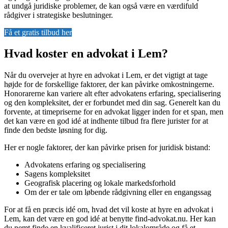
at undgå juridiske problemer, de kan også være en værdifuld
rådgiver i strategiske beslutninger.
Få et gratis tilbud her
Hvad koster en advokat i Lem?
Når du overvejer at hyre en advokat i Lem, er det vigtigt at tage
højde for de forskellige faktorer, der kan påvirke omkostningerne.
Honorarerne kan variere alt efter advokatens erfaring, specialisering
og den kompleksitet, der er forbundet med din sag. Generelt kan du
forvente, at timepriserne for en advokat ligger inden for et span, men
det kan være en god idé at indhente tilbud fra flere jurister for at
finde den bedste løsning for dig.
Her er nogle faktorer, der kan påvirke prisen for juridisk bistand:
Advokatens erfaring og specialisering
Sagens kompleksitet
Geografisk placering og lokale markedsforhold
Om der er tale om løbende rådgivning eller en engangssag
For at få en præcis idé om, hvad det vil koste at hyre en advokat i
Lem, kan det være en god idé at benytte find-advokat.nu. Her kan
du nemt finde en kvalificeret jurist i dit lokalområde og få et