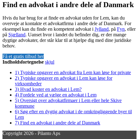
Find en advokat i andre dele af Danmark
Hvis du har brug for at finde en advokat uden for Lem, kan du
overveje at kontakte et advokatfirma i andre dele af Danmark. For
eksempel kan du finde en kompetent advokat i
Jylland
, på
Fyn
, eller
på
Sjælland
. Uanset hvor i landet du befinder dig, er der mange
dygtige advokater, der står klar til at hjælpe dig med dine juridiske
behov.
Få et gratis tilbud her
Indholdsfortegnelse
skjul
1)
Typiske opgaver en advokat fra Lem kan løse for private
2)
Typiske opgaver en advokat i Lem kan løse for
virksomheder
3)
Hvad koster en advokat i Lem?
4)
Fordele ved at vælge en advokat i Lem
5)
Oversigt over advokatfirmaer i Lem eller hele Skive
kommune
6)
Søg efter en dygtig advokat i de omkringliggende byer til
Lem
7)
Find en advokat i andre dele af Danmark
Copyright 2026 - Pilanto Aps