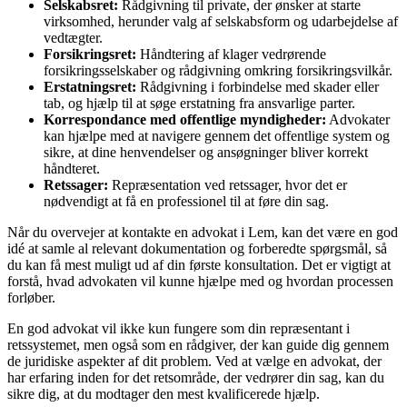
Selskabsret:
Rådgivning til private, der ønsker at starte
virksomhed, herunder valg af selskabsform og udarbejdelse af
vedtægter.
Forsikringsret:
Håndtering af klager vedrørende
forsikringsselskaber og rådgivning omkring forsikringsvilkår.
Erstatningsret:
Rådgivning i forbindelse med skader eller
tab, og hjælp til at søge erstatning fra ansvarlige parter.
Korrespondance med offentlige myndigheder:
Advokater
kan hjælpe med at navigere gennem det offentlige system og
sikre, at dine henvendelser og ansøgninger bliver korrekt
håndteret.
Retssager:
Repræsentation ved retssager, hvor det er
nødvendigt at få en professionel til at føre din sag.
Når du overvejer at kontakte en advokat i Lem, kan det være en god
idé at samle al relevant dokumentation og forberedte spørgsmål, så
du kan få mest muligt ud af din første konsultation. Det er vigtigt at
forstå, hvad advokaten vil kunne hjælpe med og hvordan processen
forløber.
En god advokat vil ikke kun fungere som din repræsentant i
retssystemet, men også som en rådgiver, der kan guide dig gennem
de juridiske aspekter af dit problem. Ved at vælge en advokat, der
har erfaring inden for det retsområde, der vedrører din sag, kan du
sikre dig, at du modtager den mest kvalificerede hjælp.