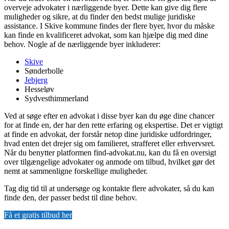
overveje advokater i nærliggende byer. Dette kan give dig flere
muligheder og sikre, at du finder den bedst mulige juridiske
assistance. I Skive kommune findes der flere byer, hvor du måske
kan finde en kvalificeret advokat, som kan hjælpe dig med dine
behov. Nogle af de nærliggende byer inkluderer:
Skive
Sønderbolle
Jebjerg
Hesseløv
Sydvesthimmerland
Ved at søge efter en advokat i disse byer kan du øge dine chancer
for at finde en, der har den rette erfaring og ekspertise. Det er vigtigt
at finde en advokat, der forstår netop dine juridiske udfordringer,
hvad enten det drejer sig om familieret, strafferet eller erhvervsret.
Når du benytter platformen find-advokat.nu, kan du få en oversigt
over tilgængelige advokater og anmode om tilbud, hvilket gør det
nemt at sammenligne forskellige muligheder.
Tag dig tid til at undersøge og kontakte flere advokater, så du kan
finde den, der passer bedst til dine behov.
Få et gratis tilbud her