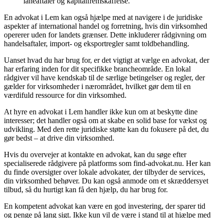
låneaftaler og kapitalfremskaffelse.
En advokat i Lem kan også hjælpe med at navigere i de juridiske
aspekter af international handel og forretning, hvis din virksomhed
opererer uden for landets grænser. Dette inkluderer rådgivning om
handelsaftaler, import- og eksportregler samt toldbehandling.
Uanset hvad du har brug for, er det vigtigt at vælge en advokat, der
har erfaring inden for dit specifikke brancheområde. En lokal
rådgiver vil have kendskab til de særlige betingelser og regler, der
gælder for virksomheder i nærområdet, hvilket gør dem til en
værdifuld ressource for din virksomhed.
At hyre en advokat i Lem handler ikke kun om at beskytte dine
interesser; det handler også om at skabe en solid base for vækst og
udvikling. Med den rette juridiske støtte kan du fokusere på det, du
gør bedst – at drive din virksomhed.
Hvis du overvejer at kontakte en advokat, kan du søge efter
specialiserede rådgivere på platforms som find-advokat.nu. Her kan
du finde oversigter over lokale advokater, der tilbyder de services,
din virksomhed behøver. Du kan også anmode om et skræddersyet
tilbud, så du hurtigt kan få den hjælp, du har brug for.
En kompetent advokat kan være en god investering, der sparer tid
og penge på lang sigt. Ikke kun vil de være i stand til at hjælpe med