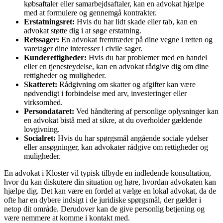
købsaftaler eller samarbejdsaftaler, kan en advokat hjælpe
med at formulere og gennemgå kontrakter.
Erstatningsret:
Hvis du har lidt skade eller tab, kan en
advokat støtte dig i at søge erstatning.
Retssager:
En advokat fremtræder på dine vegne i retten og
varetager dine interesser i civile sager.
Kunderettigheder:
Hvis du har problemer med en handel
eller en tjenesteydelse, kan en advokat rådgive dig om dine
rettigheder og muligheder.
Skatteret:
Rådgivning om skatter og afgifter kan være
nødvendigt i forbindelse med arv, investeringer eller
virksomhed.
Persondataret:
Ved håndtering af personlige oplysninger kan
en advokat bistå med at sikre, at du overholder gældende
lovgivning.
Socialret:
Hvis du har spørgsmål angående sociale ydelser
eller ansøgninger, kan advokater rådgive om rettigheder og
muligheder.
En advokat i Kloster vil typisk tilbyde en indledende konsultation,
hvor du kan diskutere din situation og høre, hvordan advokaten kan
hjælpe dig. Det kan være en fordel at vælge en lokal advokat, da de
ofte har en dybere indsigt i de juridiske spørgsmål, der gælder i
netop dit område. Derudover kan de give personlig betjening og
være nemmere at komme i kontakt med.