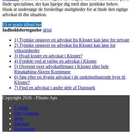
finde specialister, der kan hjælpe dig med dine juridiske behov.
Husk at undersøge de forskellige muligheder for at finde den rigtige
advokat til din situation.
Få et gratis tilbud her
Indholdsfortegnelse
skjul
1)
Typiske opgaver en advokat fra Kloster kan løse for private
2)
Typiske opgaver en advokat fra Kloster kan løse for
virksomheder
3)
Hvad koster en advokat i Kloster?
4)
Fordele ved at vælge en advokat i Kloster
5)
Oversigt over advokatfirmaer i Kloster eller hele
Ringkøbing-Skjern Kommune
6)
Søg efter en dygtig advokat i de omkringliggende byer til
Kloster?
7)
Find en advokat i andre dele af Danmark
Copyright 2026 - Pilanto Aps
Forside
Om / kontakt
Blog
Sitemap
Betingelser