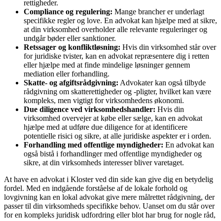
rettigheder.
Compliance og regulering:
Mange brancher er underlagt
specifikke regler og love. En advokat kan hjælpe med at sikre,
at din virksomhed overholder alle relevante reguleringer og
undgår bøder eller sanktioner.
Retssager og konfliktløsning:
Hvis din virksomhed står over
for juridiske tvister, kan en advokat repræsentere dig i retten
eller hjælpe med at finde mindelige løsninger gennem
mediation eller forhandling.
Skatte- og afgiftsrådgivning:
Advokater kan også tilbyde
rådgivning om skatterettigheder og -pligter, hvilket kan være
kompleks, men vigtigt for virksomhedens økonomi.
Due diligence ved virksomhedshandler:
Hvis din
virksomhed overvejer at købe eller sælge, kan en advokat
hjælpe med at udføre due diligence for at identificere
potentielle risici og sikre, at alle juridiske aspekter er i orden.
Forhandling med offentlige myndigheder:
En advokat kan
også bistå i forhandlinger med offentlige myndigheder og
sikre, at din virksomheds interesser bliver varetaget.
At have en advokat i Kloster ved din side kan give dig en betydelig
fordel. Med en indgående forståelse af de lokale forhold og
lovgivning kan en lokal advokat give mere målrettet rådgivning, der
passer til din virksomheds specifikke behov. Uanset om du står over
for en kompleks juridisk udfordring eller blot har brug for nogle råd,