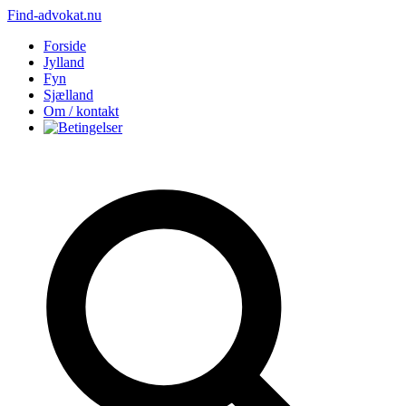
Find-advokat.nu
Forside
Jylland
Fyn
Sjælland
Om / kontakt