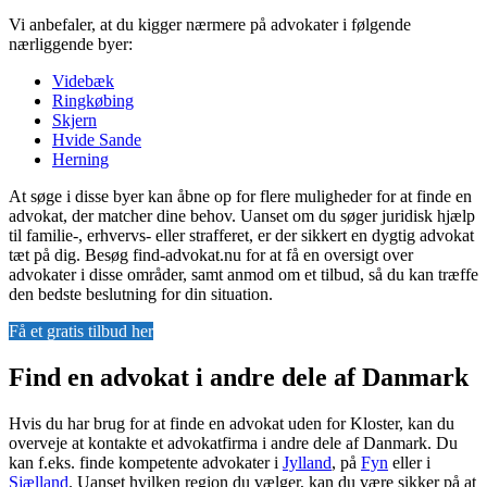
Vi anbefaler, at du kigger nærmere på advokater i følgende
nærliggende byer:
Videbæk
Ringkøbing
Skjern
Hvide Sande
Herning
At søge i disse byer kan åbne op for flere muligheder for at finde en
advokat, der matcher dine behov. Uanset om du søger juridisk hjælp
til familie-, erhvervs- eller strafferet, er der sikkert en dygtig advokat
tæt på dig. Besøg find-advokat.nu for at få en oversigt over
advokater i disse områder, samt anmod om et tilbud, så du kan træffe
den bedste beslutning for din situation.
Få et gratis tilbud her
Find en advokat i andre dele af Danmark
Hvis du har brug for at finde en advokat uden for Kloster, kan du
overveje at kontakte et advokatfirma i andre dele af Danmark. Du
kan f.eks. finde kompetente advokater i
Jylland
, på
Fyn
eller i
Sjælland
. Uanset hvilken region du vælger, kan du være sikker på at