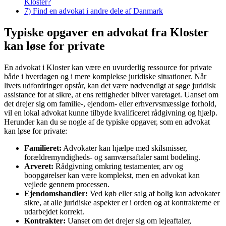
Kloster?
7)
Find en advokat i andre dele af Danmark
Typiske opgaver en advokat fra Kloster
kan løse for private
En advokat i Kloster kan være en uvurderlig ressource for private
både i hverdagen og i mere komplekse juridiske situationer. Når
livets udfordringer opstår, kan det være nødvendigt at søge juridisk
assistance for at sikre, at ens rettigheder bliver varetaget. Uanset om
det drejer sig om familie-, ejendom- eller erhvervsmæssige forhold,
vil en lokal advokat kunne tilbyde kvalificeret rådgivning og hjælp.
Herunder kan du se nogle af de typiske opgaver, som en advokat
kan løse for private:
Familieret:
Advokater kan hjælpe med skilsmisser,
forældremyndigheds- og samværsaftaler samt bodeling.
Arveret:
Rådgivning omkring testamenter, arv og
boopgørelser kan være komplekst, men en advokat kan
vejlede gennem processen.
Ejendomshandler:
Ved køb eller salg af bolig kan advokater
sikre, at alle juridiske aspekter er i orden og at kontrakterne er
udarbejdet korrekt.
Kontrakter:
Uanset om det drejer sig om lejeaftaler,