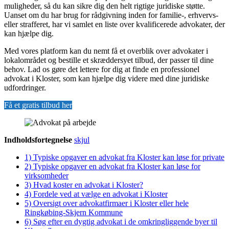
muligheder, så du kan sikre dig den helt rigtige juridiske støtte.
Uanset om du har brug for rådgivning inden for familie-, erhvervs-
eller strafferet, har vi samlet en liste over kvalificerede advokater, der
kan hjælpe dig.
Med vores platform kan du nemt få et overblik over advokater i
lokalområdet og bestille et skræddersyet tilbud, der passer til dine
behov. Lad os gøre det lettere for dig at finde en professionel
advokat i Kloster, som kan hjælpe dig videre med dine juridiske
udfordringer.
Få et gratis tilbud her
Indholdsfortegnelse
skjul
1)
Typiske opgaver en advokat fra Kloster kan løse for private
2)
Typiske opgaver en advokat fra Kloster kan løse for
virksomheder
3)
Hvad koster en advokat i Kloster?
4)
Fordele ved at vælge en advokat i Kloster
5)
Oversigt over advokatfirmaer i Kloster eller hele
Ringkøbing-Skjern Kommune
6)
Søg efter en dygtig advokat i de omkringliggende byer til