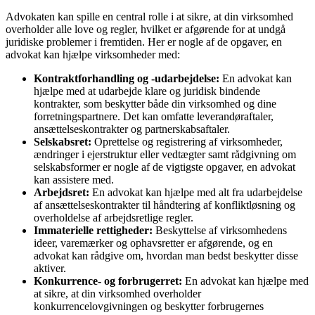
Advokaten kan spille en central rolle i at sikre, at din virksomhed
overholder alle love og regler, hvilket er afgørende for at undgå
juridiske problemer i fremtiden. Her er nogle af de opgaver, en
advokat kan hjælpe virksomheder med:
Kontraktforhandling og -udarbejdelse:
En advokat kan
hjælpe med at udarbejde klare og juridisk bindende
kontrakter, som beskytter både din virksomhed og dine
forretningspartnere. Det kan omfatte leverandøraftaler,
ansættelseskontrakter og partnerskabsaftaler.
Selskabsret:
Oprettelse og registrering af virksomheder,
ændringer i ejerstruktur eller vedtægter samt rådgivning om
selskabsformer er nogle af de vigtigste opgaver, en advokat
kan assistere med.
Arbejdsret:
En advokat kan hjælpe med alt fra udarbejdelse
af ansættelseskontrakter til håndtering af konfliktløsning og
overholdelse af arbejdsretlige regler.
Immaterielle rettigheder:
Beskyttelse af virksomhedens
ideer, varemærker og ophavsretter er afgørende, og en
advokat kan rådgive om, hvordan man bedst beskytter disse
aktiver.
Konkurrence- og forbrugerret:
En advokat kan hjælpe med
at sikre, at din virksomhed overholder
konkurrencelovgivningen og beskytter forbrugernes