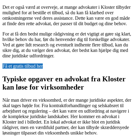
Det er også værd at overveje, at mange advokater i Kloster tilbyder
mulighed for at bestille et tilbud, så du kan få klarhed over
omkostningerne ved deres assistance. Dette kan være en god måde
at finde den rette advokat, der passer til dit budget og dine behov.
For at få den bedst mulige rådgivning er det vigtigt at gøre sig klart,
hvilke behov du har, før du henvender dig til forskellige advokater.
Ved at gøre lidt research og eventuelt indhente flere tilbud, kan du
sikre dig, at du vælger den advokat, der bedst kan hjælpe dig med
dine juridiske udfordringer.
Få et gratis tilbud her
Typiske opgaver en advokat fra Kloster
kan løse for virksomheder
Når man driver en virksomhed, er der mange juridiske aspekter, der
skal tages højde for. Fra kontraktforhandlinger og selskabsret til
arbejdsret og regulering – det kan være en udfordring at navigere i
de komplekse juridiske landskaber. Her kommer en advokat i
Kloster ind i billedet. En lokal advokat er ikke blot en juridisk
rådgiver, men en værdifuld partner, der kan tilbyde skræddersyede
løsninger tilpasset din virksomheds unikke behov.