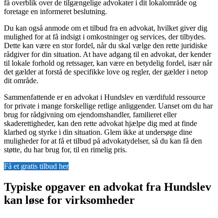
få overblik over de tilgængelige advokater i dit lokalområde og
foretage en informeret beslutning.
Du kan også anmode om et tilbud fra en advokat, hvilket giver dig
mulighed for at få indsigt i omkostninger og services, der tilbydes.
Dette kan være en stor fordel, når du skal vælge den rette juridiske
rådgiver for din situation. At have adgang til en advokat, der kender
til lokale forhold og retssager, kan være en betydelig fordel, især når
det gælder at forstå de specifikke love og regler, der gælder i netop
dit område.
Sammenfattende er en advokat i Hundslev en værdifuld ressource
for private i mange forskellige retlige anliggender. Uanset om du har
brug for rådgivning om ejendomshandler, familieret eller
skaderettigheder, kan den rette advokat hjælpe dig med at finde
klarhed og styrke i din situation. Glem ikke at undersøge dine
muligheder for at få et tilbud på advokatydelser, så du kan få den
støtte, du har brug for, til en rimelig pris.
Få et gratis tilbud her
Typiske opgaver en advokat fra Hundslev
kan løse for virksomheder