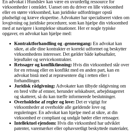
En advokat i Hundslev kan være en uvurderlig ressource for
virksomheder i området. Uanset om du driver en lille virksomhed
eller en større virksomhed, kan juridiske udfordringer opstå
pludseligt og kræve ekspertise. Advokater har specialiseret viden om
lovgivning og juridiske procedurer, som kan hjælpe din virksomhed
med at navigere i komplekse situationer. Her er nogle typiske
opgaver, en advokat kan hjælpe med:
Kontraktforhandling og -gennemgang:
En advokat kan
sikre, at alle dine kontrakter er korrekt udformet og beskytter
virksomhedens interesser. Det gælder både købsaftaler,
lejeaftaler og servicekontrakter.
Retssager og konfliktløsning:
Hvis din virksomhed står over
for en retssag eller en konflikt med en anden part, kan en
advokat bistå med at repræsentere dig i retten eller i
forhandlinger.
Juridisk rådgivning:
Advokater kan tilbyde rådgivning om
en bred vifte af emner, herunder selskabsret, arbejdstagerret
og skatteret, så du kan træffe informerede beslutninger.
Overholdelse af regler og love:
Det er vigtigt for
virksomheder at overholde alle gældende love og
reguleringer. En advokat kan hjælpe med at sikre, at din
virksomhed er compliant og undgår bøder eller retssager.
Intellektuel ejendom:
Hvis din virksomhed har udviklet
patenter, varemærker eller ophavsretligt beskyttede materialer,