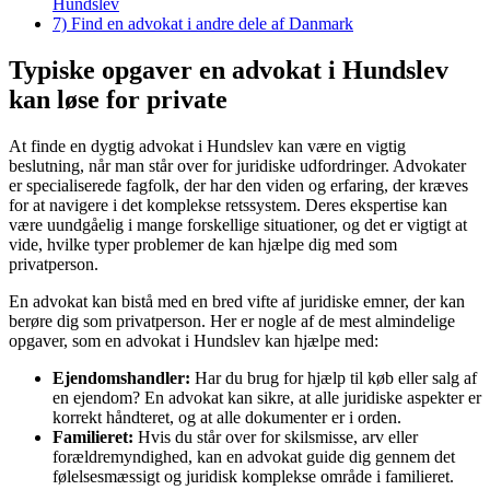
Hundslev
7)
Find en advokat i andre dele af Danmark
Typiske opgaver en advokat i Hundslev
kan løse for private
At finde en dygtig advokat i Hundslev kan være en vigtig
beslutning, når man står over for juridiske udfordringer. Advokater
er specialiserede fagfolk, der har den viden og erfaring, der kræves
for at navigere i det komplekse retssystem. Deres ekspertise kan
være uundgåelig i mange forskellige situationer, og det er vigtigt at
vide, hvilke typer problemer de kan hjælpe dig med som
privatperson.
En advokat kan bistå med en bred vifte af juridiske emner, der kan
berøre dig som privatperson. Her er nogle af de mest almindelige
opgaver, som en advokat i Hundslev kan hjælpe med:
Ejendomshandler:
Har du brug for hjælp til køb eller salg af
en ejendom? En advokat kan sikre, at alle juridiske aspekter er
korrekt håndteret, og at alle dokumenter er i orden.
Familieret:
Hvis du står over for skilsmisse, arv eller
forældremyndighed, kan en advokat guide dig gennem det
følelsesmæssigt og juridisk komplekse område i familieret.