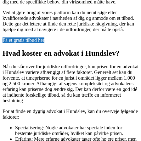
dig med de specifikke behov, din virksomhed måtte have.
Ved at gøre brug af vores platform kan du nemt søge efter
kvalificerede advokater i nærheden af dig og anmode om et tilbud.
Dette gør det lettere at finde den rette juridiske rådgivning, der kan
hjælpe dig med at navigere i de udfordringer, der måtte opstå.
Få et gratis tilbud her
Hvad koster en advokat i Hundslev?
Når du står over for juridiske udfordringer, kan prisen for en advokat
i Hundslev variere afhængigt af flere faktorer. Generelt set kan du
forvente, at timepriserne for en jurist i området ligger mellem 1.000
og 2.500 kroner. Afhængigt af sagens kompleksitet og advokatens
erfaring kan priserne dog ændre sig. Det kan derfor være en god idé
at indhente forskellige tilbud, så du kan træffe en informeret
beslutning.
For at finde en dygtig advokat i Hundslev, kan du overveje følgende
faktorer:
Specialisering: Nogle advokater har speciale inden for
bestemte juridiske områder, hvilket kan påvirke prisen.
Erfaring: Mere erfarne advokater tager ofte højere priser, men