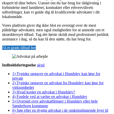
ekspert til dine behov. Uanset om du har brug for rådgivning i
forbindelse med familieret, kontrakter eller erhvervslivets
udfordringer, kan vi guide dig til kvalificerede advokater i dit
lokalområde.
Vores platform giver dig ikke blot en oversigt over de mest
pålidelige advokater, men også muligheden for at anmode om et
skræddersyet tilbud. Tag det første skridt mod professionel juridisk
assistance i dag, så du kan få den støtte, du har brug for.
Få et gratis tilbud her
Indholdsfortegnelse
skjul
1)
Typiske opgaver en advokat i Hundslev kan løse for
private
2)
Typiske opgaver en advokat fra Hundslev kan løse for
virksomheder
3)
Hvad koster en advokat i Hundslev?
4)
Fordele ved at vælge en advokat i Hundslev
5)
Oversigt over advokatfirmaer i Hundslev eller hele
Sønderborg kommune
6)
Søg efter en dygtig advokat i de omkringliggende byer til