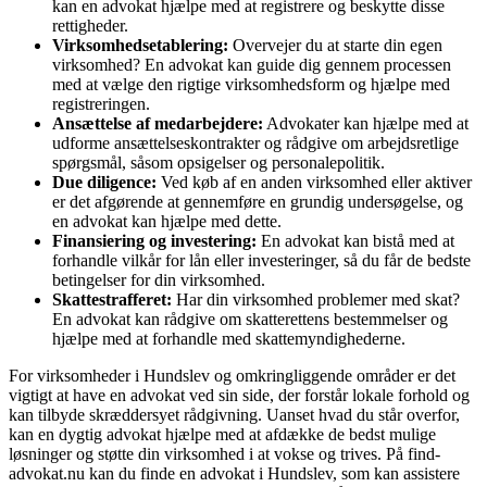
kan en advokat hjælpe med at registrere og beskytte disse
rettigheder.
Virksomhedsetablering:
Overvejer du at starte din egen
virksomhed? En advokat kan guide dig gennem processen
med at vælge den rigtige virksomhedsform og hjælpe med
registreringen.
Ansættelse af medarbejdere:
Advokater kan hjælpe med at
udforme ansættelseskontrakter og rådgive om arbejdsretlige
spørgsmål, såsom opsigelser og personalepolitik.
Due diligence:
Ved køb af en anden virksomhed eller aktiver
er det afgørende at gennemføre en grundig undersøgelse, og
en advokat kan hjælpe med dette.
Finansiering og investering:
En advokat kan bistå med at
forhandle vilkår for lån eller investeringer, så du får de bedste
betingelser for din virksomhed.
Skattestrafferet:
Har din virksomhed problemer med skat?
En advokat kan rådgive om skatterettens bestemmelser og
hjælpe med at forhandle med skattemyndighederne.
For virksomheder i Hundslev og omkringliggende områder er det
vigtigt at have en advokat ved sin side, der forstår lokale forhold og
kan tilbyde skræddersyet rådgivning. Uanset hvad du står overfor,
kan en dygtig advokat hjælpe med at afdække de bedst mulige
løsninger og støtte din virksomhed i at vokse og trives. På find-
advokat.nu kan du finde en advokat i Hundslev, som kan assistere