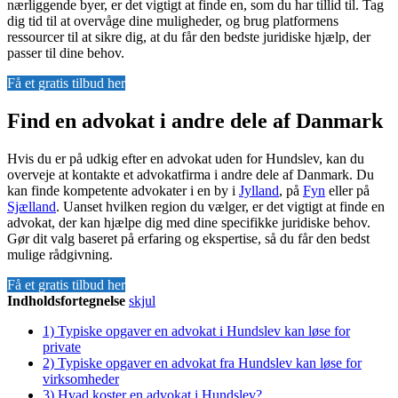
nærliggende byer, er det vigtigt at finde en, som du har tillid til. Tag
dig tid til at overvåge dine muligheder, og brug platformens
ressourcer til at sikre dig, at du får den bedste juridiske hjælp, der
passer til dine behov.
Få et gratis tilbud her
Find en advokat i andre dele af Danmark
Hvis du er på udkig efter en advokat uden for Hundslev, kan du
overveje at kontakte et advokatfirma i andre dele af Danmark. Du
kan finde kompetente advokater i en by i
Jylland
, på
Fyn
eller på
Sjælland
. Uanset hvilken region du vælger, er det vigtigt at finde en
advokat, der kan hjælpe dig med dine specifikke juridiske behov.
Gør dit valg baseret på erfaring og ekspertise, så du får den bedst
mulige rådgivning.
Få et gratis tilbud her
Indholdsfortegnelse
skjul
1)
Typiske opgaver en advokat i Hundslev kan løse for
private
2)
Typiske opgaver en advokat fra Hundslev kan løse for
virksomheder
3)
Hvad koster en advokat i Hundslev?