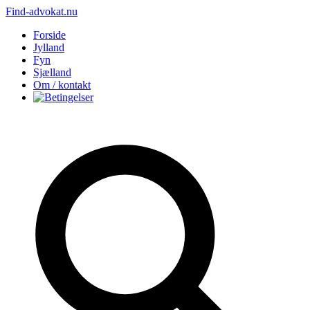
Find-advokat.nu
Forside
Jylland
Fyn
Sjælland
Om / kontakt