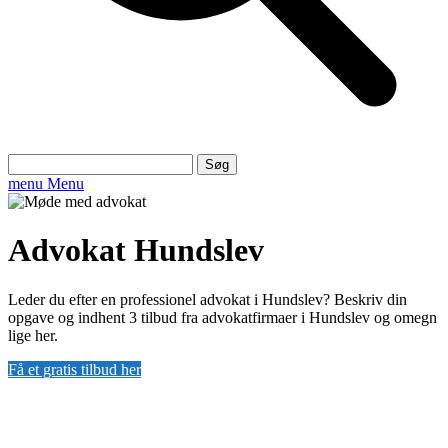
Søg
efter:
menu
Menu
Advokat Hundslev
Leder du efter en professionel advokat i Hundslev? Beskriv din
opgave og indhent 3 tilbud fra advokatfirmaer i Hundslev og omegn
lige her.
Få et gratis tilbud her