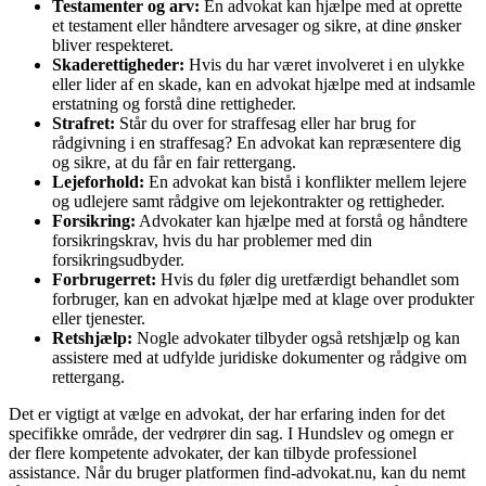
Testamenter og arv:
En advokat kan hjælpe med at oprette
et testament eller håndtere arvesager og sikre, at dine ønsker
bliver respekteret.
Skaderettigheder:
Hvis du har været involveret i en ulykke
eller lider af en skade, kan en advokat hjælpe med at indsamle
erstatning og forstå dine rettigheder.
Strafret:
Står du over for straffesag eller har brug for
rådgivning i en straffesag? En advokat kan repræsentere dig
og sikre, at du får en fair rettergang.
Lejeforhold:
En advokat kan bistå i konflikter mellem lejere
og udlejere samt rådgive om lejekontrakter og rettigheder.
Forsikring:
Advokater kan hjælpe med at forstå og håndtere
forsikringskrav, hvis du har problemer med din
forsikringsudbyder.
Forbrugerret:
Hvis du føler dig uretfærdigt behandlet som
forbruger, kan en advokat hjælpe med at klage over produkter
eller tjenester.
Retshjælp:
Nogle advokater tilbyder også retshjælp og kan
assistere med at udfylde juridiske dokumenter og rådgive om
rettergang.
Det er vigtigt at vælge en advokat, der har erfaring inden for det
specifikke område, der vedrører din sag. I Hundslev og omegn er
der flere kompetente advokater, der kan tilbyde professionel
assistance. Når du bruger platformen find-advokat.nu, kan du nemt