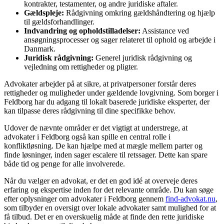
kontrakter, testamenter, og andre juridiske aftaler.
Gældspleje:
Rådgivning omkring gældshåndtering og hjælp
til gældsforhandlinger.
Indvandring og opholdstilladelser:
Assistance ved
ansøgningsprocesser og sager relateret til ophold og arbejde i
Danmark.
Juridisk rådgivning:
Generel juridisk rådgivning og
vejledning om rettigheder og pligter.
Advokater arbejder på at sikre, at privatpersoner forstår deres
rettigheder og muligheder under gældende lovgivning. Som borger i
Feldborg har du adgang til lokalt baserede juridiske eksperter, der
kan tilpasse deres rådgivning til dine specifikke behov.
Udover de nævnte områder er det vigtigt at understrege, at
advokater i Feldborg også kan spille en central rolle i
konfliktløsning. De kan hjælpe med at mægle mellem parter og
finde løsninger, inden sager escalere til retssager. Dette kan spare
både tid og penge for alle involverede.
Når du vælger en advokat, er det en god idé at overveje deres
erfaring og ekspertise inden for det relevante område. Du kan søge
efter oplysninger om advokater i Feldborg gennem
find-advokat.nu
,
som tilbyder en oversigt over lokale advokater samt mulighed for at
få tilbud. Det er en overskuelig måde at finde den rette juridiske