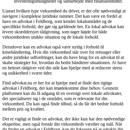
investeringsmuligheder og samarbejde med finansinstitutter.
Uanset hvilken type virksomhed du driver, er det ofte nødvendigt at
navigere i komplekse juridiske rammer. Det kan være en fordel at
have en advokat i Feldborg, som kender lokalområdet og de
specifikke forhold, der gør sig gældende her. En lokal advokat kan
levere skræddersyet rådgivning, som tager højde for både
virksomhedens unikke situation og de lokale forhold.
Derudover kan en advokat også være nyttig i forhold til
krisehåndtering. Hvis din virksomhed står over for retssager eller
andre juridiske udfordringer, kan du have brug for en advokat til at
skabe strategier for, hvordan du bedst håndterer situationen. At have
en betroet rådgiver ved din side kan hjælpe med at reducere stress
og usikkerhed i svære tider.
Find advokat.nu er her for at hjælpe med at finde den rigtige
advokat i Feldborg, der kan imødekomme dine behov. Gennem
platformen kan du få adgang til en oversigt over lokale advokater,
der specialiserer sig i de områder, som er relevante for din
virksomhed. Du kan også finde tilbud, så du får det bedste forhold
mellem pris og kvalitet.
Det er vigtigt at finde en advokat, der ikke kun har den nødvendige
ekspertise, men også forstår din virksomheds værdier og mål. Når
du finder en advokat i Feldborg, kan du fokusere på at udvikle din