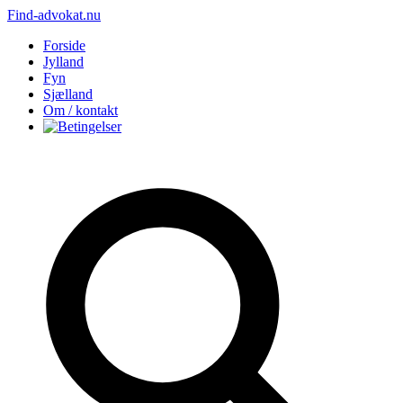
Find-advokat.nu
Forside
Jylland
Fyn
Sjælland
Om / kontakt