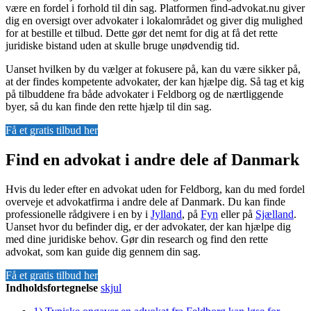
være en fordel i forhold til din sag. Platformen find-advokat.nu giver
dig en oversigt over advokater i lokalområdet og giver dig mulighed
for at bestille et tilbud. Dette gør det nemt for dig at få det rette
juridiske bistand uden at skulle bruge unødvendig tid.
Uanset hvilken by du vælger at fokusere på, kan du være sikker på,
at der findes kompetente advokater, der kan hjælpe dig. Så tag et kig
på tilbuddene fra både advokater i Feldborg og de nærtliggende
byer, så du kan finde den rette hjælp til din sag.
Få et gratis tilbud her
Find en advokat i andre dele af Danmark
Hvis du leder efter en advokat uden for Feldborg, kan du med fordel
overveje et advokatfirma i andre dele af Danmark. Du kan finde
professionelle rådgivere i en by i
Jylland
, på
Fyn
eller på
Sjælland
.
Uanset hvor du befinder dig, er der advokater, der kan hjælpe dig
med dine juridiske behov. Gør din research og find den rette
advokat, som kan guide dig gennem din sag.
Få et gratis tilbud her
Indholdsfortegnelse
skjul