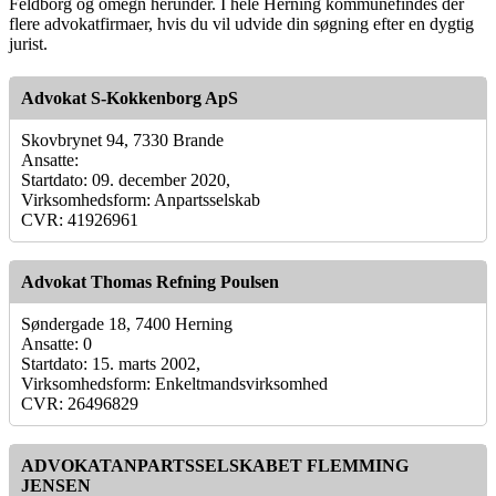
Feldborg og omegn herunder. I hele Herning kommunefindes der
flere advokatfirmaer, hvis du vil udvide din søgning efter en dygtig
jurist.
Advokat S-Kokkenborg ApS
Skovbrynet 94, 7330 Brande
Ansatte:
Startdato: 09. december 2020,
Virksomhedsform: Anpartsselskab
CVR: 41926961
Advokat Thomas Refning Poulsen
Søndergade 18, 7400 Herning
Ansatte: 0
Startdato: 15. marts 2002,
Virksomhedsform: Enkeltmandsvirksomhed
CVR: 26496829
ADVOKATANPARTSSELSKABET FLEMMING
JENSEN