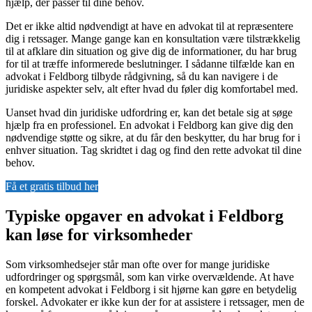
hjælp, der passer til dine behov.
Det er ikke altid nødvendigt at have en advokat til at repræsentere
dig i retssager. Mange gange kan en konsultation være tilstrækkelig
til at afklare din situation og give dig de informationer, du har brug
for til at træffe informerede beslutninger. I sådanne tilfælde kan en
advokat i Feldborg tilbyde rådgivning, så du kan navigere i de
juridiske aspekter selv, alt efter hvad du føler dig komfortabel med.
Uanset hvad din juridiske udfordring er, kan det betale sig at søge
hjælp fra en professionel. En advokat i Feldborg kan give dig den
nødvendige støtte og sikre, at du får den beskytter, du har brug for i
enhver situation. Tag skridtet i dag og find den rette advokat til dine
behov.
Få et gratis tilbud her
Typiske opgaver en advokat i Feldborg
kan løse for virksomheder
Som virksomhedsejer står man ofte over for mange juridiske
udfordringer og spørgsmål, som kan virke overvældende. At have
en kompetent advokat i Feldborg i sit hjørne kan gøre en betydelig
forskel. Advokater er ikke kun der for at assistere i retssager, men de