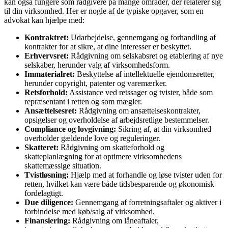
kan også fungere som rådgivere på mange områder, der relaterer sig
til din virksomhed. Her er nogle af de typiske opgaver, som en
advokat kan hjælpe med:
Kontraktret:
Udarbejdelse, gennemgang og forhandling af
kontrakter for at sikre, at dine interesser er beskyttet.
Erhvervsret:
Rådgivning om selskabsret og etablering af nye
selskaber, herunder valg af virksomhedsform.
Immaterialret:
Beskyttelse af intellektuelle ejendomsretter,
herunder copyright, patenter og varemærker.
Retsforhold:
Assistance ved retssager og tvister, både som
repræsentant i retten og som mægler.
Ansættelsesret:
Rådgivning om ansættelseskontrakter,
opsigelser og overholdelse af arbejdsretlige bestemmelser.
Compliance og lovgivning:
Sikring af, at din virksomhed
overholder gældende love og reguleringer.
Skatteret:
Rådgivning om skatteforhold og
skatteplanlægning for at optimere virksomhedens
skattemæssige situation.
Tvistløsning:
Hjælp med at forhandle og løse tvister uden for
retten, hvilket kan være både tidsbesparende og økonomisk
fordelagtigt.
Due diligence:
Gennemgang af forretningsaftaler og aktiver i
forbindelse med køb/salg af virksomhed.
Finansiering:
Rådgivning om låneaftaler,