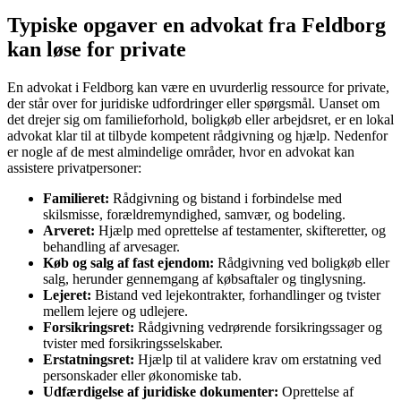
Typiske opgaver en advokat fra Feldborg
kan løse for private
En advokat i Feldborg kan være en uvurderlig ressource for private,
der står over for juridiske udfordringer eller spørgsmål. Uanset om
det drejer sig om familieforhold, boligkøb eller arbejdsret, er en lokal
advokat klar til at tilbyde kompetent rådgivning og hjælp. Nedenfor
er nogle af de mest almindelige områder, hvor en advokat kan
assistere privatpersoner:
Familieret:
Rådgivning og bistand i forbindelse med
skilsmisse, forældremyndighed, samvær, og bodeling.
Arveret:
Hjælp med oprettelse af testamenter, skifteretter, og
behandling af arvesager.
Køb og salg af fast ejendom:
Rådgivning ved boligkøb eller
salg, herunder gennemgang af købsaftaler og tinglysning.
Lejeret:
Bistand ved lejekontrakter, forhandlinger og tvister
mellem lejere og udlejere.
Forsikringsret:
Rådgivning vedrørende forsikringssager og
tvister med forsikringsselskaber.
Erstatningsret:
Hjælp til at validere krav om erstatning ved
personskader eller økonomiske tab.
Udfærdigelse af juridiske dokumenter:
Oprettelse af