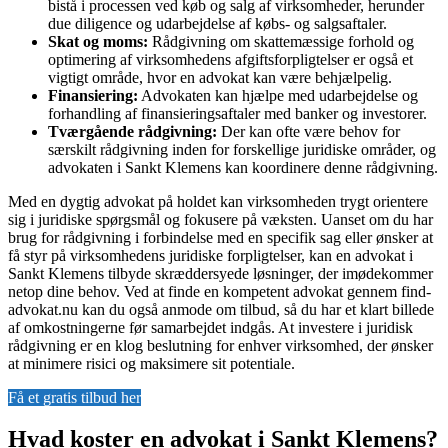
bistå i processen ved køb og salg af virksomheder, herunder
due diligence og udarbejdelse af købs- og salgsaftaler.
Skat og moms:
Rådgivning om skattemæssige forhold og
optimering af virksomhedens afgiftsforpligtelser er også et
vigtigt område, hvor en advokat kan være behjælpelig.
Finansiering:
Advokaten kan hjælpe med udarbejdelse og
forhandling af finansieringsaftaler med banker og investorer.
Tværgående rådgivning:
Der kan ofte være behov for
særskilt rådgivning inden for forskellige juridiske områder, og
advokaten i Sankt Klemens kan koordinere denne rådgivning.
Med en dygtig advokat på holdet kan virksomheden trygt orientere
sig i juridiske spørgsmål og fokusere på væksten. Uanset om du har
brug for rådgivning i forbindelse med en specifik sag eller ønsker at
få styr på virksomhedens juridiske forpligtelser, kan en advokat i
Sankt Klemens tilbyde skræddersyede løsninger, der imødekommer
netop dine behov. Ved at finde en kompetent advokat gennem find-
advokat.nu kan du også anmode om tilbud, så du har et klart billede
af omkostningerne før samarbejdet indgås. At investere i juridisk
rådgivning er en klog beslutning for enhver virksomhed, der ønsker
at minimere risici og maksimere sit potentiale.
Få et gratis tilbud her
Hvad koster en advokat i Sankt Klemens?