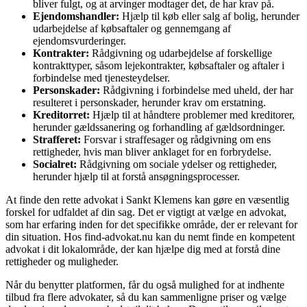
bliver fulgt, og at arvinger modtager det, de har krav på.
Ejendomshandler:
Hjælp til køb eller salg af bolig, herunder
udarbejdelse af købsaftaler og gennemgang af
ejendomsvurderinger.
Kontrakter:
Rådgivning og udarbejdelse af forskellige
kontrakttyper, såsom lejekontrakter, købsaftaler og aftaler i
forbindelse med tjenesteydelser.
Personskader:
Rådgivning i forbindelse med uheld, der har
resulteret i personskader, herunder krav om erstatning.
Kreditorret:
Hjælp til at håndtere problemer med kreditorer,
herunder gældssanering og forhandling af gældsordninger.
Strafferet:
Forsvar i straffesager og rådgivning om ens
rettigheder, hvis man bliver anklaget for en forbrydelse.
Socialret:
Rådgivning om sociale ydelser og rettigheder,
herunder hjælp til at forstå ansøgningsprocesser.
At finde den rette advokat i Sankt Klemens kan gøre en væsentlig
forskel for udfaldet af din sag. Det er vigtigt at vælge en advokat,
som har erfaring inden for det specifikke område, der er relevant for
din situation. Hos find-advokat.nu kan du nemt finde en kompetent
advokat i dit lokalområde, der kan hjælpe dig med at forstå dine
rettigheder og muligheder.
Når du benytter platformen, får du også mulighed for at indhente
tilbud fra flere advokater, så du kan sammenligne priser og vælge