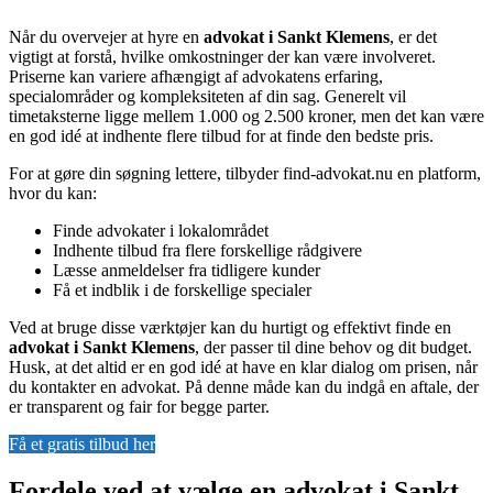
Når du overvejer at hyre en
advokat i Sankt Klemens
, er det
vigtigt at forstå, hvilke omkostninger der kan være involveret.
Priserne kan variere afhængigt af advokatens erfaring,
specialområder og kompleksiteten af din sag. Generelt vil
timetaksterne ligge mellem 1.000 og 2.500 kroner, men det kan være
en god idé at indhente flere tilbud for at finde den bedste pris.
For at gøre din søgning lettere, tilbyder find-advokat.nu en platform,
hvor du kan:
Finde advokater i lokalområdet
Indhente tilbud fra flere forskellige rådgivere
Læsse anmeldelser fra tidligere kunder
Få et indblik i de forskellige specialer
Ved at bruge disse værktøjer kan du hurtigt og effektivt finde en
advokat i Sankt Klemens
, der passer til dine behov og dit budget.
Husk, at det altid er en god idé at have en klar dialog om prisen, når
du kontakter en advokat. På denne måde kan du indgå en aftale, der
er transparent og fair for begge parter.
Få et gratis tilbud her
Fordele ved at vælge en advokat i Sankt