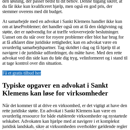
den løsning, der passer bedst til dit behov. Denne tilgang sikrer, at
du får ikke kun kvalificeret hjælp, men også en god pris, der
stemmer overens med dit budget.
At samarbejde med en advokat i Sankt Klemens handler ikke kun
om at løseProblemer; det handler også om at få den rådgivning og
støtte, der er nødvendig for at træffe velovervejede beslutninger.
Uanset om du står over for royere problemer eller blot har brug for
at få afklaret dine juridiske rettigheder, kan en advokat være en
uvurderlig samarbejdspartner. Tag skridtet i dag og få hjælp til at
navigere i de juridiske udfordringer, du måtte have. Med den rette
advokat ved din side kan du føle dig tryg, velinformeret og i stand til
at tage kontrol over din situation.
Få et gratis tilbud her
Typiske opgaver en advokat i Sankt
Klemens kan løse for virksomheder
Når det kommer til at drive en virksomhed, er det vigtigt at have den
rette juridiske støtte. En advokat i Sankt Klemens kan være en
uvurderlig ressource for både etablerede virksomheder og nystartede
selskaber. Advokaten kan hjælpe med at navigere i et komplekst
juridisk landskab, sikre at virksomheden overholder gældende regler