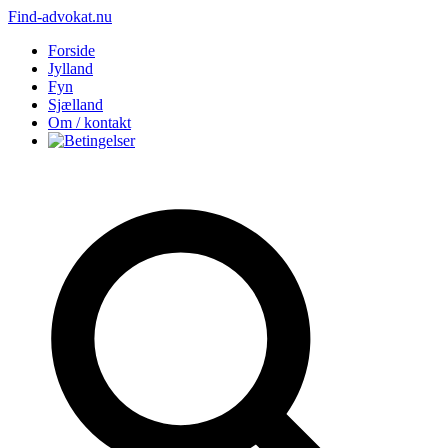
Find-advokat.nu
Forside
Jylland
Fyn
Sjælland
Om / kontakt