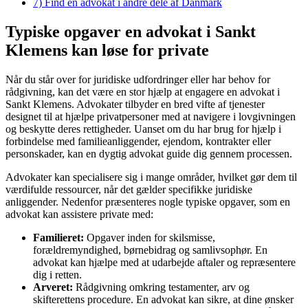
7)
Find en advokat i andre dele af Danmark
Typiske opgaver en advokat i Sankt
Klemens kan løse for private
Når du står over for juridiske udfordringer eller har behov for
rådgivning, kan det være en stor hjælp at engagere en advokat i
Sankt Klemens. Advokater tilbyder en bred vifte af tjenester
designet til at hjælpe privatpersoner med at navigere i lovgivningen
og beskytte deres rettigheder. Uanset om du har brug for hjælp i
forbindelse med familieanliggender, ejendom, kontrakter eller
personskader, kan en dygtig advokat guide dig gennem processen.
Advokater kan specialisere sig i mange områder, hvilket gør dem til
værdifulde ressourcer, når det gælder specifikke juridiske
anliggender. Nedenfor præsenteres nogle typiske opgaver, som en
advokat kan assistere private med:
Familieret:
Opgaver inden for skilsmisse,
forældremyndighed, børnebidrag og samlivsophør. En
advokat kan hjælpe med at udarbejde aftaler og repræsentere
dig i retten.
Arveret:
Rådgivning omkring testamenter, arv og
skifterettens procedure. En advokat kan sikre, at dine ønsker