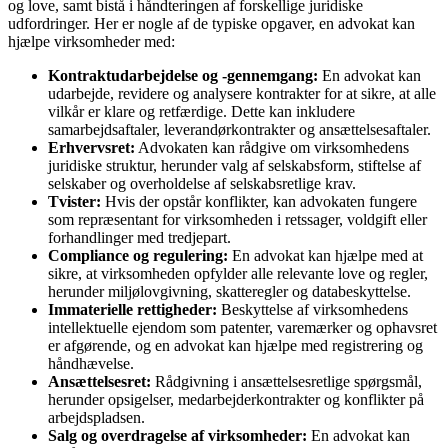
og love, samt bistå i håndteringen af forskellige juridiske
udfordringer. Her er nogle af de typiske opgaver, en advokat kan
hjælpe virksomheder med:
Kontraktudarbejdelse og -gennemgang:
En advokat kan
udarbejde, revidere og analysere kontrakter for at sikre, at alle
vilkår er klare og retfærdige. Dette kan inkludere
samarbejdsaftaler, leverandørkontrakter og ansættelsesaftaler.
Erhvervsret:
Advokaten kan rådgive om virksomhedens
juridiske struktur, herunder valg af selskabsform, stiftelse af
selskaber og overholdelse af selskabsretlige krav.
Tvister:
Hvis der opstår konflikter, kan advokaten fungere
som repræsentant for virksomheden i retssager, voldgift eller
forhandlinger med tredjepart.
Compliance og regulering:
En advokat kan hjælpe med at
sikre, at virksomheden opfylder alle relevante love og regler,
herunder miljølovgivning, skatteregler og databeskyttelse.
Immaterielle rettigheder:
Beskyttelse af virksomhedens
intellektuelle ejendom som patenter, varemærker og ophavsret
er afgørende, og en advokat kan hjælpe med registrering og
håndhævelse.
Ansættelsesret:
Rådgivning i ansættelsesretlige spørgsmål,
herunder opsigelser, medarbejderkontrakter og konflikter på
arbejdspladsen.
Salg og overdragelse af virksomheder:
En advokat kan