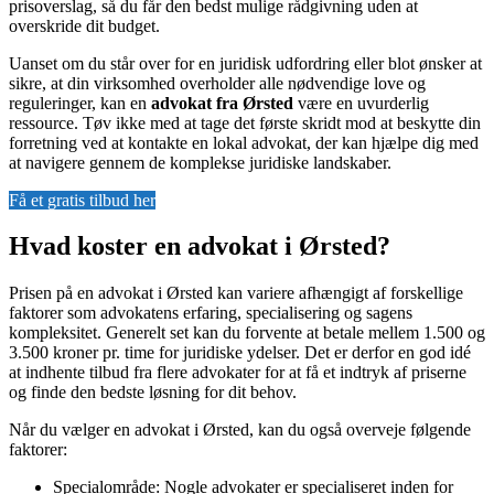
prisoverslag, så du får den bedst mulige rådgivning uden at
overskride dit budget.
Uanset om du står over for en juridisk udfordring eller blot ønsker at
sikre, at din virksomhed overholder alle nødvendige love og
reguleringer, kan en
advokat fra Ørsted
være en uvurderlig
ressource. Tøv ikke med at tage det første skridt mod at beskytte din
forretning ved at kontakte en lokal advokat, der kan hjælpe dig med
at navigere gennem de komplekse juridiske landskaber.
Få et gratis tilbud her
Hvad koster en advokat i Ørsted?
Prisen på en advokat i Ørsted kan variere afhængigt af forskellige
faktorer som advokatens erfaring, specialisering og sagens
kompleksitet. Generelt set kan du forvente at betale mellem 1.500 og
3.500 kroner pr. time for juridiske ydelser. Det er derfor en god idé
at indhente tilbud fra flere advokater for at få et indtryk af priserne
og finde den bedste løsning for dit behov.
Når du vælger en advokat i Ørsted, kan du også overveje følgende
faktorer:
Specialområde: Nogle advokater er specialiseret inden for