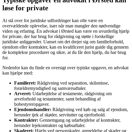
løse for private
At stå over for juridiske udfordringer kan ofte være en
overvældende oplevelse, især når man mangler den nødvendige
viden og erfaring. En advokat i Ørsted kan være en uvurderlig hjælp
for private, der har brug for rådgivning og støtte i forskellige
juridiske anliggender. Uanset om det drejer sig om familieforhold,
ejendom eller kontrakter, kan en kvalificeret jurist guide dig gennem
de komplekse procedurer og sikre, at du får den hjælp, du har brug
for.
Nedenfor kan du finde en oversigt over typiske opgaver, en advokat
kan hjælpe med:
Familieret:
Rådgivning ved separation, skilsmisse,
forældremyndighed og samværsaftaler.
Arveret:
Udarbejdelse af testamente, rådgivning om
arveforhold og testamenter, samt behandling af
bobestyreropgaver.
Ejendomshandler:
Rådgivning ved køb og salg af ejendom,
herunder tjek af skøder, servitutter og ejerforhold.
Kontrakter:
Gennemgang og udarbejdelse af kontrakter,
herunder lejekontrakter og købsaftaler.
Skaderet:
Hjælp ved personskader, anmeldelse af skader og