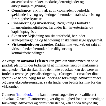
ansættelseskontrakter, medarbejderrettigheder og
arbejdsmiljølovgivning.
Compliance
: Sikring af, at virksomheden overholder
gældende love og reguleringer, herunder databeskyttelse og
forbrugerbeskyttelse.
Finansiering og investering
: Rådgivning i forhold til
finansieringsmuligheder, herunder lån, investeringer og
kapitaloptagelse.
Skatteret
: Vejledning om skatteforhold, herunder
skatteplanlægning og håndtering af skattemæssige spørgsmål.
Virksomhedsoverdragelse
: Rådgivning ved køb og salg af
virksomheder, herunder due diligence og
kontraktforhandlinger.
At vælge en
advokat i Ørsted
kan give din virksomhed en solid
juridisk platform, der bidrager til at minimere risici og maksimere
muligheder. Når du skal finde den rette advokat, kan det være en
fordel at overveje specialiseringer og erfaringer, der matcher dine
specifikke behov. Sørg for at undersøge forskellige advokatfirmaer
og deres ekspertiseområder, så du finder den bedste løsning for din
virksomhed.
Gennem
find-advokat.nu
kan du nemt søge efter en kvalificeret
advokat i Ørsted. Plattformen giver dig mulighed for at sammenligne
forskellige advokater og deres tjenester og kan endda tilbyde dig