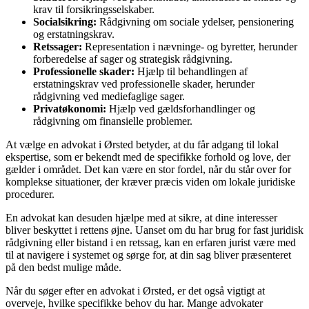
krav til forsikringsselskaber.
Socialsikring:
Rådgivning om sociale ydelser, pensionering
og erstatningskrav.
Retssager:
Representation i nævninge- og byretter, herunder
forberedelse af sager og strategisk rådgivning.
Professionelle skader:
Hjælp til behandlingen af
erstatningskrav ved professionelle skader, herunder
rådgivning ved mediefaglige sager.
Privatøkonomi:
Hjælp ved gældsforhandlinger og
rådgivning om finansielle problemer.
At vælge en advokat i Ørsted betyder, at du får adgang til lokal
ekspertise, som er bekendt med de specifikke forhold og love, der
gælder i området. Det kan være en stor fordel, når du står over for
komplekse situationer, der kræver præcis viden om lokale juridiske
procedurer.
En advokat kan desuden hjælpe med at sikre, at dine interesser
bliver beskyttet i rettens øjne. Uanset om du har brug for fast juridisk
rådgivning eller bistand i en retssag, kan en erfaren jurist være med
til at navigere i systemet og sørge for, at din sag bliver præsenteret
på den bedst mulige måde.
Når du søger efter en advokat i Ørsted, er det også vigtigt at
overveje, hvilke specifikke behov du har. Mange advokater