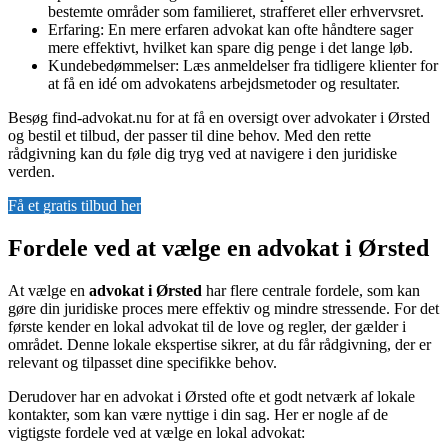
bestemte områder som familieret, strafferet eller erhvervsret.
Erfaring: En mere erfaren advokat kan ofte håndtere sager
mere effektivt, hvilket kan spare dig penge i det lange løb.
Kundebedømmelser: Læs anmeldelser fra tidligere klienter for
at få en idé om advokatens arbejdsmetoder og resultater.
Besøg find-advokat.nu for at få en oversigt over advokater i Ørsted
og bestil et tilbud, der passer til dine behov. Med den rette
rådgivning kan du føle dig tryg ved at navigere i den juridiske
verden.
Få et gratis tilbud her
Fordele ved at vælge en advokat i Ørsted
At vælge en
advokat i Ørsted
har flere centrale fordele, som kan
gøre din juridiske proces mere effektiv og mindre stressende. For det
første kender en lokal advokat til de love og regler, der gælder i
området. Denne lokale ekspertise sikrer, at du får rådgivning, der er
relevant og tilpasset dine specifikke behov.
Derudover har en advokat i Ørsted ofte et godt netværk af lokale
kontakter, som kan være nyttige i din sag. Her er nogle af de
vigtigste fordele ved at vælge en lokal advokat: