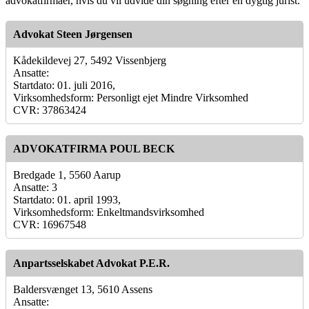
advokatfirmaer, hvis du vil udvide din søgning efter en dygtig jurist.
Advokat Steen Jørgensen
Kådekildevej 27, 5492 Vissenbjerg
Ansatte:
Startdato: 01. juli 2016,
Virksomhedsform: Personligt ejet Mindre Virksomhed
CVR: 37863424
ADVOKATFIRMA POUL BECK
Bredgade 1, 5560 Aarup
Ansatte: 3
Startdato: 01. april 1993,
Virksomhedsform: Enkeltmandsvirksomhed
CVR: 16967548
Anpartsselskabet Advokat P.E.R.
Baldersvænget 13, 5610 Assens
Ansatte: