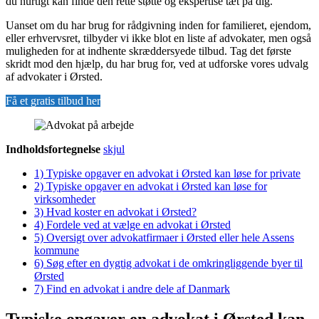
du hurtigt kan finde den rette støtte og ekspertise tæt på dig.
Uanset om du har brug for rådgivning inden for familieret, ejendom,
eller erhvervsret, tilbyder vi ikke blot en liste af advokater, men også
muligheden for at indhente skræddersyede tilbud. Tag det første
skridt mod den hjælp, du har brug for, ved at udforske vores udvalg
af advokater i Ørsted.
Få et gratis tilbud her
Indholdsfortegnelse
skjul
1)
Typiske opgaver en advokat i Ørsted kan løse for private
2)
Typiske opgaver en advokat i Ørsted kan løse for
virksomheder
3)
Hvad koster en advokat i Ørsted?
4)
Fordele ved at vælge en advokat i Ørsted
5)
Oversigt over advokatfirmaer i Ørsted eller hele Assens
kommune
6)
Søg efter en dygtig advokat i de omkringliggende byer til
Ørsted
7)
Find en advokat i andre dele af Danmark
Typiske opgaver en advokat i Ørsted kan