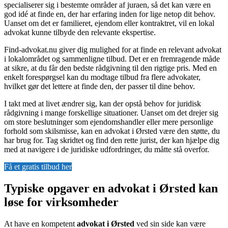
specialiserer sig i bestemte områder af juraen, så det kan være en
god idé at finde en, der har erfaring inden for lige netop dit behov.
Uanset om det er familieret, ejendom eller kontraktret, vil en lokal
advokat kunne tilbyde den relevante ekspertise.
Find-advokat.nu giver dig mulighed for at finde en relevant advokat
i lokalområdet og sammenligne tilbud. Det er en fremragende måde
at sikre, at du får den bedste rådgivning til den rigtige pris. Med en
enkelt forespørgsel kan du modtage tilbud fra flere advokater,
hvilket gør det lettere at finde den, der passer til dine behov.
I takt med at livet ændrer sig, kan der opstå behov for juridisk
rådgivning i mange forskellige situationer. Uanset om det drejer sig
om store beslutninger som ejendomshandler eller mere personlige
forhold som skilsmisse, kan en advokat i Ørsted være den støtte, du
har brug for. Tag skridtet og find den rette jurist, der kan hjælpe dig
med at navigere i de juridiske udfordringer, du måtte stå overfor.
Få et gratis tilbud her
Typiske opgaver en advokat i Ørsted kan
løse for virksomheder
At have en kompetent
advokat i Ørsted
ved sin side kan være