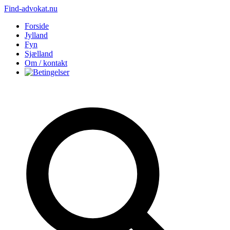
Find-advokat.nu
Forside
Jylland
Fyn
Sjælland
Om / kontakt