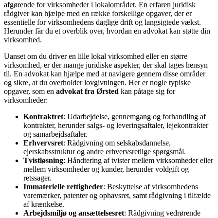
afgørende for virksomheder i lokalområdet. En erfaren juridisk
rådgiver kan hjælpe med en række forskellige opgaver, der er
essentielle for virksomhedens daglige drift og langsigtede vækst.
Herunder får du et overblik over, hvordan en advokat kan støtte din
virksomhed.
Uanset om du driver en lille lokal virksomhed eller en større
virksomhed, er der mange juridiske aspekter, der skal tages hensyn
til. En advokat kan hjælpe med at navigere gennem disse områder
og sikre, at du overholder lovgivningen. Her er nogle typiske
opgaver, som en
advokat fra Ørsted
kan påtage sig for
virksomheder:
Kontraktret
: Udarbejdelse, gennemgang og forhandling af
kontrakter, herunder salgs- og leveringsaftaler, lejekontrakter
og samarbejdsaftaler.
Erhvervsret
: Rådgivning om selskabsdannelse,
ejerskabsstruktur og andre erhvervsretlige spørgsmål.
Tvistløsning
: Håndtering af tvister mellem virksomheder eller
mellem virksomheder og kunder, herunder voldgift og
retssager.
Immaterielle rettigheder
: Beskyttelse af virksomhedens
varemærker, patenter og ophavsret, samt rådgivning i tilfælde
af krænkelse.
Arbejdsmiljø og ansættelsesret
: Rådgivning vedrørende